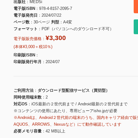
出版社
MEDSi
電子版ISBN
978-4-8157-2095-7
電子版発売日
2024/07/22
ページ数
30ページ
判型
A4変
フォーマット
PDF（パソコンへのダウンロード不可）
¥3,300
電子版販売価格：
(本体¥3,000＋税10％)
印刷版ISBN
印刷版発行年月
2024/07
ご利用方法
ダウンロード型配信サービス（買切型）
同時使用端末数
2
対応OS
iOS最新の２世代前まで / Android最新の２世代前まで
※コンテンツの使用にあたり、専用ビューアisho.jpが必要
※Androidは、Android２世代前の端末のうち、国内キャリア経由で販
AQUOS、ARROWS、Nexusなど）にて動作確認しています
必要メモリ容量
42 MB以上