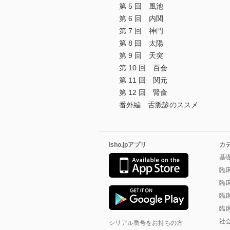
第 5 回 風池
第 6 回 内関
第 7 回 神門
第 8 回 太陽
第 9 回 天突
第 10 回 百会
第 11 回 関元
第 12 回 腎兪
番外編 舌脈診のススメ
isho.jpアプリ
カ
基
臨
臨
臨
臨
社
シリアル番号をお持ちの方