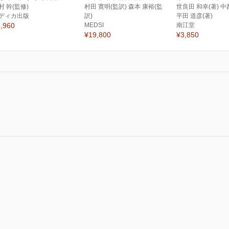
村 幹(監修)
村田 寛明(監訳) 森本 康裕(監
世良田 和幸(著) 中
ディカ出版
訳)
平田 道彦(著)
,960
MEDSI
南江堂
¥19,800
¥3,850