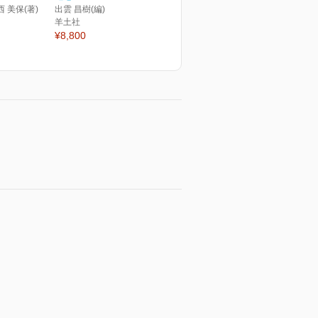
西 美保(著)
出雲 昌樹(編)
羊土社
¥8,800