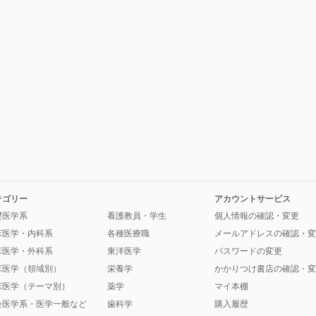
テゴリー
アカウントサービス
礎医学系
看護教員・学生
個人情報の確認・変更
床医学・内科系
各種医療職
メールアドレスの確認・変
床医学・外科系
東洋医学
パスワードの変更
床医学（領域別）
栄養学
かかりつけ書店の確認・変
床医学（テーマ別）
薬学
マイ本棚
会医学系・医学一般など
歯科学
購入履歴