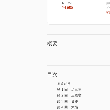
MEDSI
藤
¥4,950
メ
¥3
概要
目次
まえがき
第 1 回 足三里
第 2 回 三陰交
第 3 回 合谷
第 4 回 太衝