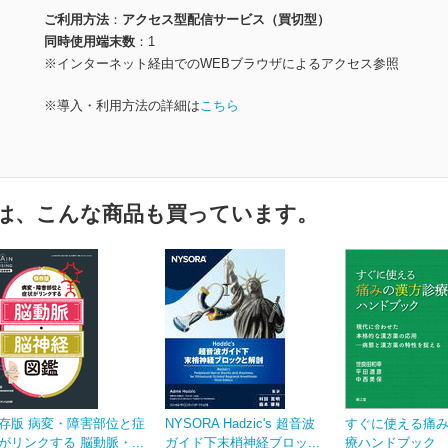
ご利用方法
アクセス型配信サービス（買切型）
同時使用端末数
1
※インターネット経由でのWEBブラウザによるアクセス参照
※導入・利用方法の詳細は
こちら
は、こんな商品も買っています。
存版 病変・障害部位と症
NYSORA Hadzic's 超音波
すぐに使える痛
がリンクする 脳動脈・...
ガイド下末梢神経ブロッ...
療ハンドブック