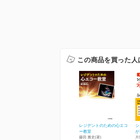
この商品を買った人
レジデントのための心エコ
シ
ー教室
が
藤田 雅史(著)
片