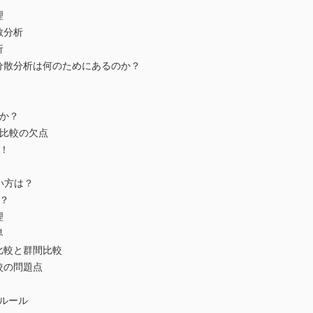
理
散分析
析
置分散分析は何のためにあるのか？
のか？
重比較の欠点
る！
い方は？
る？
理
界
間比較と群間比較
較の問題点
ルール