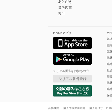
あとがき
参考図書
索引
isho.jpアプリ
カ
基
臨
臨
臨
臨
社
シリアル番号をお持ちの方
基
シリアル番号登録
臨
臨
保
会社概要
個人情報保護方針
個人向けサービス