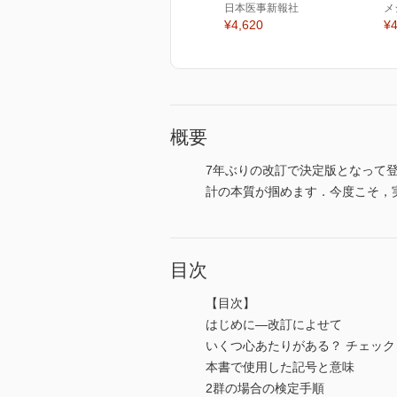
日本医事新報社
メ
¥4,620
¥4
概要
7年ぶりの改訂で決定版となって
計の本質が掴めます．今度こそ，
目次
【目次】
はじめに―改訂によせて
いくつ心あたりがある？ チェッ
本書で使用した記号と意味
2群の場合の検定手順