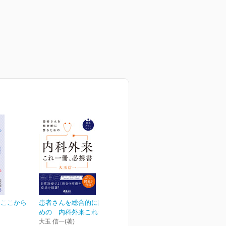
 ここから
患者さんを総合的に診るた
めの 内科外来これ一冊...
大玉 信一(著)