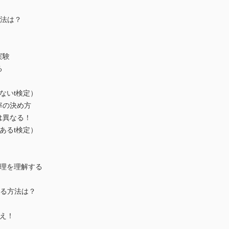
方法は？
！
実験
る
のないt検定）
率の決め方
は異なる！
のあるt検定）
原理を理解する
する方法は？
構え！