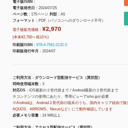
電子版ISBN
電子版発売日
2024/07/25
ページ数
175ページ
判型
A5
フォーマット
PDF（パソコンへのダウンロード不可）
¥2,970
電子版販売価格：
(本体¥2,700＋税10％)
印刷版ISBN
978-4-7581-2132-3
印刷版発行年月
2024/07
ご利用方法
ダウンロード型配信サービス（買切型）
同時使用端末数
3
対応OS
iOS最新の２世代前まで / Android最新の２世代前まで
※コンテンツの使用にあたり、専用ビューアisho.jpが必要
※Androidは、Android２世代前の端末のうち、国内キャリア経由で販
AQUOS、ARROWS、Nexusなど）にて動作確認しています
必要メモリ容量
24 MB以上
ご利用方法
アクセス型配信サービス（買切型）