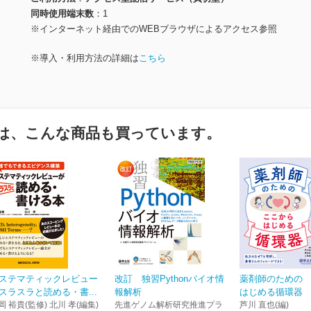
同時使用端末数
1
※インターネット経由でのWEBブラウザによるアクセス参照
※導入・利用方法の詳細は
こちら
は、こんな商品も買っています。
ステマティックレビュー
改訂 独習Pythonバイオ情
薬剤師のための
スラスラと読める・書...
報解析
はじめる循環器
岡 裕貴(監修) 北川 孝(編集)
先進ゲノム解析研究推進プラ
芦川 直也(編)