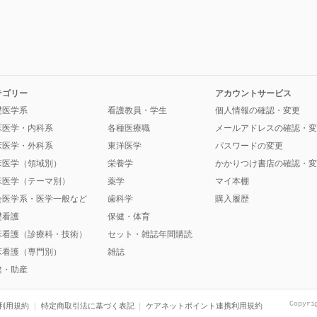
テゴリー
アカウントサービス
礎医学系
看護教員・学生
個人情報の確認・変更
床医学・内科系
各種医療職
メールアドレスの確認・変
床医学・外科系
東洋医学
パスワードの変更
床医学（領域別）
栄養学
かかりつけ書店の確認・変
床医学（テーマ別）
薬学
マイ本棚
会医学系・医学一般など
歯科学
購入履歴
礎看護
保健・体育
床看護（診療科・技術）
セット・雑誌年間購読
床看護（専門別）
雑誌
健・助産
Copyri
利用規約
特定商取引法に基づく表記
ケアネットポイント連携利用規約