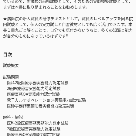
ているので，同試験の前哨試験として，そのための実戦模擬試験として，
まずは本書に取り組まれることをお勧めします。
★病医院の新人職員の研修テキストとして，職員のレベルアップを図る院
内試験として，個人の実力試しと自習教材としても広く活用できます。本
書１冊丸ごと解くことで，自分でも気付かないうちに，多くの知識と能力
が自分のものになっているはずです!!
目次
試験概要
試験問題
医科2級医療事務実務能力認定試験
2級医療秘書実務能力認定試験
医療事務OA実務能力認定試験
電子カルテオペレーション実務能力認定試験
医師事務作業補助者実務能力認定試験
解答・解説
医科2級医療事務実務能力認定試験
2級医療秘書実務能力認定試験
医療事務OA実務能力認定試験