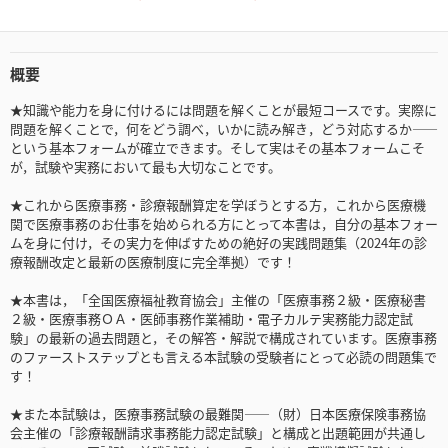
概要
★知識や能力を身に付けるには問題を解くことが最短コースです。実際に
問題を解くことで，何をどう調べ，いかに読み解き，どう対応するか――
という基本フォームが確立できます。そして実はその基本フォームこそ
が，試験や実務において最も大切なことです。
★これから医療事務・診療報酬算定を学ぼうとする方，これから医療機
関で医療事務のお仕事を始められる方にとって本書は，自分の基本フォー
ムを身に付け，その実力を伸ばすための絶好の実践問題集（2024年の診
療報酬改定と最新の医療制度に完全準拠）です！
★本書は，「全国医療福祉教育協会」主催の「医療事務２級・医療秘書
２級・医療事務ＯＡ・医師事務作業補助・電子カルテ実務能力認定試
験」の最新の過去問題と，その解答・解説で構成されています。医療事務
のファーストステップとも言える本試験の受験者にとって必読の問題集で
す！
★また本試験は，医療事務試験の最難関――（財）日本医療保険事務協
会主催の「診療報酬請求事務能力認定試験」と構成と出題範囲が共通し