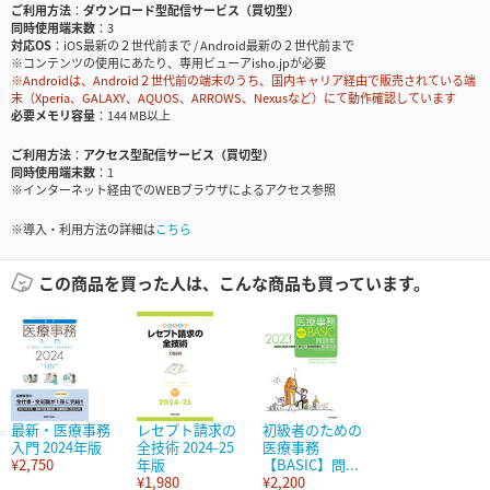
ご利用方法
ダウンロード型配信サービス（買切型）
同時使用端末数
3
対応OS
iOS最新の２世代前まで / Android最新の２世代前まで
※コンテンツの使用にあたり、専用ビューアisho.jpが必要
※Androidは、Android２世代前の端末のうち、国内キャリア経由で販売されている端
末（Xperia、GALAXY、AQUOS、ARROWS、Nexusなど）にて動作確認しています
必要メモリ容量
144 MB以上
ご利用方法
アクセス型配信サービス（買切型）
同時使用端末数
1
※インターネット経由でのWEBブラウザによるアクセス参照
※導入・利用方法の詳細は
こちら
この商品を買った人は、こんな商品も買っています。
最新・医療事務
レセプト請求の
初級者のための
入門 2024年版
全技術 2024-25
医療事務
¥2,750
年版
【BASIC】問...
¥1,980
¥2,200