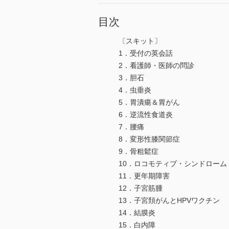
目次
〔スキット〕
1．受付の英会話
2．看護師・医師の問診
3．胆石
4．虫垂炎
5．胃潰瘍＆胃がん
6．逆流性食道炎
7．腰痛
8．変形性膝関節症
9．骨粗鬆症
10．ロコモティブ・シンドローム
11．更年期障害
12．子宮筋腫
13．子宮頚がんとHPVワクチン
14．結膜炎
15．白内障