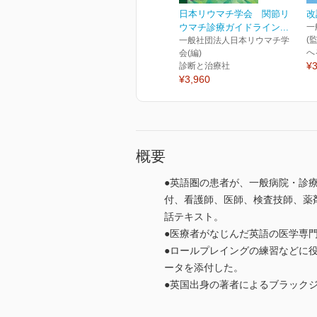
日本リウマチ学会 関節リ
改
ウマチ診療ガイドライン...
一
(
一般社団法人日本リウマチ学
へ
会(編)
¥3
診断と治療社
¥3,960
概要
●英語圏の患者が、一般病院・診
付、看護師、医師、検査技師、薬
話テキスト。
●医療者がなじんだ英語の医学専
●ロールプレイングの練習などに役
ータを添付した。
●英国出身の著者によるブラック