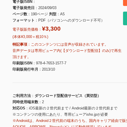
電子版ISBN
電子版発売日
2024/09/03
ページ数
190ページ
判型
A5
フォーマット
PDF（パソコンへのダウンロード不可）
¥3,300
電子版販売価格：
(本体¥3,000＋税10％)
特記事項
このコンテンツには音声が収録されています。
音声データは専用ビューア内(【ダウンロード型配信】のみ)で再生
頂けます。
印刷版ISBN
978-4-7653-1577-7
印刷版発行年月
2013/10
ご利用方法
ダウンロード型配信サービス（買切型）
同時使用端末数
2
対応OS
iOS最新の２世代前まで / Android最新の２世代前まで
※コンテンツの使用にあたり、専用ビューアisho.jpが必要
※Androidは、Android２世代前の端末のうち、国内キャリア経由で販
AQUOS、ARROWS、Nexusなど）にて動作確認しています