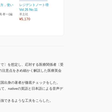
え方，使い
レジデントノート増刊
Vol.26 No.11
嶋 孝一(編
羊土社
¥5,170
まで〕を想定し、応対する医療関係者〔受
の注意点をきめ細かく解説した医療英会
英国出身の著者が徹底チェックをした。
、nativeの英語と日本語による音声デ
勉強できるような工夫をこらした。