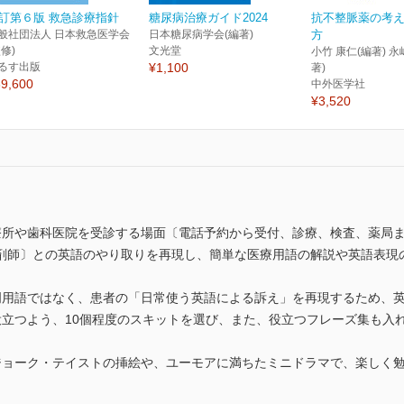
訂第６版 救急診療指針
糖尿病治療ガイド2024
抗不整脈薬の考
般社団法人 日本救急医学会
日本糖尿病学会(編著)
方
監修)
文光堂
小竹 康仁(編著) 永
るす出版
¥1,100
著)
9,600
中外医学社
¥3,520
療所や歯科医院を受診する場面〔電話予約から受付、診療、検査、薬局
剤師〕との英語のやり取りを再現し、簡単な医療用語の解説や英語表現
門用語ではなく、患者の「日常使う英語による訴え」を再現するため、
立つよう、10個程度のスキットを選び、また、役立つフレーズ集も入れて
ジョーク・テイストの挿絵や、ユーモアに満ちたミニドラマで、楽しく