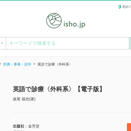
初め
ー
辞典・事典・語学
英語で診療〈外科系〉
英語で診療〈外科系〉【電子版】
坂尾 福光(著)
出版社
金芳堂