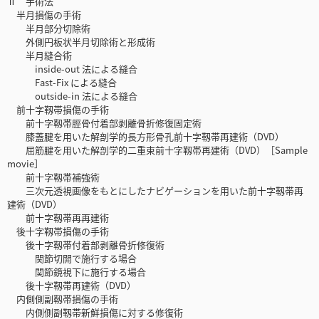
Ⅱ 手術法
半月損傷の手術
半月部分切除術
外側円板状半月切除術と形成術
半月縫合術
inside-out 法による縫合
Fast-Fix による縫合
outside-in 法による縫合
前十字靱帯損傷の手術
前十字靱帯脛骨付着部剥離骨折修復固定術
膝蓋腱を用いた解剖学的長方形骨孔前十字靱帯再建術（DVD）
屈筋腱を用いた解剖学的二重束前十字靱帯再建術（DVD）［Sample
movie］
前十字靱帯補強術
三次元透視画像をもとにしたナビゲーションを用いた前十字靱帯再
建術（DVD）
前十字靱帯再再建術
後十字靱帯損傷の手術
後十字靱帯付着部剥離骨折修復術
関節切開で施行する場合
関節鏡視下に施行する場合
後十字靱帯再建術（DVD）
内側側副靱帯損傷の手術
内側側副靱帯新鮮損傷に対する修復術