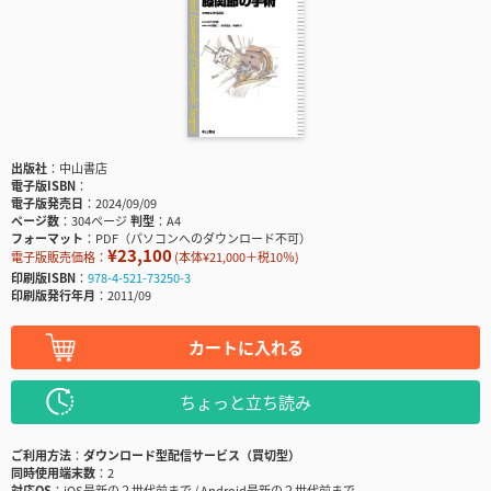
出版社
中山書店
電子版ISBN
電子版発売日
2024/09/09
ページ数
304ページ
判型
A4
フォーマット
PDF（パソコンへのダウンロード不可）
¥23,100
電子版販売価格：
(本体¥21,000＋税10％)
印刷版ISBN
978-4-521-73250-3
印刷版発行年月
2011/09
カートに入れる
ちょっと立ち読み
ご利用方法
ダウンロード型配信サービス（買切型）
同時使用端末数
2
対応OS
iOS最新の２世代前まで / Android最新の２世代前まで