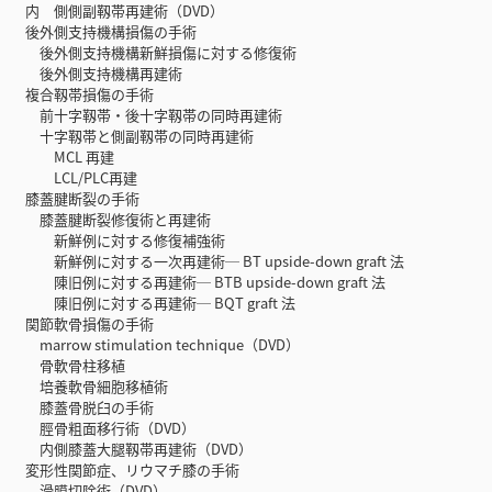
内 側側副靱帯再建術（DVD）
後外側支持機構損傷の手術
後外側支持機構新鮮損傷に対する修復術
後外側支持機構再建術
複合靱帯損傷の手術
前十字靱帯・後十字靱帯の同時再建術
十字靱帯と側副靱帯の同時再建術
MCL 再建
LCL/PLC再建
膝蓋腱断裂の手術
膝蓋腱断裂修復術と再建術
新鮮例に対する修復補強術
新鮮例に対する一次再建術─ BT upside-down graft 法
陳旧例に対する再建術─ BTB upside-down graft 法
陳旧例に対する再建術─ BQT graft 法
関節軟骨損傷の手術
marrow stimulation technique（DVD）
骨軟骨柱移植
培養軟骨細胞移植術
膝蓋骨脱臼の手術
脛骨粗面移行術（DVD）
内側膝蓋大腿靱帯再建術（DVD）
変形性関節症、リウマチ膝の手術
滑膜切除術（DVD）