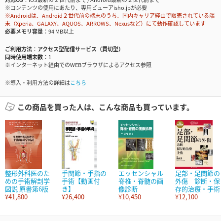
※コンテンツの使用にあたり、専用ビューアisho.jpが必要
※Androidは、Android２世代前の端末のうち、国内キャリア経由で販売されている端
末（Xperia、GALAXY、AQUOS、ARROWS、Nexusなど）にて動作確認しています
必要メモリ容量
94 MB以上
ご利用方法
アクセス型配信サービス（買切型）
同時使用端末数
1
※インターネット経由でのWEBブラウザによるアクセス参照
※導入・利用方法の詳細は
こちら
この商品を買った人は、こんな商品も買っています。
整形外科医のた
手関節・手指の
エッセンシャル
足部・足関節の
めの手術解剖学
手術【動画付
脊椎・脊髄の画
外傷 診断・保
図説 原書第6版
き】
像診断
存的治療・手術
¥41,800
¥26,400
¥10,450
¥12,100