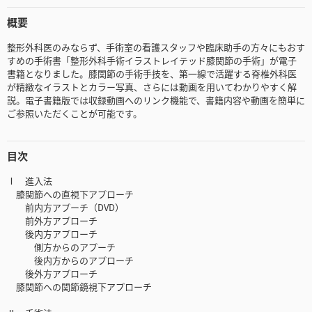
概要
整形外科医のみならず、手術室の看護スタッフや臨床助手の方々にもおす
すめの手術書「整形外科手術イラストレイテッド膝関節の手術」が電子
書籍となりました。膝関節の手術手技を、第一線で活躍する脊椎外科医
が精緻なイラストとカラー写真、さらには動画を用いてわかりやすく解
説。電子書籍版では収録動画へのリンク機能で、書籍内容や動画を簡単に
ご参照いただくことが可能です。
目次
Ⅰ 進入法
膝関節への直視下アプローチ
前内方アプーチ（DVD）
前外方アプローチ
後内方アプローチ
側方からのアプーチ
後内方からのアプローチ
後外方アプローチ
膝関節への関節鏡視下アプローチ