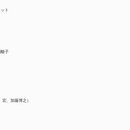
ット
離子
 宏、加藤博之）