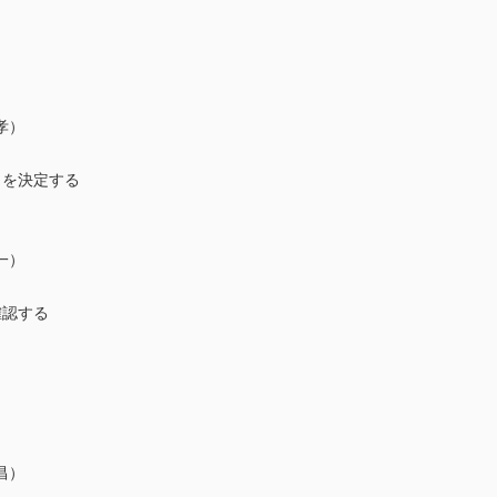
孝）
を決定する
一）
認する
昌）