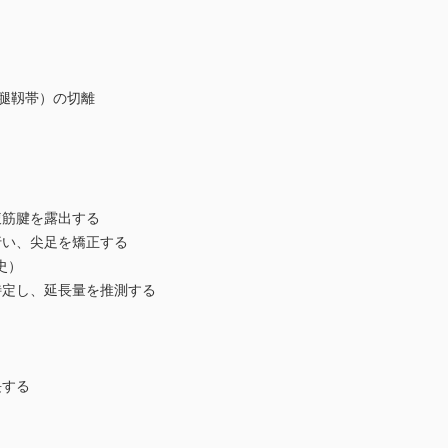
腿靱帯）の切離
筋腱を露出する
い、尖足を矯正する
史）
定し、延長量を推測する
する