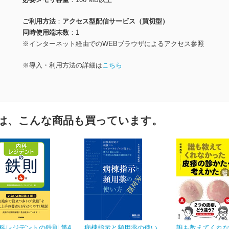
ご利用方法
アクセス型配信サービス（買切型）
同時使用端末数
1
※インターネット経由でのWEBブラウザによるアクセス参照
※導入・利用方法の詳細は
こちら
は、こんな商品も買っています。
科レジデントの鉄則 第4
病棟指示と頻用薬の使い
誰も教えてくれ