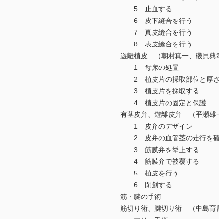
5 止血する
6 皮下縫合を行う
7 真皮縫合を行う
8 表皮縫合を行う
遊離植皮 （朝村真一、磯貝典
1 母床の処置
2 植皮片の採取部位と厚さ
3 植皮片を採取する
4 植皮片の固定と保護
有茎皮弁、遊離皮弁 （平瀬雄
1 皮弁のデザイン
2 皮弁の血管茎の走行を確
3 筋膜弁を挙上する
4 筋膜弁で被覆する
5 植皮を行う
6 閉創する
筋・腱の手術
筋切り術、腱切り術 （中島育