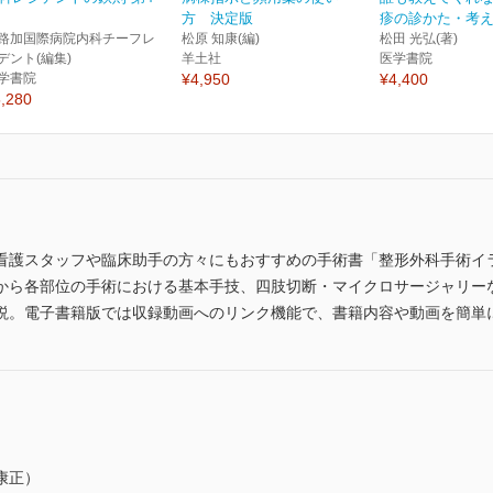
方 決定版
疹の診かた・考えか
路加国際病院内科チーフレ
松原 知康(編)
松田 光弘(著)
デント(編集)
羊土社
医学書院
学書院
¥4,950
¥4,400
,280
看護スタッフや臨床助手の方々にもおすすめの手術書「整形外科手術イ
から各部位の手術における基本手技、四肢切断・マイクロサージャリー
説。電子書籍版では収録動画へのリンク機能で、書籍内容や動画を簡単
康正）