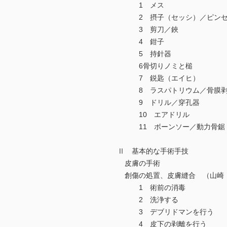
1 メス
2 摂子（セッシ）／ピンセ
3 剪刀／鋏
4 鉗子
5 持針器
6骨切りノミと槌
7 鋭匙（エイヒ）
8 ラスパトリウム／骨膜剥
9 ドリル／穿孔器
10 エアドリル
11 ボーンソー／動力骨鋸
Ⅱ 基本的な手術手技
皮膚の手術
創傷の処置、皮膚縫合 （山崎
1 術前の消毒
2 洗浄する
3 デブリドマンを行う
4 皮下の剥離を行う