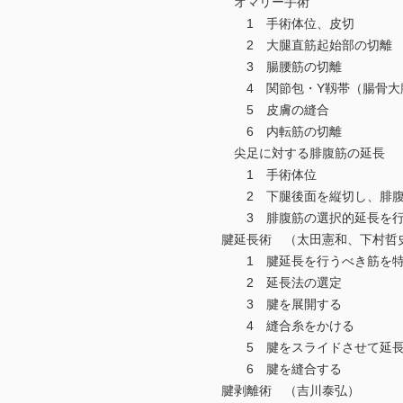
オマリー手術
1 手術体位、皮切
2 大腿直筋起始部の切離
3 腸腰筋の切離
4 関節包・Y靱帯（腸骨大
5 皮膚の縫合
6 内転筋の切離
尖足に対する腓腹筋の延長
1 手術体位
2 下腿後面を縦切し、腓腹
3 腓腹筋の選択的延長を行
腱延長術 （太田憲和、下村哲
1 腱延長を行うべき筋を特
2 延長法の選定
3 腱を展開する
4 縫合糸をかける
5 腱をスライドさせて延長
6 腱を縫合する
腱剥離術 （吉川泰弘）