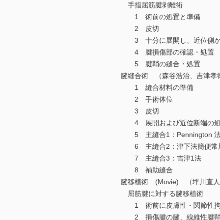
手指屈筋腱剥離術
1 術前の処置と準備
2 皮切
3 十分に展開し、近位側か
4 腱損傷部の確認・処置
5 腱鞘の縫合・処置
腱縫合術 （森谷浩治、吉津孝
1 縫合材料の準備
2 手術体位
3 皮切
4 展開および近位断端の処
5 主縫合1：Pennington 
6 主縫合2：津下法簡便常
7 主縫合3：吉津1法
8 補助縫合
腱移植術 (Movie) （坪川直
屈筋腱に対する腱移植術
1 術前に皮膚性・関節性拘
2 損傷腱の腱、線維性腱鞘