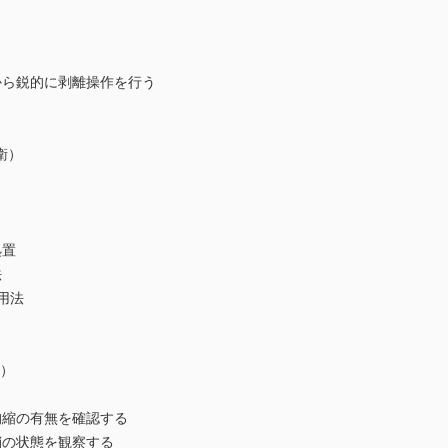
ら鋭的に剥離操作を行う
衛）
置
法
用法
人）
縮の有無を確認する
の状態を観察する