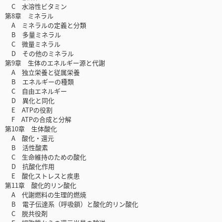
C 水溶性ビタミン
第8章 ミネラル
A ミネラルの定義と分類
B 多量ミネラル
C 微量ミネラル
D その他のミネラル
第9章 生体のエネルギー源と代謝
A 独立栄養と従属栄養
B エネルギーの種類
C 自由エネルギー
D 異化と同化
E ATPの役割
F ATPの合成と分解
第10章 生体酸化
A 酸化・還元
B 活性酸素
C 生命維持のための酸化
D 抗酸化作用
E 酸化ストレスと疾患
第11章 酸化的リン酸化
A 代謝燃料の生理的燃焼
B 電子伝達系（呼吸鎖）と酸化的リン酸化
C 脱共役剤