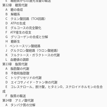
E 細胞質からの還元当量の輸送
第12章 糖質代謝
A 糖の吸収
B 解糖系
C クエン酸回路（TCA回路）
D ATPの生成
E グルコースの完全酸化
F ATP産生の収支
G グリコーゲンの合成と分解
H 糖新生
I ペントースリン酸経路
J グルクロン酸経路（ウロン酸経路）
K フルクトース・ガラクトースの代謝
L 血糖値の調節
第13章 脂質代謝
A 脂肪酸の代謝
B 不飽和脂肪酸
C トリグリセリドの代謝
D エイコサノイド・ケトン体の代謝
E コレステロール，胆汁酸，ヒタミンD，ステロイドホルモンの生合
成
F 脂質の輸送
第14章 アミノ酸代謝
A タンパク質の分解