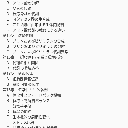
B アミノ酸の分解
C 窒素の代謝
D 炭素骨格の代謝
E 可欠アミノ酸の生合成
F アミノ酸に由来する生体内物質
G アミノ酸代謝の臓器による違い
第15章 核酸代謝
A プリンおよびピリミランの合成
B プリンおよびピリミランの分解
C プリンおよびピリミラン代謝異常
第16章 代謝の相互関係と環境応答
A 代謝の相互関係
B 代謝の環境応答
第17章 情報伝達
A 細胞間情報伝達
B 細胞内情報伝達
第18章 恒常性と生体防御
A 恒常性とフィードパック機構
B 体液・電解質パランス
C 酸塩基平衡
D 体温の調節
E 生体機能の周期性変化
F ストレス応答
G 特異的・非特異的防御機構