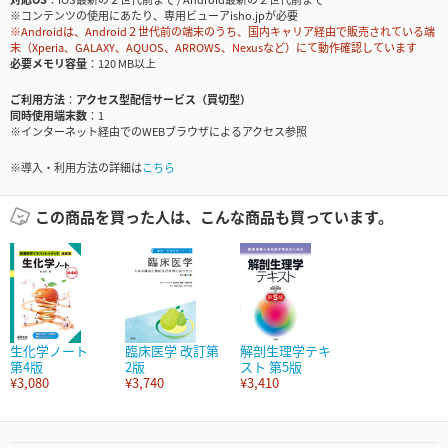
※コンテンツの使用にあたり、専用ビューアisho.jpが必要
※Androidは、Android２世代前の端末のうち、国内キャリア経由で販売されている端
末（Xperia、GALAXY、AQUOS、ARROWS、Nexusなど）にて動作確認しています
必要メモリ容量
120 MB以上
ご利用方法
アクセス型配信サービス（買切型）
同時使用端末数
1
※インターネット経由でのWEBブラウザによるアクセス参照
※導入・利用方法の詳細は
こちら
この商品を買った人は、こんな商品も買っています。
生化学ノート
臨床医学 改訂第
解剖生理学テキ
第4版
2版
スト 第5版
¥3,080
¥3,740
¥3,410