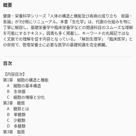
概要
健康・栄養科学シリーズ「人体の構造と機能及び疾病の成り立ち 総論・
各論」が3分冊にリニューアル。本書「生化学」は、代謝の仕組みを特に
丁寧に解説し、基礎栄養学や臨床栄養学などの関連科目のスムーズな理解
を可能にするテキスト。図表も多く掲載し、キーワードの丸暗記ではな
く文脈での理解を促す内容となっている。「解剖生理学」「臨床医学」と
の併用で、管理栄養士に必要な医学の基礎知識を完全網羅。
目次
【内容目次】
第1章 細胞の構造と機能
A 細胞の基本構造
B 生体膜
C 細胞の増殖と分化
第2章 糖質
A 糖質とは
B 単糖類
C 少糖類
D 多糖類
第3章 脂質