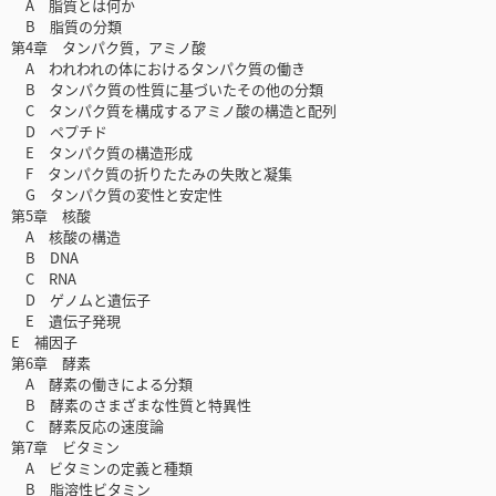
A 脂質とは何か
B 脂質の分類
第4章 タンパク質，アミノ酸
A われわれの体におけるタンパク質の働き
B タンパク質の性質に基づいたその他の分類
C タンパク質を構成するアミノ酸の構造と配列
D ペプチド
E タンパク質の構造形成
F タンパク質の折りたたみの失敗と凝集
G タンパク質の変性と安定性
第5章 核酸
A 核酸の構造
B DNA
C RNA
D ゲノムと遺伝子
E 遺伝子発現
E 補因子
第6章 酵素
A 酵素の働きによる分類
B 酵素のさまざまな性質と特異性
C 酵素反応の速度論
第7章 ビタミン
A ビタミンの定義と種類
B 脂溶性ビタミン