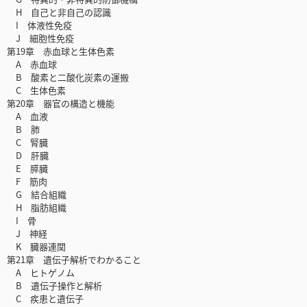
H 自己と非自己の認識
I 体液性免疫
J 細胞性免疫
第19章 赤血球と生体色素
A 赤血球
B 酸素と二酸化炭素の運搬
C 生体色素
第20章 器官の構造と機能
A 血液
B 肺
C 腎臓
D 肝臓
E 膵臓
F 筋肉
G 結合組織
H 脂肪組織
I 骨
J 神経
K 臓器連関
第21章 遺伝子解析でわかること
A ヒトゲノム
B 遺伝子操作と解析
C 疾患と遺伝子