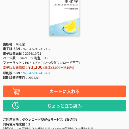
出版社
南江堂
電子版ISBN
978-4-524-23177-5
電子版発売日
2024/10/21
ページ数
326ページ
判型
B5
フォーマット
PDF（パソコンへのダウンロード不可）
¥3,300
電子版販売価格：
(本体¥3,000＋税10％)
印刷版ISBN
978-4-524-24182-8
印刷版発行年月
2024/01
カートに入れる
ちょっと立ち読み
ご利用方法
ダウンロード型配信サービス（買切型）
同時使用端末数
3
対応OS
iOS最新の２世代前まで / Android最新の２世代前まで