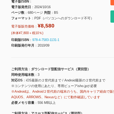
電子版ISBN
電子版発売日
2024/10/16
ページ数
680ページ
判型
B5
フォーマット
PDF（パソコンへのダウンロード不可）
¥8,580
電子版販売価格：
(本体¥7,800＋税10％)
印刷版ISBN
978-4-7583-1131-1
印刷版発行年月
2010/09
ご利用方法
ダウンロード型配信サービス（買切型）
同時使用端末数
3
対応OS
iOS最新の２世代前まで / Android最新の２世代前まで
※コンテンツの使用にあたり、専用ビューアisho.jpが必要
※Androidは、Android２世代前の端末のうち、国内キャリア経由で販
AQUOS、ARROWS、Nexusなど）にて動作確認しています
必要メモリ容量
556 MB以上
ご利用方法
アクセス型配信サービス（買切型）