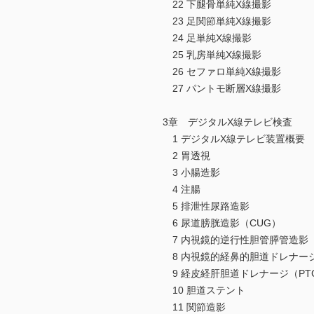
22 下腿骨単純X線撮影
23 足関節単純X線撮影
24 足単純X線撮影
25 乳房単純X線撮影
26 セファロ単純X線撮影
27 パントモ断層X線撮影
3章 デジタルX線テレビ検査
1 デジタルX線テレビ装置概要
2 胃透視
3 小腸造影
4 注腸
5 排泄性尿路造影
6 尿道膀胱造影（CUG）
7 内視鏡的逆行性胆管膵管造影（
8 内視鏡的経鼻的胆道ドレナージ
9 経皮経肝胆道ドレナージ（PT
10 胆道ステント
11 関節造影