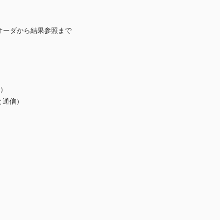
オーダから結果参照まで
ム）
と通信）