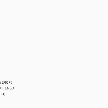
ERCP）
（ENBD）
CD）