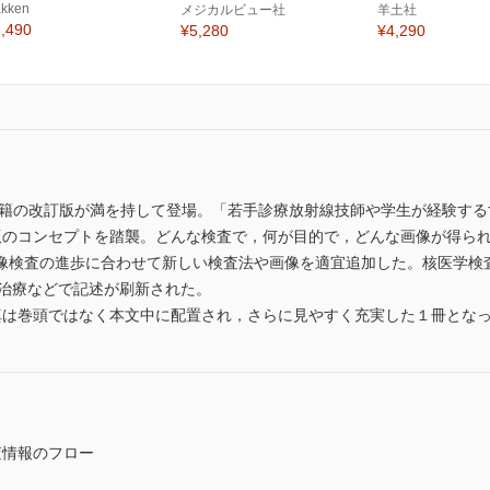
kken
メジカルビュー社
羊土社
,490
¥5,280
¥4,290
の書籍の改訂版が満を持して登場。「若手診療放射線技師や学生が経験す
版のコンセプトを踏襲。どんな検査で，何が目的で，どんな画像が得られ
像検査の進歩に合わせて新しい検査法や画像を適宜追加した。核医学検査
線治療などで記述が刷新された。
真は巻頭ではなく本文中に配置され，さらに見やすく充実した１冊とな
査情報のフロー