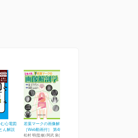
かむ心電図
若葉マークの画像解剖学
ことん解説
［Web動画付］ 第4版
松村 明(監修) 阿武 泉(監修) 磯