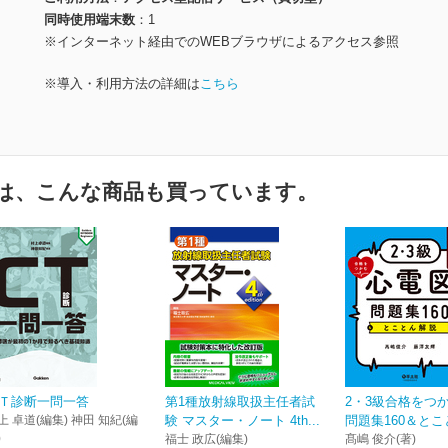
同時使用端末数
1
※インターネット経由でのWEBブラウザによるアクセス参照
※導入・利用方法の詳細は
こちら
は、こんな商品も買っています。
Ｔ診断一問一答
第1種放射線取扱主任者試
2・3級合格をつ
上 卓道(編集) 神田 知紀(編
験 マスター・ノート 4th...
問題集160＆と
)
福士 政広(編集)
髙嶋 俊介(著)