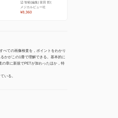
辺 智範(編集) 富田 哲也(編集)
メジカルビュー社
¥8,360
るすべての画像検査を，ポイントをわかり
るかがこの1冊で理解できる。基本的に
の章に新規でPETが加わったほか，特
っている。