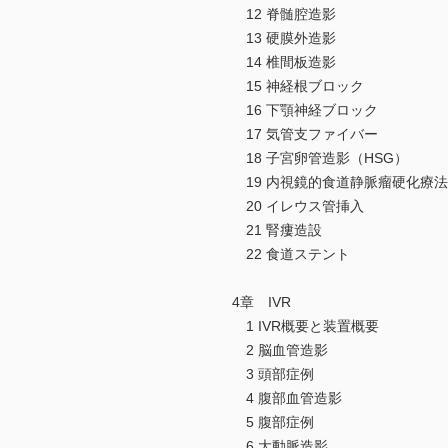
12 脊髄腔造影
13 硬膜外造影
14 椎間板造影
15 神経根ブロック
16 下顎神経ブロック
17 気管支ファイバー
18 子宮卵管造影（HSG）
19 内視鏡的食道静脈瘤硬化療法（
20 イレウス管挿入
21 腎瘻造設
22 食道ステント
4章 IVR
1 IVR概要と装置概要
2 脳血管造影
3 頭部症例
4 腹部血管造影
5 腹部症例
6 大動脈造影