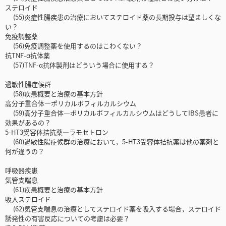
ステロイド
(55)炎症性腸疾患の治療においてステロイド薬の長期投与は望ましくな
い？
免疫調整薬
(56)免疫調整薬を使用するのはこわくない？
抗TNF-α抗体薬
(57)TNF-α抗体製剤はどういう場合に使用する？
過敏性腸症候群
(58)疾患概要と治療の基本方針
高分子重合体―ポリカルボフィルカルシウム
(59)高分子重合体―ポリカルボフィルカルシウムはどうしてIBS患者に
効果があるの？
5-HT3受容体拮抗薬―ラモセトロン
(60)過敏性腸症候群の治療において，5-HT3受容体拮抗薬は他の薬剤と
何が違うの？
呼吸器疾患
気管支喘息
(61)疾患概要と治療の基本方針
吸入ステロイド
(62)気管支喘息の治療としてステロイド薬を吸入する場合，ステロイド
誘発性の有害反応についての考慮は必要？