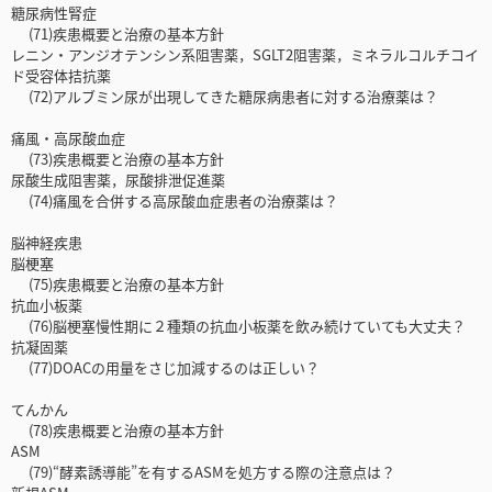
糖尿病性腎症
(71)疾患概要と治療の基本方針
レニン・アンジオテンシン系阻害薬，SGLT2阻害薬，ミネラルコルチコイ
ド受容体拮抗薬
(72)アルブミン尿が出現してきた糖尿病患者に対する治療薬は？
痛風・高尿酸血症
(73)疾患概要と治療の基本方針
尿酸生成阻害薬，尿酸排泄促進薬
(74)痛風を合併する高尿酸血症患者の治療薬は？
脳神経疾患
脳梗塞
(75)疾患概要と治療の基本方針
抗血小板薬
(76)脳梗塞慢性期に２種類の抗血小板薬を飲み続けていても大丈夫？
抗凝固薬
(77)DOACの用量をさじ加減するのは正しい？
てんかん
(78)疾患概要と治療の基本方針
ASM
(79)“酵素誘導能”を有するASMを処方する際の注意点は？