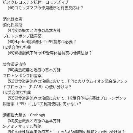
抗スクレロスチン抗体―ロモソズマブ
(46)ロモソズマブの作用機序と有害反応は？
消化器疾患
消化性潰瘍
(47)疾患概要と治療の基本方針
プロトンポンプ阻害薬
(48)H.prlori除菌後にもPPI投与は必要？
H2受容体拮抗薬
(49)腎機能低下時のH2受容体拮抗薬の使用法は？
胃食道逆流症
(50)疾患概要と治療の基本方針
プロトンポンプ阻害薬
(51)胃食道逆流症の治療において，PPIとカリウムイオン競合型アシッ
ドブロッカー（P-CAB）の使い分けは？
H2受容体拮抗薬
(52)胃食道逆流症の治療において，H2受容体拮抗薬はプロトンポンフ
阻害薬（PPI）に比べて長期使用に向かない？
潰瘍性大腸炎・Crohn病
(53)疾患概要と治療の基本方針
5-アミノサリチル酸薬
(54)炎症性腸疾患治療薬としての5-ASA製剤の種類との使い分けは？