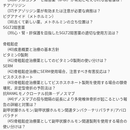
チアゾリジン
(37)チアゾリジン薬が有効または注意が必要な病態は？
ビグアナイド（メトホルミン）
(38)古くて新しい薬，メトホルミンの立ち位置は？
SGLT2阻害薬
(39)心・腎・肝保護を目指したSGLT2阻害薬の適切な使用方法は？
骨粗鬆症
(40)疾患概要と治療の基本方針
ビタミンD製剤
(41)骨粗鬆症治療薬としてのビタミンD製剤の使い分けは？
SERM
(42)骨粗鬆症治療にSERM使用場合，注意すべき有害反応は？
ビスホスホネート
(43)骨粗鬆症治療薬としてビスホスホネート製剤を使用する場合の顎骨
壊死，非定型骨折の予防法は？
抗RANKLモノクローナル抗体―デノスマブ
(44)デノスマブの投与間隔の延長により多発椎体骨折が起こるという報
告の詳細と対策は？
副甲状腺ホルモン/副甲状腺ホルモン関連タンパク―テリパラチド/アバロ
パラチド
(45)骨粗鬆症治療薬として副甲状腺ホルモン関連製剤を使用する場合の
使い分けは？