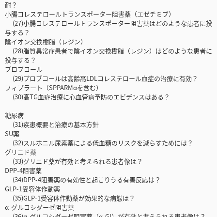
耐？
小腸コレステロールトランスポーター阻害薬（エゼチミブ）
(27)小腸コレステロールトランスポーター阻害薬はどのような患者に投
与する？
陰イオン交換樹脂（レジン）
(28)脂質異常症患者で陰イオン交換樹脂（レジン）はどのような患者に
投与する？
プロブコール
(29)プロブコールは高齢高LDLコレステロール血症の治療に有効？
フィブラート（SPPARMαを含む）
(30)高TG血症治療に心血管病予防のエビデンスはある？
糖尿病
(31)疾患概要と治療の基本方針
SU薬
(32)スルホニル尿素薬による低血糖のリスクを減らすためには？
グリニド薬
(33)グリニド薬が有効と考えられる患者像は？
DPP-4阻害薬
(34)DPP-4阻害薬の有効性と起こりうる有害反応は？
GLP-1受容体作動薬
(35)GLP-1受容体作動薬が効果的な病態は？
α-グルコシダーゼ阻害薬
(36)α-グルコシダーゼ阻害薬（α-GI）が有効と考えられる患者像は？