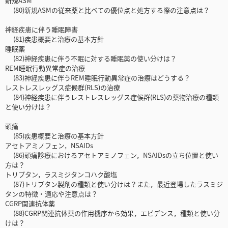
新規ASM
(80)新規ASMの従来薬と比べての優位点と処方する際の注意点は？
神経疾患に伴う睡眠障害
(81)疾患概要と治療の基本方針
睡眠薬
(82)神経疾患に伴う不眠に対する睡眠薬の使い分けは？
REM睡眠行動異常症の治療
(83)神経疾患に伴うREM睡眠行動異常症の治療はどうする？
レストレスレッグス症候群(RLS)の治療
(84)神経疾患に伴うレストレスレッグス症候群(RLS)の薬物治療の種類
と使い分けは？
頭痛
(85)疾患概要と治療の基本方針
アセトアミノフェン，NSAIDs
(86)頭痛診療におけるアセトアミノフェン，NSAIDsの立ち位置と使い
方は？
トリプタン，ラスミジタンコハク酸塩
(87)トリプタン製剤の種類と使い分けは？また，最近登場したラスミジ
タンの特徴・適応や注意点は？
CGRP関連抗体薬
(88)CGRP関連抗体薬の作用機序から効果，エビデンス，種類と使い分
けは？