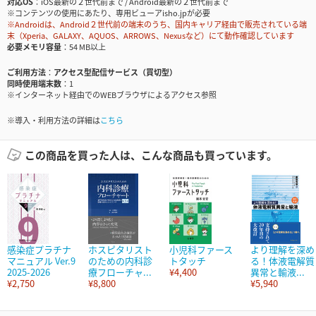
対応OS
iOS最新の２世代前まで / Android最新の２世代前まで
※コンテンツの使用にあたり、専用ビューアisho.jpが必要
※Androidは、Android２世代前の端末のうち、国内キャリア経由で販売されている端
末（Xperia、GALAXY、AQUOS、ARROWS、Nexusなど）にて動作確認しています
必要メモリ容量
54 MB以上
ご利用方法
アクセス型配信サービス（買切型）
同時使用端末数
1
※インターネット経由でのWEBブラウザによるアクセス参照
※導入・利用方法の詳細は
こちら
この商品を買った人は、こんな商品も買っています。
感染症プラチナ
ホスピタリスト
小児科ファース
より理解を深め
マニュアル Ver.9
のための内科診
トタッチ
る！体液電解質
2025-2026
療フローチャ...
¥4,400
異常と輸液...
¥2,750
¥8,800
¥5,940