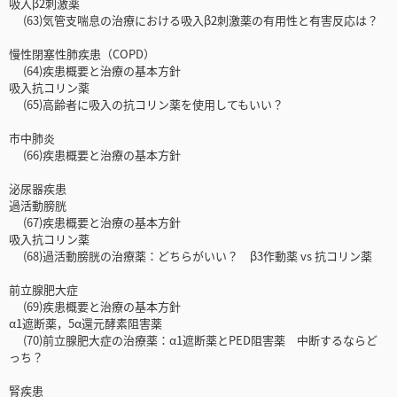
吸入β2刺激薬
(63)気管支喘息の治療における吸入β2刺激薬の有用性と有害反応は？
慢性閉塞性肺疾患（COPD）
(64)疾患概要と治療の基本方針
吸入抗コリン薬
(65)高齢者に吸入の抗コリン薬を使用してもいい？
市中肺炎
(66)疾患概要と治療の基本方針
泌尿器疾患
過活動膀胱
(67)疾患概要と治療の基本方針
吸入抗コリン薬
(68)過活動膀胱の治療薬：どちらがいい？ β3作動薬 vs 抗コリン薬
前立腺肥大症
(69)疾患概要と治療の基本方針
α1遮断薬，5α還元酵素阻害薬
(70)前立腺肥大症の治療薬：α1遮断薬とPED阻害薬 中断するならど
っち？
腎疾患