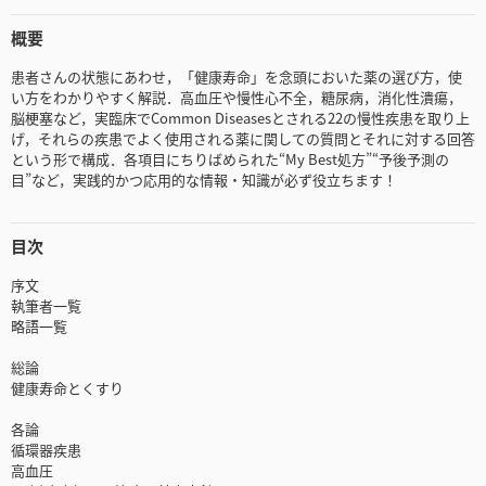
概要
患者さんの状態にあわせ，「健康寿命」を念頭においた薬の選び方，使
い方をわかりやすく解説．高血圧や慢性心不全，糖尿病，消化性潰瘍，
脳梗塞など，実臨床でCommon Diseasesとされる22の慢性疾患を取り上
げ，それらの疾患でよく使用される薬に関しての質問とそれに対する回答
という形で構成．各項目にちりばめられた“My Best処方”“予後予測の
目”など，実践的かつ応用的な情報・知識が必ず役立ちます！
目次
序文
執筆者一覧
略語一覧
総論
健康寿命とくすり
各論
循環器疾患
高血圧