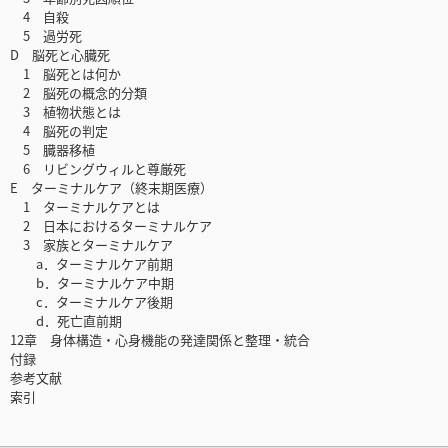
4 自殺
5 過労死
D 脳死と心臓死
1 脳死とは何か
2 脳死の概念的分類
3 植物状態とは
4 脳死の判定
5 臓器移植
6 リビングウィルと尊厳死
E ターミナルケア（終末期医療）
1 ターミナルケアとは
2 日本におけるターミナルケア
3 家族とターミナルケア
a．ターミナルケア前期
b．ターミナルケア中期
c．ターミナルケア後期
d．死亡直前期
12章 身体構造・心身機能の発達関係と整理・統合
付録
参考文献
索引