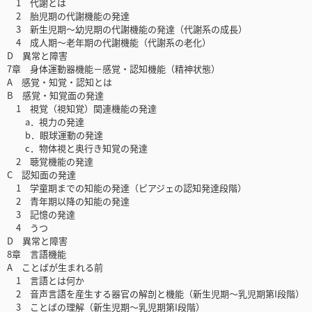
1 代謝とは
2 胎児期の代謝機能の発達
3 新生児期～幼児期の代謝機能の発達（代謝系の成長）
4 成人期～老年期の代謝機能（代謝系の老化）
D 異常と障害
7章 身体運動器機能－感覚・認知機能（精神状態）
A 感覚・知覚・認知とは
B 感覚・知覚面の発達
1 視覚（視知覚）関連機能の発達
a．視力の発達
b．眼球運動の発達
c．物体視と奥行き知覚の発達
2 聴覚機能の発達
C 認知面の発達
1 学童期までの知能の発達（ピアジェの認知発達段階）
2 青年期以降の知能の発達
3 記憶の発達
4 うつ
D 異常と障害
8章 言語機能
A ことばが生まれる前
1 言語とは何か
2 音声言語を産生する器官の解剖と機能（新生児期～乳児期第I段階）
3 ことばの理解（新生児期～乳児期第I段階）