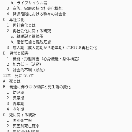
b．ライフサイクル論
3 家族、家庭の持つ社会化機能
4 発達段階における種々の社会化
C 再社会化
1 再社会化とは
2 再社会化に関する研究
a．離脱説と継続説
b．活動理論と離脱理論
3 成人期（成人前期から老年期）における再社会化
D 異常と障害
1 機能・形態障害（心身機能・身体構造）
2 能力低下（活動）
3 社会的不利（参加）
11章 死について
A 死とは
B 発達に伴う命の理解と死生観の変化
1 幼児期
2 児童期
3 青年期
4 老年期
C 死に関する統計
1 国別死亡率
2 死因別死亡確率
3 年齢別死因順位