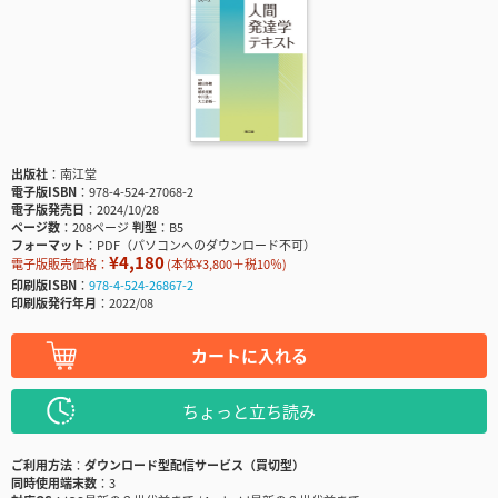
出版社
南江堂
電子版ISBN
978-4-524-27068-2
電子版発売日
2024/10/28
ページ数
208ページ
判型
B5
フォーマット
PDF（パソコンへのダウンロード不可）
¥4,180
電子版販売価格：
(本体¥3,800＋税10％)
印刷版ISBN
978-4-524-26867-2
印刷版発行年月
2022/08
カートに入れる
ちょっと立ち読み
ご利用方法
ダウンロード型配信サービス（買切型）
同時使用端末数
3