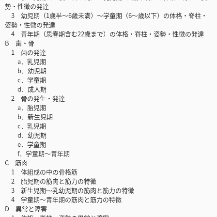
勢・性徴の発達
3 幼児期（1歳半～6歳未満）～学童期（6～歳以下）の体格・脊柱・
姿勢・性徴の発達
4 青年期（思春期含む22歳まで）の体格・脊柱・姿勢・性徴の発達
B 歯・骨
1 歯の発達
a．乳児期
b．幼児期
c．学童期
d．成人期
2 骨の発生・発達
a．胎児期
b．新生児期
c．乳児期
d．幼児期
e．学童期
f．学童期～青年期
C 筋肉
1 体組成の中の骨格筋
2 胎児期の筋肉と筋力の特徴
3 新生児期～乳幼児期の筋肉と筋力の特徴
4 学童期～青年期の筋肉と筋力の特徴
D 異常と障害