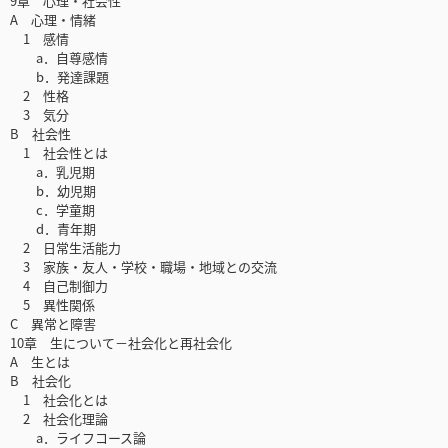
9章 心理・社会性
A 心理・情緒
1 感情
a．自尊感情
b．発達課題
2 性格
3 気分
B 社会性
1 社会性とは
a．乳児期
b．幼児期
c．学童期
d．青年期
2 日常生活能力
3 家族・友人・学校・職場・地域との交流
4 自己制御力
5 異性関係
C 異常と障害
10章 生について－社会化と再社会化
A 生とは
B 社会化
1 社会化とは
2 社会化理論
a．ライフコース論