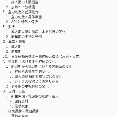
1 成人期の上肢機能
2 加齢と上肢機能
E 重力刺激と起居動作
1 重力刺激と身体機能
2 ADLと転倒・骨折
F 歩行
1 成人期以降の加齢による歩行の変化
2 老年期の歩行と転倒
G 異常と障害
1 成人期
2 老年期
5章 身体運動器機能－脳神経系機能（反射・反応）
A 発達期における中枢神経の変化
1 胎児期から乳児期にいたる神経系の変化
a．神経系の発生学的変化
b．軸索の髄鞘化と樹状突起の変化
c．シナプス投射とその刈り込み
2 老年期の中枢神経の変化
B 反射・反応
1 新生児期・乳児期の反射・反応
a．原始反射
b．姿勢反射
C 粗大運動・微細運動
1 運動の発達