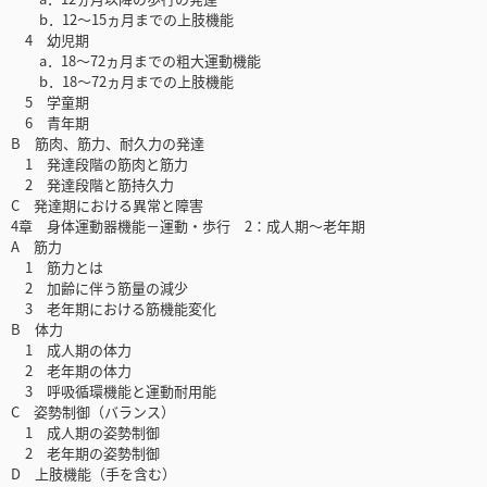
b．12～15ヵ月までの上肢機能
4 幼児期
a．18～72ヵ月までの粗大運動機能
b．18～72ヵ月までの上肢機能
5 学童期
6 青年期
B 筋肉、筋力、耐久力の発達
1 発達段階の筋肉と筋力
2 発達段階と筋持久力
C 発達期における異常と障害
4章 身体運動器機能－運動・歩行 2：成人期～老年期
A 筋力
1 筋力とは
2 加齢に伴う筋量の減少
3 老年期における筋機能変化
B 体力
1 成人期の体力
2 老年期の体力
3 呼吸循環機能と運動耐用能
C 姿勢制御（バランス）
1 成人期の姿勢制御
2 老年期の姿勢制御
D 上肢機能（手を含む）