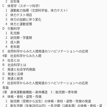
2 出生後
C 体育学（スポーツ科学）
1 運動能力指標（文部科学省、体力テスト）
2 体力テスト項目
3 体力の加齢に伴う変化
4 体力と運動習慣
D 行動科学
1 乳児期
2 幼児期・学童期
3 成人期
4 老年期
E 自然科学からみた人間発達のリハビリテーションへの応用
4章 社会科学からみた人間
A 社会とは
B 社会科学とは
C 発達と社会学的側面
D 発達と法律
E 発達と経済
F 社会科学からみた人間発達のリハビリテーションへの応用
各論
1章 身体運動器機能－身体構造 1：胎児期～青年期
A 体格・脊柱・姿勢・性徴
1 胎児期（受精から出生）の体格・脊柱・姿勢・性徴の発達
2 新生児期（生後28日以内）～乳児期（1歳未満）の体格・脊柱・姿