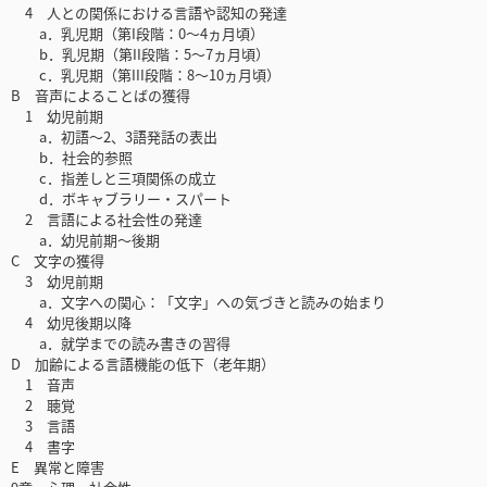
4 人との関係における言語や認知の発達
a．乳児期（第I段階：0～4ヵ月頃）
b．乳児期（第II段階：5～7ヵ月頃）
c．乳児期（第III段階：8～10ヵ月頃）
B 音声によることばの獲得
1 幼児前期
a．初語～2、3語発話の表出
b．社会的参照
c．指差しと三項関係の成立
d．ボキャブラリー・スパート
2 言語による社会性の発達
a．幼児前期～後期
C 文字の獲得
3 幼児前期
a．文字への関心：「文字」への気づきと読みの始まり
4 幼児後期以降
a．就学までの読み書きの習得
D 加齢による言語機能の低下（老年期）
1 音声
2 聴覚
3 言語
4 書字
E 異常と障害