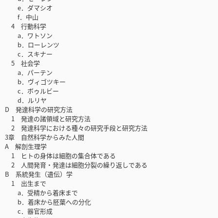
e．ダマシオ
f．中山
4 行動科学
a．ワトソン
b．ローレンツ
c．スキナー
5 社会学
a．パーテン
b．ヴィゴツキー
c．ボゥルビー
d．ルリヤ
D 発達科学の研究方法
1 発達の諸領域と研究方法
2 発達科学における種々の研究手段と研究方法
3章 自然科学からみた人間
A 解剖生理学
1 ヒトの身体は細胞の集合体である
2 人間発育・発達は細胞分裂の繰り返しである
B 系統発生（遺伝）学
1 出生まで
a．受精から着床まで
b．着床から胚葉への分化
c．器官形成