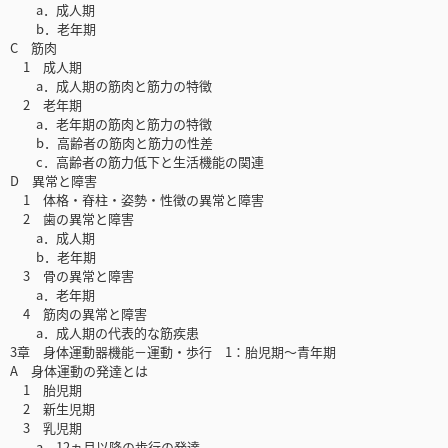
a．成人期
b．老年期
C 筋肉
1 成人期
a．成人期の筋肉と筋力の特徴
2 老年期
a．老年期の筋肉と筋力の特徴
b．高齢者の筋肉と筋力の性差
c．高齢者の筋力低下と生活機能の関連
D 異常と障害
1 体格・脊柱・姿勢・性徴の異常と障害
2 歯の異常と障害
a．成人期
b．老年期
3 骨の異常と障害
a．老年期
4 筋肉の異常と障害
a．成人期の代表的な筋疾患
3章 身体運動器機能－運動・歩行 1：胎児期～青年期
A 身体運動の発達とは
1 胎児期
2 新生児期
3 乳児期
a．12ヵ月以降の歩行の発達