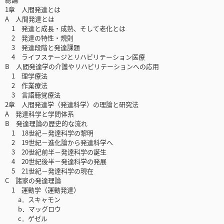
1章 人間発達とは
A 人間発達とは
1 発達と成長・成熟、そして老化とは
2 発達の特性・規則
3 発達段階と発達課題
4 ライフステージとリハビリテーション医療
B 人間発達学の介護やリハビリテーションへの応用
1 理学療法
2 作業療法
3 言語聴覚療法
2章 人間発達学（発達科学）の理論と研究法
A 発達科学と学問体系
B 発達理論の歴史的な流れ
1 18世紀－発達科学の黎明
2 19世紀－進化論から発達科学へ
3 20世紀前半－発達科学の誕生
4 20世紀後半－発達科学の発展
5 21世紀－発達科学の現在
C 諸家の発達理論
1 運動学（運動発達）
a．スキャモン
b．マッグロウ
c．ゲゼル