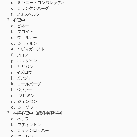
d．ミラニー・コンパレッティ
e．フランケンバーグ
f．フォスベルグ
2 心理学
a．ビネー
b．フロイト
c．ウェルナー
d．シュテルン
e．ハヴィガースト
f．ワロン
g．エリクソン
h．サリバン
i．マズロウ
j．ピアジェ
k．コールバーグ
l．バウァー
m．プロミン
n．ジェンセン
o．シーグラー
3 神経心理学（認知神経科学）
a．ヘッブ
b．ワディントン
c．フッテンロッハー
d．セーレン