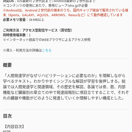
対応OS
iOS最新の２世代前まで / Android最新の２世代前まで
※コンテンツの使用にあたり、専用ビューアisho.jpが必要
※Androidは、Android２世代前の端末のうち、国内キャリア経由で販売されている端
末（Xperia、GALAXY、AQUOS、ARROWS、Nexusなど）にて動作確認しています
必要メモリ容量
34 MB以上
ご利用方法
アクセス型配信サービス（買切型）
同時使用端末数
1
※インターネット経由でのWEBブラウザによるアクセス参照
※導入・利用方法の詳細は
こちら
概要
「人間発達学がなぜリハビリテーションに必要なのか」を理解しながら
学べるテキスト。わかりやすくシンプルな解説が学習を後押しする。総
論では人間発達学と関連領域、その歴史を解説、各論では骨、筋、内部
機能など臓器別の章立ての中で発達段階別に項目立てすることで、それぞ
れの臓器や機能がどのように発達していくか理解しやすい構成とした。
目次
【内容目次】
総論