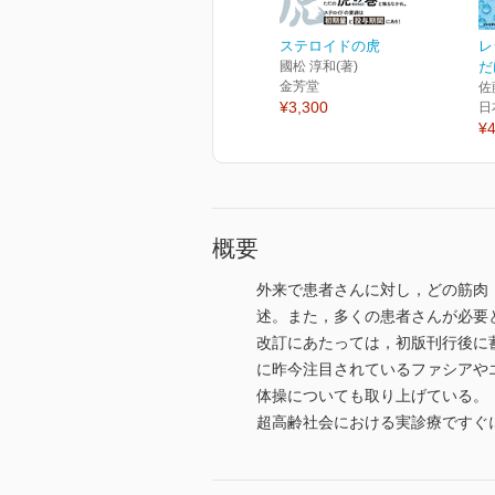
ステロイドの虎
レ
國松 淳和(著)
だ
金芳堂
佐
¥3,300
日
¥4
概要
外来で患者さんに対し，どの筋肉
述。また，多くの患者さんが必要
改訂にあたっては，初版刊行後に
に昨今注目されているファシアや
体操についても取り上げている。
超高齢社会における実診療ですぐ