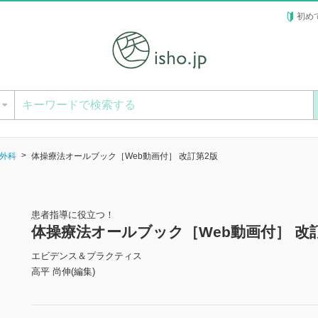
初め
ー
外科
体操療法オールブック［Web動画付］ 改訂第2版
患者指導に役立つ！
体操療法オールブック［Web動画付］ 改
エビデンス＆プラクティス
高平 尚伸(編集)