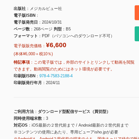
出版社
メジカルビュー社
電子版ISBN
電子版発売日
2024/10/31
ページ数
268ページ
判型
B5
フォーマット
PDF（パソコンへのダウンロード不可）
¥6,600
電子版販売価格：
(本体¥6,000＋税10％)
特記事項
この電子版では，外部のサイトとリンクして動画を閲覧
できます。動画閲覧のためにはネット環境が必要です。
印刷版ISBN
978-4-7583-2188-4
印刷版発行年月
2024/11
ご利用方法
ダウンロード型配信サービス（買切型）
同時使用端末数
3
対応OS
iOS最新の２世代前まで / Android最新の２世代前まで
※コンテンツの使用にあたり、専用ビューアisho.jpが必要
※Androidは、Android２世代前の端末のうち、国内キャリア経由で販