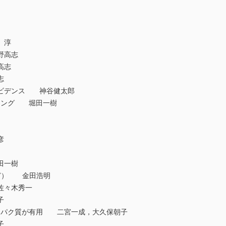
 淳
野高志
高志
志
エビデンス 神谷健太郎
ッチング 堀田一樹
彦
田一樹
ど） 金田浩明
佐々木秀一
子
タンパク質が有用 二宮一成，大久保朝子
子