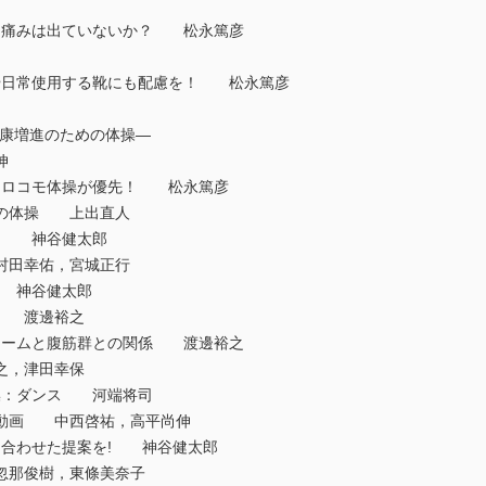
節に痛みは出ていないか？ 松永篤彦
上や日常使用する靴にも配慮を！ 松永篤彦
 健康増進のための体操—
伸
りもロコモ体操が優先！ 松永篤彦
めの体操 上出直人
は？ 神谷健太郎
村田幸佑，宮城正行
？ 神谷健太郎
グ 渡邊裕之
ドロームと腹筋群との関係 渡邊裕之
之，津田幸保
体操：ダンス 河端将司
操動画 中西啓祐，高平尚伸
に合わせた提案を! 神谷健太郎
忽那俊樹，東條美奈子