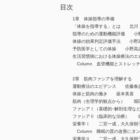
目次
1章 体操指導の準備
「体操を指導する」とは 北川
指導のための運動機能評価 小
体操の効果判定評価手法 小野
予防医学としての体操 小野高
生活習慣病における体操療法の
Column 血管機能とストレ
2章 筋肉ファシアを理解する
運動療法のエビデンス 佐藤春
体操と筋肉の働き 坂本美喜
筋肉（生理学的観点から） 堀
ファシアⅠ（基礎的−解剖生理な
ファシアⅡ（臨床的な治療） 
栄養学Ⅰ 二宮一成，大久保朝
Column 睡眠の質の改善に
栄養学Ⅱ 二宮一成，大久保朝