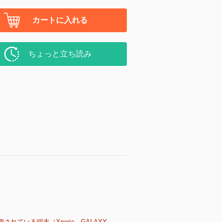
カートに入れる
ちょっと立ち読み
売されている端末（Xperia、GALAXY、