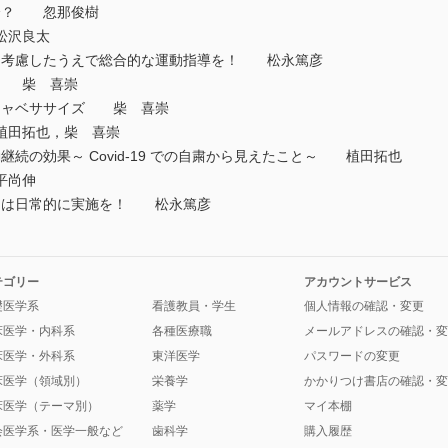
不全？ 忽那俊樹
松沢良太
クを考慮したうえで総合的な運動指導を！ 松永篤彦
操 柴 喜崇
のキャベササイズ 柴 喜崇
植田拓也，柴 喜崇
継続の効果～ Covid-19 での自粛から見えたこと～ 植田拓也
平尚伸
ックは日常的に実施を！ 松永篤彦
テゴリー
アカウントサービス
礎医学系
看護教員・学生
個人情報の確認・変更
床医学・内科系
各種医療職
メールアドレスの確認・変
床医学・外科系
東洋医学
パスワードの変更
床医学（領域別）
栄養学
かかりつけ書店の確認・変
床医学（テーマ別）
薬学
マイ本棚
会医学系・医学一般など
歯科学
購入履歴