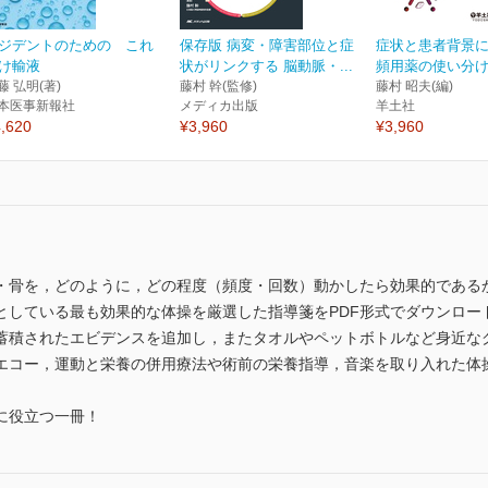
ジデントのための これ
保存版 病変・障害部位と症
症状と患者背景
け輸液
状がリンクする 脳動脈・...
頻用薬の使い分け
藤 弘明(著)
藤村 幹(監修)
藤村 昭夫(編)
本医事新報社
メディカ出版
羊土社
,620
¥3,960
¥3,960
・骨を，どのように，どの程度（頻度・回数）動かしたら効果的である
としている最も効果的な体操を厳選した指導箋をPDF形式でダウンロー
蓄積されたエビデンスを追加し，またタオルやペットボトルなど身近な
エコー，運動と栄養の併用療法や術前の栄養指導，音楽を取り入れた体
に役立つ一冊！