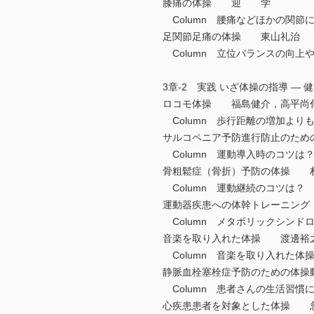
膝痛の体操 迎 学
Column 腰痛などほかの関
足関節足痛の体操 東山礼治
Column 立位バランスの向
3章-2 実践 いざ体操の指導 —
ロコモ体操 福島健介，高平尚
Column 歩行距離の増加よ
サルコペニア予防進行防止のた
Column 運動導入時のコツ
骨粗鬆症（骨折）予防の体操 
Column 運動継続のコツは
運動器疾患への体幹トレーニン
Column メタボリックシン
音楽を取り入れた体操 渡邊裕
Column 音楽を取り入れた
静脈血栓塞栓症予防のための体
Column 患者さんの生活習慣
心疾患患者を対象とした体操 