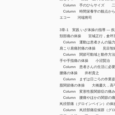
Column 手のひらサイズ 
Column 時間栄養学の観点
エコー 河端将司
3章-1 実践 いざ体操の指導 —
頚部痛の体操 宮城正行，倉坪
Column 運動は患者さんの
肩こり肩痛肘痛の体操 見目智
Column 関節可動域と動作
手や手指痛の体操 小沼賢治
Column 患者さんの生活に
腰痛の体操 井村貴之
Column まずは日ごろの作
股関節痛の体操 大橋慶久，高
Column 変形性股関節症の
Column 腰痛やほかの関節
鼡径部痛（グロインペイン）の
Column 鼡径部痛症候群（