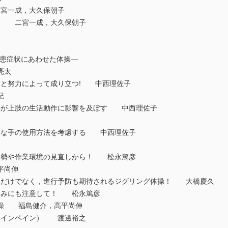
二宮一成，大久保朝子
から 二宮一成，大久保朝子
 疾患症状にあわせた体操—
亮太
協力と努力によって成り立つ! 中西理佐子
紀
方法が上肢の生活動作に影響を及ぼす 中西理佐子
必要な手の使用方法を考慮する 中西理佐子
業姿勢や作業環境の見直しから！ 松永篤彦
平尚伸
痛みだけでなく，進行予防も期待されるジグリング体操！ 大橋慶久
の痛みにも注意して！ 松永篤彦
体操 福島健介，高平尚伸
グロインペイン） 渡邊裕之