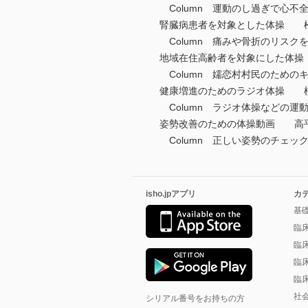
Column 運動のし過ぎで心
腎臓病患者を対象とした体操 
Column 痛みや骨折のリス
地域在住高齢者を対象にした体
Column 嬬恋村村民のため
健康増進のためのラジオ体操 
Column ラジオ体操などの運動
姿勢改善のための体操動画 高
Column 正しい姿勢のチェ
isho.jpアプリ
カ
基
臨
臨
臨
臨
社
シリアル番号をお持ちの方