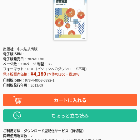
出版社
中央法規出版
電子版ISBN
電子版発売日
2024/11/01
ページ数
310ページ
判型
B5
フォーマット
PDF（パソコンへのダウンロード不可）
¥4,180
電子版販売価格：
(本体¥3,800＋税10％)
印刷版ISBN
978-4-8058-3892-1
印刷版発行年月
2013/09
カートに入れる
ちょっと立ち読み
ご利用方法
ダウンロード型配信サービス（買切型）
同時使用端末数
2