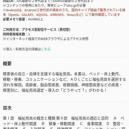
対応OS
iOS最新の２世代前まで / Android最新の２世代前まで
※コンテンツの使用にあたり、専用ビューアisho.jpが必要
※Androidは、Android２世代前の端末のうち、国内キャリア経由で販売されている端
末（Xperia、GALAXY、AQUOS、ARROWS、Nexusなど）にて動作確認しています
必要メモリ容量
94 MB以上
ご利用方法
アクセス型配信サービス（買切型）
同時使用端末数
1
※インターネット経由でのWEBブラウザによるアクセス参照
※導入・利用方法の詳細は
こちら
概要
障害者の自立・自律を支援する福祉用具。本書は、ベッド・床上動作、
移動・移乗、コミュニケーションなど、ＡＤＬごとに福祉用具を選択する
流れを解説。高齢者、脳血管疾患、脊髄損傷、神経筋疾患などの疾患・
障害別に、福祉用具選定・導入の「どうやって？」がわかる！
目次
第Ⅰ部 福祉用具の概念と種類 第Ⅱ部 福祉用具の適応と目的 Ａ ベ
ッド・床上動作関連 Ｂ 移乗・移動関連 Ｃ 食事関連 D 整容・
更衣関連 Ｅ 入浴関連 Ｆ 排泄関連 Ｇ コミュニケーション・環