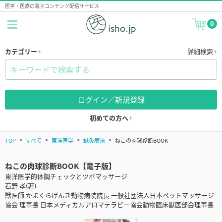
医学・医療の電子コンテンツ配信サービス
0
カテゴリー
詳細検索
ログイン／新規登録
初めての方へ
TOP
すべて
東洋医学
鍼灸療法
ねこの肉球診断BOOK
ねこの肉球診断BOOK【電子版】
東洋医学的体調チェックとツボマッサージ
石野 孝(著)
獣医師 かまくらげんき動物病院院長 一般社団法人日本ペットマッサージ
協会 理事長 日本メディカルアロマテラピー協会動物臨床獣医部会理事長