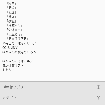
・「瘀血」
・「気滞」
・「陰虚」
・「陽虚」
・「痰湿」
・「津液不足」
・「気滞血瘀」
・「気血陽虚」
・「気血津液不足」
※毎日の肉球マッサージ
COLUMN③
猫ちゃんの被毛のひみつ
猫ちゃんの肉球カルテ
肉球体質リスト
おわりに
isho.jpアプリ
カテゴリー