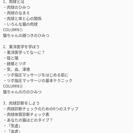
1．肉球とは
・肉球のひみつ
・肉球のなまえ
・肉球と体と心の関係
・いろんな猫の肉球
COLUMN①
猫ちゃんの顔つきのひみつ
2．東洋医学を学ぼう
・東洋医学ってな～に？
・陰と陽
・経絡とツボ
・気、血、津液
・ツボ指圧マッサージをはじめる前に
・ツボ指圧マッサージの基本テクニック
COLUMN②
猫ちゃんの爪のひみつ
3．肉球診断をしよう
・肉球診断チェックのための6つのステップ
・肉球体質診断チェック表
・あなたの猫はどのタイプ？
・「気虚」
・「血虚」