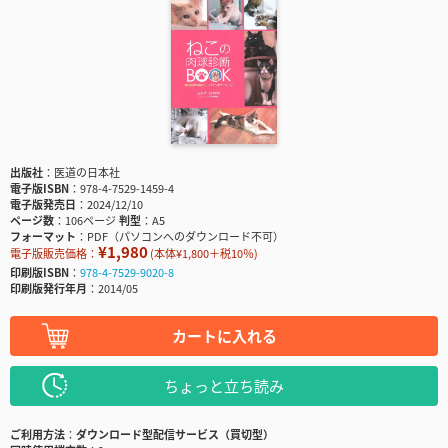
出版社
医道の日本社
電子版ISBN
978-4-7529-1459-4
電子版発売日
2024/12/10
ページ数
106ページ
判型
A5
フォーマット
PDF（パソコンへのダウンロード不可）
¥1,980
電子版販売価格：
(本体¥1,800＋税10％)
印刷版ISBN
978-4-7529-9020-8
印刷版発行年月
2014/05
カートに入れる
ちょっと立ち読み
ご利用方法
ダウンロード型配信サービス（買切型）