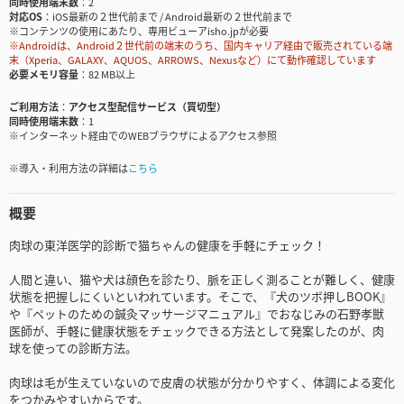
同時使用端末数
2
対応OS
iOS最新の２世代前まで / Android最新の２世代前まで
※コンテンツの使用にあたり、専用ビューアisho.jpが必要
※Androidは、Android２世代前の端末のうち、国内キャリア経由で販売されている端
末（Xperia、GALAXY、AQUOS、ARROWS、Nexusなど）にて動作確認しています
必要メモリ容量
82 MB以上
ご利用方法
アクセス型配信サービス（買切型）
同時使用端末数
1
※インターネット経由でのWEBブラウザによるアクセス参照
※導入・利用方法の詳細は
こちら
概要
肉球の東洋医学的診断で猫ちゃんの健康を手軽にチェック！
人間と違い、猫や犬は顔色を診たり、脈を正しく測ることが難しく、健康
状態を把握しにくいといわれています。そこで、『犬のツボ押しBOOK』
や『ペットのための鍼灸マッサージマニュアル』でおなじみの石野孝獣
医師が、手軽に健康状態をチェックできる方法として発案したのが、肉
球を使っての診断方法。
肉球は毛が生えていないので皮膚の状態が分かりやすく、体調による変化
をつかみやすいからです。