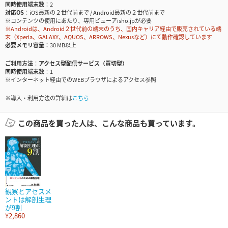
同時使用端末数
2
対応OS
iOS最新の２世代前まで / Android最新の２世代前まで
※コンテンツの使用にあたり、専用ビューアisho.jpが必要
※Androidは、Android２世代前の端末のうち、国内キャリア経由で販売されている端
末（Xperia、GALAXY、AQUOS、ARROWS、Nexusなど）にて動作確認しています
必要メモリ容量
30 MB以上
ご利用方法
アクセス型配信サービス（買切型）
同時使用端末数
1
※インターネット経由でのWEBブラウザによるアクセス参照
※導入・利用方法の詳細は
こちら
この商品を買った人は、こんな商品も買っています。
観察とアセスメ
ントは解剖生理
が9割
¥2,860