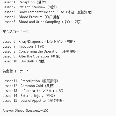
Lesson1 Reception（受付）
Lesson2 Patient Interview（問診）
Lesson3 Body Temperature and Pulse（体温・脈拍測定）
Lesson4 Blood Pressure（血圧測定）
Lesson5 Blood and Urine Sampling（採血・採尿）
英会話コーナー1
Lesson6 X-ray/Diagnosis（レントゲン・診断）
Lesson7 Injection（注射）
Lesson8 Concerning the Operation（手術説明）
Lesson9 After the Operation（術後）
Lesson10 Dry Bath（清拭）
英会話コーナー2
Lesson11 Prescription（服薬指導）
Lesson12 Common Cold（風邪）
Lesson13 Influenza（インフルエンザ）
Lesson14 External Injury（外傷）
Lesson15 Loss of Appetite（食欲不振）
Answer Sheet（Lesson1～15）