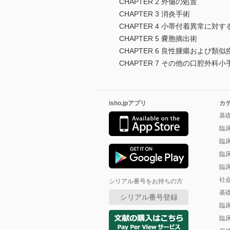
CHAPTER 2 外傷の処置
CHAPTER 3 消炎手術
CHAPTER 4 小帯付着異常に対す
CHAPTER 5 嚢胞摘出術
CHAPTER 6 良性腫瘍および類
CHAPTER 7 その他の口腔外科小
isho.jpアプリ
カ
基
臨
臨
臨
臨
社
シリアル番号をお持ちの方
基
シリアル番号登録
臨
臨