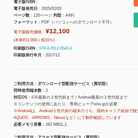
電子版ISBN
電子版発売日
2025/02/03
ページ数
120ページ
判型
A4判
フォーマット
PDF（パソコンへのダウンロード不可）
¥12,100
電子版販売価格：
(本体¥11,000＋税10％)
印刷版ISBN
978-4-7812-0541-0
印刷版発行年月
2017/12
ご利用方法
ダウンロード型配信サービス（買切型）
同時使用端末数
2
対応OS
iOS最新の２世代前まで / Android最新の２世代前まで
※コンテンツの使用にあたり、専用ビューアisho.jpが必要
※Androidは、Android２世代前の端末のうち、国内キャリア経由で販
AQUOS、ARROWS、Nexusなど）にて動作確認しています
必要メモリ容量
282 MB以上
ご利用方法
アクセス型配信サービス（買切型）