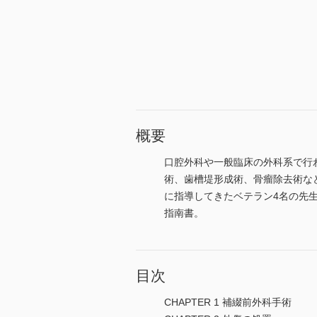
概要
口腔外科や一般臨床の外科系で行
術、歯槽堤形成術、骨瘤除去術な
に指導してきたベテラン4名の先
指南書。
目次
CHAPTER 1 補綴前外科手術