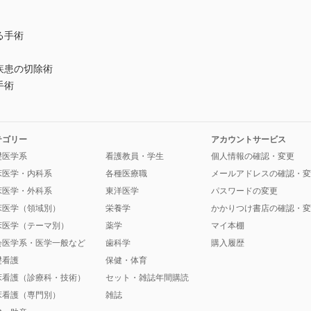
る手術
似疾患の切除術
手術
テゴリー
アカウントサービス
礎医学系
看護教員・学生
個人情報の確認・変更
床医学・内科系
各種医療職
メールアドレスの確認・変
床医学・外科系
東洋医学
パスワードの変更
床医学（領域別）
栄養学
かかりつけ書店の確認・変
床医学（テーマ別）
薬学
マイ本棚
会医学系・医学一般など
歯科学
購入履歴
礎看護
保健・体育
床看護（診療科・技術）
セット・雑誌年間購読
床看護（専門別）
雑誌