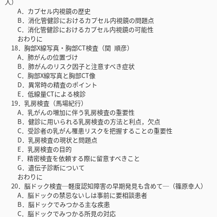
人）
A．カプセル内視鏡の歴史
B．消化管健診におけるカプセル内視鏡の問題点
C．消化管健診におけるカプセル内視鏡の可能性
おわりに
18．胸部X線写真・胸部CT検査（関 順彦）
A．肺がんの位置づけ
B．肺がんのリスク因子と注意すべき症状
C．胸部X線写真と胸部CT像
D．異常時の精査のポイント
E．低線量CTによる検診
19．乳房検査（馬場紀行）
A．乳がんの増加に伴う乳房検査の重要性
B．健診に用いられる乳房検査の方法と利点，欠点
C．受診者の乳がん罹患リスクを把握することの重要性
D．乳房検査の現状と問題点
E．乳房検査の目的
F．精密検査を依頼する際に留意すべきこと
G．遺伝子診断について
おわりに
20．脳ドック検査─軽度認知障害の早期発見も含めて─（篠原幸人）
A．脳ドックの禁忌ないしは事前に要相談患者
B．脳ドックでみつかる主な疾患
C．脳ドックでみつかる所見の対応