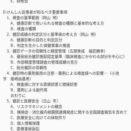
E．研修会
D けんしん従事者が知るべき重要事項
1．検査の基準範囲（岡山 明）
A．健康診断で用いられる検査の種類と基本的な考え方
B．検査の種類
2．健診成績の判定区分と基準値の考え方（岡山 明）
A．健康診断の目的と判定区分
B．判定を生かした保健事業の推進
3．健診データの信頼性と精度管理（五関善成 福武勝幸）
A．優良総合健診施設認定基準（臨床検査にかかわる部分を中心に）
B．外部精度管理調査の管理成績の見方
C．総合健診の信頼性
4．健診時の薬剤服用の注意―薬剤による検査値への影響―（小池
亨 尾崎由基男）
A．検査値に対する直接妨害と間接妨害
B．薬剤による副作用
おわりに
5．健診と医療安全（日山 亨）
A．リスクマネジメントの概念
B．偶発症─消化器内視鏡関連偶発症に関する全国調査報告を含めて
C．医療安全に向けての体制作り
D．個人情報保護
E．医療事故訴訟