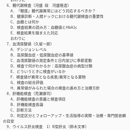
6．糖代謝検査（河盛 段 河盛隆造）
A．「軽度」糖代謝異常にはどう対応するべきか？
B．健康診断・人間ドックにおける糖代謝検査の重要性
C．血糖とは何か
D．検査結果の読み方：血糖値とHbA1c
E．検査結果を踏まえた対応
おわりに
7．血清尿酸値（久留一郎）
A．デシジョンレベル
B．高尿酸血症・低尿酸血症の基準値
C．血清尿酸値の測定条件と日内並びに季節変動
D．検査で何がわかるか：高尿酸血症の病型分類
E．どういうときに検査がいるか
F．検査値が異常となる疾患/異常となる薬物
G．検査の総合評価
H．異常値がみられた場合の検査の進め方と治療方針
8．肝機能検査（荒瀬康司）
A．肝機能検査の意義と検査項目
B．肝機能検査各論
C．診断方法
D．判定区分とフォローアップ・生活指導の実際・治療・専門医依頼
の目安
9．ウイルス肝炎検査 1）B型肝炎（鈴木文孝）