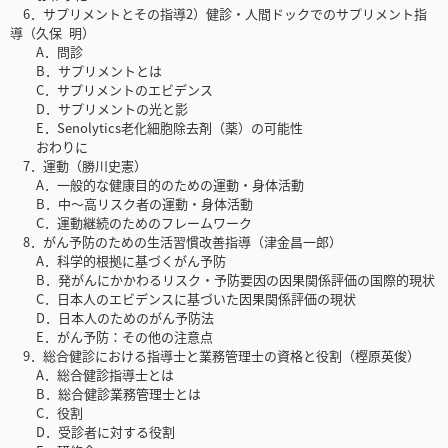
6．サプリメントとその指導2）健診・人間ドックでのサプリメント指
導（久保 明）
A．問診
B．サプリメントとは
C．サプリメントのエビデンス
D．サプリメントの光と影
E．Senolytics老化細胞除去剤（薬）の可能性
おわりに
7．運動（勝川史憲）
A．一般的な健康目的のための運動・身体活動
B．中～高リスク者の運動・身体活動
C．運動継続のためのフレームワーク
8．がん予防のための生活習慣改善指導（津金昌一郎）
A．科学的根拠に基づくがん予防
B．発がんにかかわるリスク・予防要因の因果関係評価の国際的現状
C．日本人のエビデンスに基づいた因果関係評価の現状
D．日本人のためのがん予防法
E．がん予防：その他の注意点
9．総合健診における指導士と業務管理士の資格と役割（樫原英俊）
A．総合健診指導士とは
B．総合健診業務管理士とは
C．役割
D．受診者に対する役割