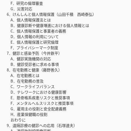
F．研究の倫理審査
G．災害対応
6．けんしんと個人情報保護（山田千積 西崎泰弘）
A．個人情報保護法とは
B．健康診断や健康増進における個人情報とは
C．個人情報保護と事業者の義務
D．個人情報の利用について
E．個人情報保護と研究倫理
F．プライバシーマーク制度
7．健診と感染予防（今井鉄平）
A．健診実施機関の対応
B．健診受診者に求める事項
8．在宅勤務と健康（藤野善久）
A．在宅勤務とは
B．在宅勤務の普及
C．ワークライフバランス
D．テレワークにおける健康影響
E．筋骨格系疾患リスクと推奨事項
F．メンタルヘルスリスクと推奨事項
G．雇用主の役割と安全配慮義務
H．産業保健職の役割
おわりに
9．遠隔診療の健診への応用（石塚達夫）
A．遠隔放射線画像診断