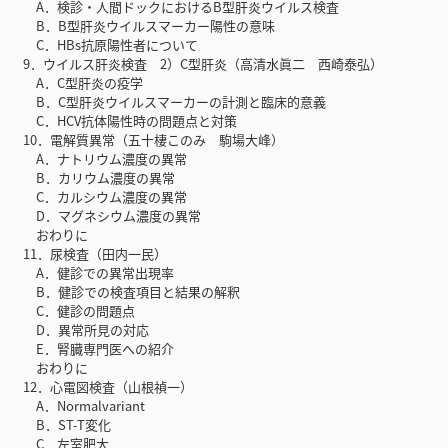
A．検診・人間ドックにおけるB型肝炎ウイルス検査
B．B型肝炎ウイルスマーカー陽性の意味
C．HBs抗原陽性者について
9．ウイルス肝炎検査 2）C型肝炎（高清水眞二 西崎泰弘）
A．C型肝炎の疫学
B．C型肝炎ウイルスマーカーの計測と臨床的意義
C．HCV抗体陽性時の問題点と対策
10．電解質異常（五十棲このみ 駒場大峰）
A．ナトリウム濃度の異常
B．カリウム濃度の異常
C．カルシウム濃度の異常
D．マグネシウム濃度の異常
おわりに
11．尿検査（田内一民）
A．健診での異常出現率
B．健診での検査項目と結果の解釈
C．健診の問題点
D．異常所見の対応
E．腎臓専門医への紹介
おわりに
12．心電図検査（山根禎一）
A．Normalvariant
B．ST-T変化
C．左室肥大