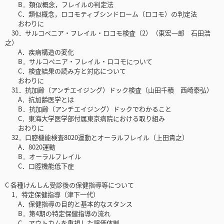
B．類似概念，フレイルの判定法
C．類似概念，ロコモティブシンドローム（ロコモ）の判定法
おわりに
30．サルコペニア・フレイル・ロコモ検査（2）（東宏一郎 石田浩
之）
A．疾病構造の変化
B．サルコペニア・フレイル・ロコモについて
C．検査結果の読み方と対応について
おわりに
31．抗加齢（アンチエイジング）ドック検査（山田千積 西崎泰弘）
A．抗加齢医学とは
B．抗加齢（アンチエイジング）ドックでわかること
C．東海大学医学部付属東京病院における取り組み
おわりに
32．口腔機能検査8020運動とオーラルフレイル（上田貴之）
A．8020運動
B．オーラルフレイル
C．口腔機能低下症
C 各種けんしん受診後の保健指導等について
1．特定保健指導（津下一代）
A．保健指導の目的と基本的なスタンス
B．第4期の特定保健指導の流れ
C．アウトカムを重視した評価体制