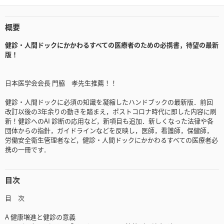
概要
健診・人間ドックにかかわるすべての医療者のための必携書，待望の最新
版！
日本医学会会長 門脇 孝先生推薦！！
健診・人間ドックに必須の知識を凝縮したハンドブックの最新版．前回
改訂以後の3年余りの動きを踏まえ，ポストコロナ時代に即した内容に刷
新！健診へのAI 診断の応用など，新項目も追加．新しくなった法律や各
団体からの指針，ガイドラインなどを反映し，医師，看護師，保健師，
労働安全衛生管理者など，健診・人間ドックにかかわるすべての医療者必
携の一冊です．
目次
目 次
A 健康増進と健診の意義