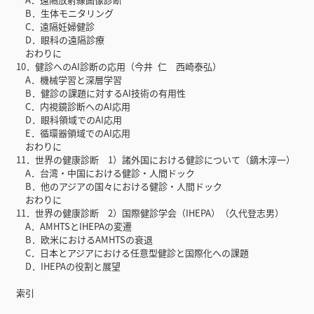
B．生体モニタリング
C．遠隔妊婦健診
D．眼科の遠隔診療
おわりに
10．健診へのAI診断の応用（今井 仁 西崎泰弘）
A．機械学習と深層学習
B．健診の課題に対するAI技術の有用性
C．内視鏡診断へのAI応用
D．眼科領域でのAI応用
E．循環器領域でのAI応用
おわりに
11．世界の健康診断 1）諸外国における健診について（鏑木淳一）
A．台湾・中国における健診・人間ドック
B．他のアジアの国々における健診・人間ドック
おわりに
11．世界の健康診断 2）国際健診学会（IHEPA）（久代登志男）
A．AMHTSとIHEPAの変遷
B．欧米におけるAMHTSの衰退
C．日本とアジアにおける任意型健診と国際化への課題
D．IHEPAの役割と展望
索引