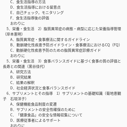
C．食生活指導の方法
D．食生活指導における留意点
E．自己チェック，モニタリング
F．食生活指導後の評価
おわりに
5．栄養・食生活 2）脂質異常症の病態・病型に応じた栄養指導管理
（岸本憲明）
A．脂質異常症・食事療法に関するガイドライン
B．動脈硬化性疾患予防ガイドライン・食事療法におけるCQ（FQ）
C．動脈硬化性疾患予防のための脂質異常症診療ガイド
おわりに
5．栄養・食生活 3）食事バランスガイドに基づく食事の質の評価と
長寿との関連（黒谷佳代）
A．研究方法
B．研究結果
C．結果の解釈
D．社会経済状況と食事バランスガイド
6．サプリメントとその指導 1）サプリメントの基礎知識（菊地恵観
子 石垣洋子）
A．保健機能食品制度の変遷
B．サプリメントの安全性確保のために
C．「健康食品」の安全な情報収集について
D．医療従事者によるサポート
おわりに