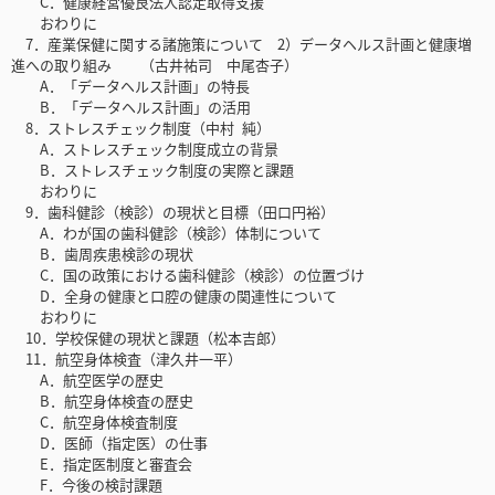
C．健康経営優良法人認定取得支援
おわりに
7．産業保健に関する諸施策について 2）データヘルス計画と健康増
進への取り組み （古井祐司 中尾杏子）
A．「データヘルス計画」の特長
B．「データヘルス計画」の活用
8．ストレスチェック制度（中村 純）
A．ストレスチェック制度成立の背景
B．ストレスチェック制度の実際と課題
おわりに
9．歯科健診（検診）の現状と目標（田口円裕）
A．わが国の歯科健診（検診）体制について
B．歯周疾患検診の現状
C．国の政策における歯科健診（検診）の位置づけ
D．全身の健康と口腔の健康の関連性について
おわりに
10．学校保健の現状と課題（松本吉郎）
11．航空身体検査（津久井一平）
A．航空医学の歴史
B．航空身体検査の歴史
C．航空身体検査制度
D．医師（指定医）の仕事
E．指定医制度と審査会
F．今後の検討課題