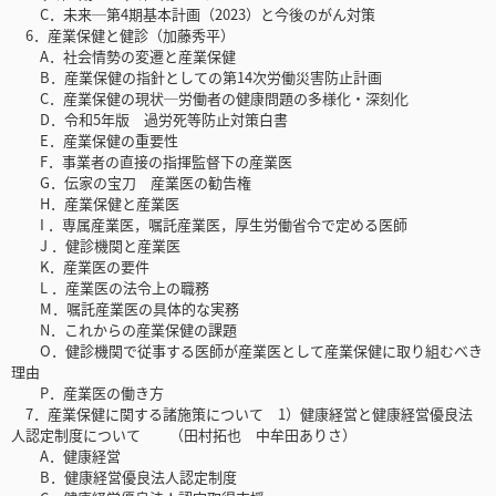
C．未来─第4期基本計画（2023）と今後のがん対策
6．産業保健と健診（加藤秀平）
A．社会情勢の変遷と産業保健
B．産業保健の指針としての第14次労働災害防止計画
C．産業保健の現状─労働者の健康問題の多様化・深刻化
D．令和5年版 過労死等防止対策白書
E．産業保健の重要性
F．事業者の直接の指揮監督下の産業医
G．伝家の宝刀 産業医の勧告権
H．産業保健と産業医
I ．専属産業医，嘱託産業医，厚生労働省令で定める医師
J ．健診機関と産業医
K．産業医の要件
L ．産業医の法令上の職務
M．嘱託産業医の具体的な実務
N．これからの産業保健の課題
O．健診機関で従事する医師が産業医として産業保健に取り組むべき
理由
P．産業医の働き方
7．産業保健に関する諸施策について 1）健康経営と健康経営優良法
人認定制度について （田村拓也 中牟田ありさ）
A．健康経営
B．健康経営優良法人認定制度