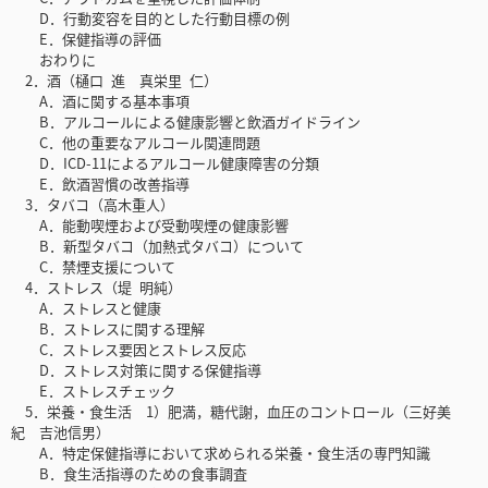
D．行動変容を目的とした行動目標の例
E．保健指導の評価
おわりに
2．酒（樋口 進 真栄里 仁）
A．酒に関する基本事項
B．アルコールによる健康影響と飲酒ガイドライン
C．他の重要なアルコール関連問題
D．ICD-11によるアルコール健康障害の分類
E．飲酒習慣の改善指導
3．タバコ（高木重人）
A．能動喫煙および受動喫煙の健康影響
B．新型タバコ（加熱式タバコ）について
C．禁煙支援について
4．ストレス（堤 明純）
A．ストレスと健康
B．ストレスに関する理解
C．ストレス要因とストレス反応
D．ストレス対策に関する保健指導
E．ストレスチェック
5．栄養・食生活 1）肥満，糖代謝，血圧のコントロール（三好美
紀 吉池信男）
A．特定保健指導において求められる栄養・食生活の専門知識
B．食生活指導のための食事調査