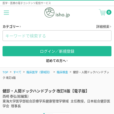
医学・医療の電子コンテンツ配信サービス
0
カテゴリー
詳細検索
ログイン／新規登録
初めての方へ
TOP
すべて
臨床医学（領域別）
臨床検査
健診・人間ドックハンドブッ
ク 改訂8版
健診・人間ドックハンドブック 改訂8版【電子版】
西崎 泰弘(総編集)
東海大学医学部総合診療学系健康管理学領域 主任教授，日本総合健診医
学会 理事長