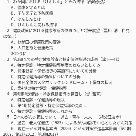
1．わが国における「けんしん」とその法律（西崎泰弘）
A．健康を守るとは
B．予防医学と予防医療
C．けんしんとは
D．けんしんに関わる法律
2．健康政策における健康診断の位置づけと将来展望（黒川 清 自見
はなこ）
A．わが国の健康政策の変遷
B．人口動態と健康政策
おわりに
3．第3期までの特定健康診査と特定保健指導の成果（津下一代）
A．特定健診・特定保健指導制度のねらいとしくみ
B．特定健診・保健指導の実施率についての分析
C．特定保健指導の効果についての分析
D．国民全体のメタボリックシンドローム・予備群の状況
E．第4期の特定健診・保健指導
4．第4期特定健診・特定保健指導の見直し（堤 雅宣）
A．特定健診・保健指導の現状
B．第4期特定健診・特定保健指導の見直し
C．特定健診・保健指導のこれから
5．日本のがん対策について─過去・現在・未来─（祖父江友孝）
A．過去─老人保健法（1983）によるがん検診を中心としたがん対策
B．現在─がん対策基本法（2006）とがん対策推進基本計画（第1期
2007，第2期2012，第3期2017）