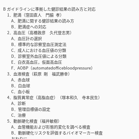
B ガイドラインに準拠した健診結果の読み方と対応
1．肥満（窪田直人 門脇 孝）
A．肥満に関する健診結果の読み方
B．肥満症への対応
2．高血圧（高橋敦彦 久代登志男）
A．血圧計の選択
B．標準的な診察室血圧測定法
C．成人における血圧値の分類
D．診察室外血圧値による分類
E．白衣高血圧，仮面高血圧
F．AOBP（automatedofficebloodpressure）
3．血液検査（萩原 剛 福武勝幸）
A．赤血球
B．白血球
C．血小板
4．脂質異常症（高脂血症）（塚本和久 寺本民生）
A．診断
B．管理目標値の設定
C．治療
5．動脈硬化検査（福井敏樹）
A．血管機能および形態的変化を調べる検査
B．動脈硬化リスクを評価するバイオマーカー検査
おわりに