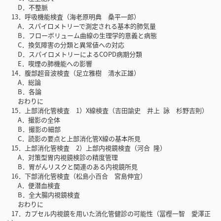
D．不整脈
13．呼吸機能検査（海老原明典 桑平一郎）
A．スパイロメトリーで測定される基本的肺気量
B．フローボリューム曲線の生理学的意義と病態
C．換気障害の分類と異常値への対応
D．スパイロメトリーによるCOPD病期分類
E．喫煙の肺機能への影響
14．腹部超音波検査（足立雅樹 清水正雄）
A．総論
B．各論
おわりに
15．上部消化管検査 1）X線検査（吉田諭史 井上 詠 杉野吉則）
A．撮影の全体
B．撮影の細部
C．読影の要点と上部消化管X線の基本所見
15．上部消化管検査 2）上部内視鏡検査（河合 隆）
A．対策型胃内視鏡検診の精度管理
B．胃がんリスクと関連のある内視鏡所見
16．下部消化管検査（松島小百合 宮島伸宜）
A．便潜血検査
B．全大腸内視鏡検査
おわりに
17．カプセル内視鏡を用いた消化管健診の可能性（冨樫一智 愛澤正