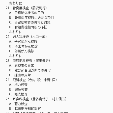
おわりに
21．骨密度検査（萎沢利行）
A．骨粗鬆症検診の目的
B．骨粗鬆症検診に必要な項目
C．骨密度検査の異常と対策
D．骨粗鬆症性骨折の予防
おわりに
22．婦人科検査（木口一成）
A．子宮頸がん検診
B．子宮体がん検診
C．卵巣がん検診
おわりに
23．泌尿器科検査（家田健史）
A．尿検査の異常
B．腹部超音波診断での異常
C．採血の異常
24．眼科検査（寺内 稜 中野 匡）
A．視力検査
B．眼圧検査
C．眼底検査
25．耳鼻科検査（蒲谷嘉代子 村上信五）
A．聴力検査
B．耳鼻咽喉科的診察