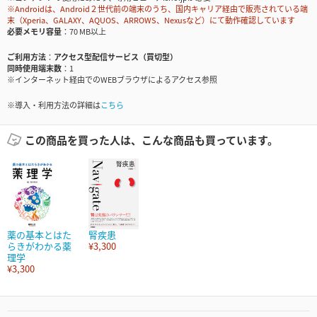
※Androidは、Android２世代前の端末のうち、国内キャリア経由で販売されている端
末（Xperia、GALAXY、AQUOS、ARROWS、Nexusなど）にて動作確認しています
必要メモリ容量
70 MB以上
ご利用方法
アクセス型配信サービス（買切型）
同時使用端末数
1
※インターネット経由でのWEBブラウザによるアクセス参照
※導入・利用方法の詳細は
こちら
この商品を買った人は、こんな商品も買っています。
薬の基本とはた
腎疾患
らきがわかる薬
¥3,300
理学
¥3,300