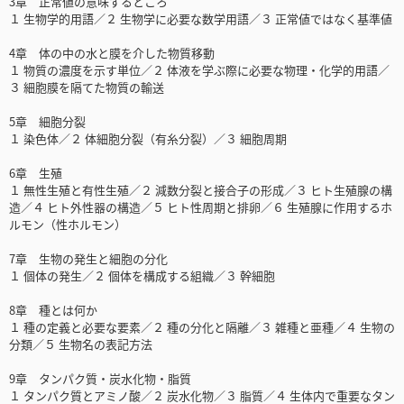
3章 正常値の意味するところ
１ 生物学的用語／２ 生物学に必要な数学用語／３ 正常値ではなく基準値
4章 体の中の水と膜を介した物質移動
１ 物質の濃度を示す単位／２ 体液を学ぶ際に必要な物理・化学的用語／
３ 細胞膜を隔てた物質の輸送
5章 細胞分裂
１ 染色体／２ 体細胞分裂（有糸分裂）／３ 細胞周期
6章 生殖
１ 無性生殖と有性生殖／２ 減数分裂と接合子の形成／３ ヒト生殖腺の構
造／４ ヒト外性器の構造／５ ヒト性周期と排卵／６ 生殖腺に作用するホ
ルモン（性ホルモン）
7章 生物の発生と細胞の分化
１ 個体の発生／２ 個体を構成する組織／３ 幹細胞
8章 種とは何か
１ 種の定義と必要な要素／２ 種の分化と隔離／３ 雑種と亜種／４ 生物の
分類／５ 生物名の表記方法
9章 タンパク質・炭水化物・脂質
１ タンパク質とアミノ酸／２ 炭水化物／３ 脂質／４ 生体内で重要なタン