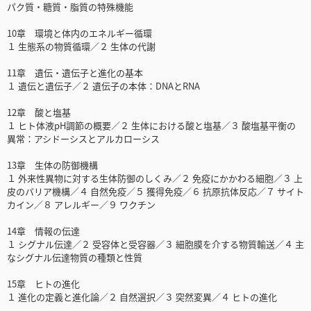
パク質・糖質・脂質の特殊機能
10章 環境と体内のエネルギー循環
１ 生態系の物質循環／２ 生体の代謝
11章 遺伝・遺伝子と進化の基本
１ 遺伝と遺伝子／２ 遺伝子の本体：DNAとRNA
12章 酸と塩基
１ ヒト体液pH調節の概要／２ 生体における酸と塩基／３ 酸塩基平衡の
異常：アシドーシスとアルカローシス
13章 生体の防御機構
１ 外来性異物に対する生体防御のしくみ／２ 免疫にかかわる細胞／３ 上
皮のバリア機構／４ 自然免疫／５ 獲得免疫／６ 抗原抗体反応／７ サイト
カイン／８ アレルギー／９ ワクチン
14章 情報の伝達
１ シグナル伝達／２ 受容体と受容器／３ 細胞膜を介する物質輸送／４ 主
なシグナル伝達物質の種類と性質
15章 ヒトの進化
１ 進化の定義と進化論／２ 自然選択／３ 突然変異／４ ヒトの進化