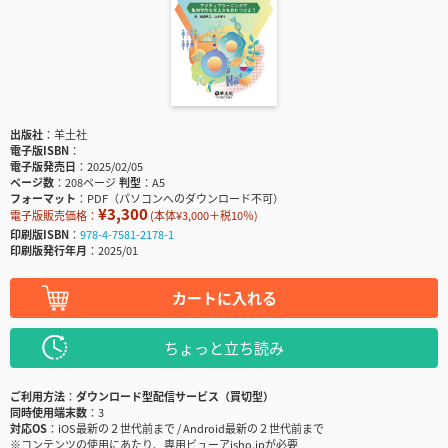
出版社
羊土社
電子版ISBN
電子版発売日
2025/02/05
ページ数
208ページ
判型
A5
フォーマット
PDF（パソコンへのダウンロード不可）
¥3,300
電子版販売価格：
(本体¥3,000＋税10％)
印刷版ISBN
978-4-7581-2178-1
印刷版発行年月
2025/01
カートに入れる
ちょっと立ち読み
ご利用方法
ダウンロード型配信サービス（買切型）
同時使用端末数
3
対応OS
iOS最新の２世代前まで / Android最新の２世代前まで
※コンテンツの使用にあたり、専用ビューアisho.jpが必要