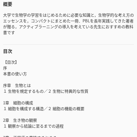
概要
大学で生物学の学習をはじめるために必要な知識と，生物学的な考え方の
エッセンスを，コンパクトにまとめた一冊．PBLを長年実践してきた著者
が贈る，アクティブラーニングの導入を考えている先生におすすめの教科
書です
目次
【目次】
序
本書の使い方
序章 生物とは
１ 生物を規定するもの／２ 生物に特異的な性質
1章 細胞の構成
１ 細胞を構成する構造／２ 細胞の機能の概要
2章 生き物の観察
１ 観察から結論に至るまでの過程