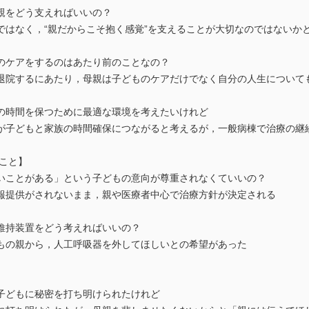
親をどう支えればいいの？
ではなく，“親だからこそ抱く感覚”を支えることが大切なのではないか
のケアをするのはあたり前のことなの？
退院するにあたり，母親は子どものケアだけでなく自分の人生について
の時間を保つために最適な環境を考えたいけれど
が子どもと家族の時間確保につながると考えるが，一般病棟で治療の継
こと】
いことがある」という子どもの意向が尊重されなくていいの？
報提供がされないまま，親や医療者中心で治療方針が決定される
維持装置をどう考えればいいの？
もの親から，人工呼吸器を外してほしいとの希望があった
子どもに秘密を打ち明けられたけれど