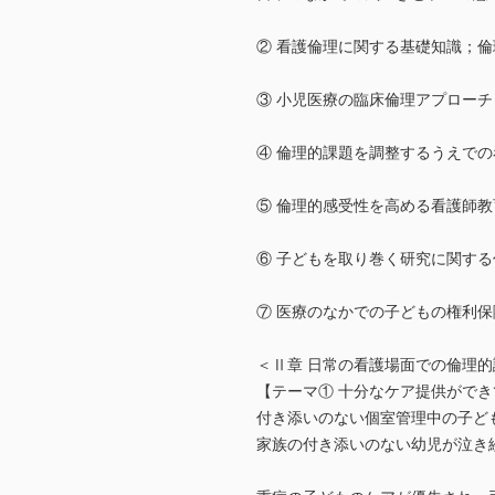
② 看護倫理に関する基礎知識；
③ 小児医療の臨床倫理アプロー
④ 倫理的課題を調整するうえで
⑤ 倫理的感受性を高める看護師教
⑥ 子どもを取り巻く研究に関する
⑦ 医療のなかでの子どもの権利
＜Ⅱ章 日常の看護場面での倫理的
【テーマ① 十分なケア提供がで
付き添いのない個室管理中の子ど
家族の付き添いのない幼児が泣き