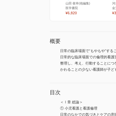
山田 俊幸(他編集)
河
医学書院
金
¥6,820
¥3
概要
日常の臨床場面で“もやもや”す
日常的な臨床場面での倫理的看護
整理し、考え、行動することにつ
かわることの少ない看護師が子ど
目次
＜Ⅰ章 総論＞
① 小児看護と看護倫理
日常のなかでの気づきとケアの意