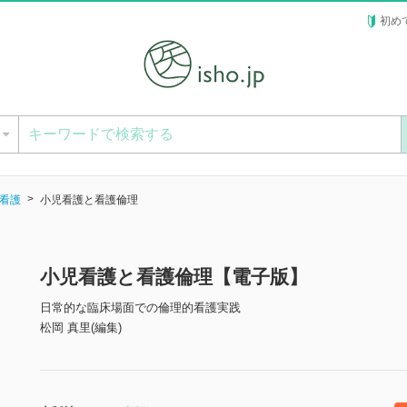
初め
ー
看護
小児看護と看護倫理
小児看護と看護倫理【電子版】
日常的な臨床場面での倫理的看護実践
松岡 真里(編集)