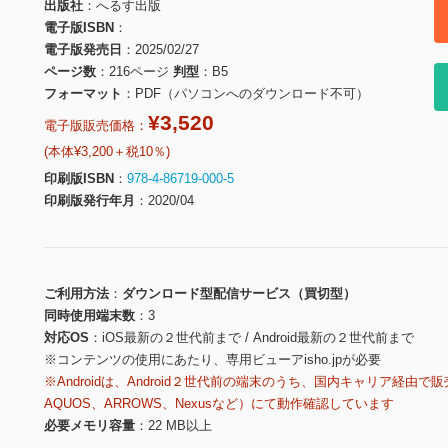
出版社
へるす出版
電子版ISBN
電子版発売日
2025/02/27
ページ数
216ページ
判型
B5
フォーマット
PDF（パソコンへのダウンロード不可）
¥3,520
電子版販売価格：
(本体¥3,200＋税10％)
印刷版ISBN
978-4-86719-000-5
印刷版発行年月
2020/04
ご利用方法
ダウンロード型配信サービス（買切型）
同時使用端末数
3
対応OS
iOS最新の２世代前まで / Android最新の２世代前まで
※コンテンツの使用にあたり、専用ビューアisho.jpが必要
※Androidは、Android２世代前の端末のうち、国内キャリア経由で販
AQUOS、ARROWS、Nexusなど）にて動作確認しています
必要メモリ容量
22 MB以上