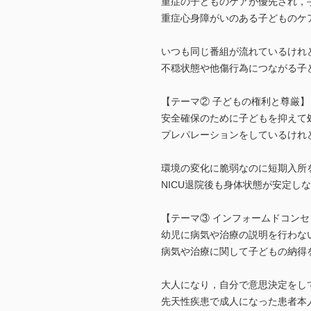
重症の子どものケアが優先され，
重症心身障がいのある子どものケ
いつも同じ番組が流れているけれ
不穏状態や他傷行為につながる子
【テーマ② 子どもの権利と尊厳】
安全確保のために子どもを抑えて
プレパレーションをしているけれ
環境の変化に脆弱なのに短期入所
NICU退院後も身体状態が安定
【テーマ③ インフォームドコン
幼児に病気や治療の説明を行わな
病気や治療に関して子どもの納得
大人になり，自分で意思決定をし
先天性疾患で成人になった患者本