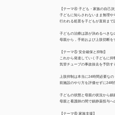
【テーマ④ 子ども・家族の自己決
子どもに知らされないまま無理や
行われる処置を子どもが直前まで
子どもの治療は誰が決めるべきな
母親から，手術および上肢切断を
【テーマ⑤ 安全確保と抑制】
これから発達していく子どもに抑
気管チューブの事故抜去を予防す
上肢抑制は本当に24時間必要なの
前施設のやり方を評価せずに24
子どもの状態と母親の状況から鎮
母親と看護師の間で鎮静薬投与へ
【テーマ⑥ 家族支援】