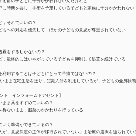
手術前の子どもに十分かかわれないんだけれど
アに時間を要し，手術を予定している子どもと家族に十分かかわれない
ど，それでいいの？
どもへの対応を優先して，ほかの子どもの意思が尊重されていない
処置をするしかないの？
ど，最終的にはいやがっている子どもを抑制して処置を続けている
を利用することは子どもにとって苦痛ではないの？
しないまま在宅生活を送り，短期入所を利用しているが，子どもの全身状
セント，インフォームドアセント】
いまま薬をすすめていいの？
を得ないまま，服薬のかかわりを行っている
ていく準備ができているの？
人が，意思決定の主体が移行されていないまま治療の選択を迫られてい