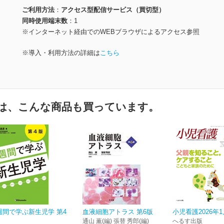
ご利用方法
アクセス型配信サービス（買切型）
同時使用端末数
1
※インターネット経由でのWEBブラウザによるアクセス参照
※導入・利用方法の詳細は
こちら
は、こんな商品も買っています。
週間で学ぶ新生児学 第4
血液細胞アトラス 第6版
小児看護2026年
通山 薫(編) 張替 秀郎(編)
へるす出版