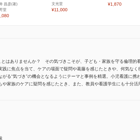
文光堂
¥1,870
井 昌彦(著)
¥11,000
芳堂
,080
ることはありませんか？ その気づきこそが、子ども・家族を守る倫理的
実践に焦点を当て、ケアの場面で疑問や葛藤を感じたときや、何気なく
ながる“気づき”の機会となるようにテーマと事例を精選。小児看護に携
もや家族のケアに疑問を感じたとき、また、教員や看護学生にも十分活
味