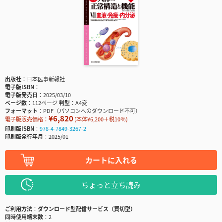
出版社
日本医事新報社
電子版ISBN
電子版発売日
2025/03/10
ページ数
112ページ
判型
A4変
フォーマット
PDF（パソコンへのダウンロード不可）
¥6,820
電子版販売価格：
(本体¥6,200＋税10％)
印刷版ISBN
978-4-7849-3267-2
印刷版発行年月
2025/01
カートに入れる
ちょっと立ち読み
ご利用方法
ダウンロード型配信サービス（買切型）
同時使用端末数
2