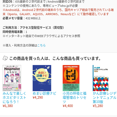
対応OS
iOS最新の２世代前まで / Android最新の２世代前まで
※コンテンツの使用にあたり、専用ビューアisho.jpが必要
※Androidは、Android２世代前の端末のうち、国内キャリア経由で販売されている端
末（Xperia、GALAXY、AQUOS、ARROWS、Nexusなど）にて動作確認しています
必要メモリ容量
432 MB以上
ご利用方法
アクセス型配信サービス（買切型）
同時使用端末数
1
※インターネット経由でのWEBブラウザによるアクセス参照
※導入・利用方法の詳細は
こちら
この商品を買った人は、こんな商品も買っています。
みんなで楽しく
めまい診療ナビ
小児の呼吸と循
がん診療レジデ
ホスピタリスト
¥4,290
環管理のトリセ
ントマニュアル
になろう！
ツ
第10版
¥6,380
¥4,400
¥5,280