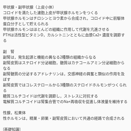
甲状腺・副甲状腺（上皮小体）
コロイドを満たした濾胞上皮が甲状腺ホルモンをつくる
甲状腺ホルモンはチロシンとヨウ素から合成され，コロイド中に前駆体
蛋白分子として貯えられる
甲状腺ホルモンはほとんどの組織に作用して代謝を亢進させる
PTHは活性型ビタミンD，カルシトニンとともに血漿Ca2+ 濃度を調節す
る
副 腎
副腎は，発生起源と機能の異なる2種類の組織からなる
副腎皮質はステロイド分泌細胞，髄質はカテコールアミン分泌細胞から
なる
副腎髄質の分泌するアドレナリンは，交感神経の興奮と類似の作用を及
ぼす
副腎皮質ではコレステロールから3種類のステロイドホルモンがつくられ
る
糖質コルチコイドは代謝を調節し，ストレスに対抗する
電解質コルチコイドは腎集合管でのNa+再吸収を促進し体液量を維持する
性腺，松果体
性ホルモンは，精巣・卵巣・副腎皮質において共通の経路で合成される
[基礎知識]