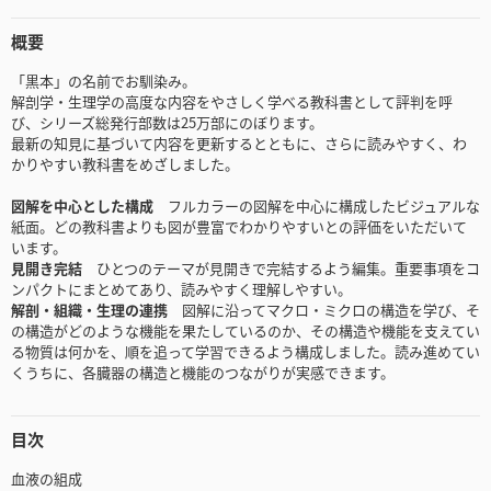
概要
「黒本」の名前でお馴染み。
解剖学・生理学の高度な内容をやさしく学べる教科書として評判を呼
び、シリーズ総発行部数は25万部にのぼります。
最新の知見に基づいて内容を更新するとともに、さらに読みやすく、わ
かりやすい教科書をめざしました。
図解を中心とした構成
フルカラーの図解を中心に構成したビジュアルな
紙面。どの教科書よりも図が豊富でわかりやすいとの評価をいただいて
います。
見開き完結
ひとつのテーマが見開きで完結するよう編集。重要事項をコ
ンパクトにまとめてあり、読みやすく理解しやすい。
解剖・組織・生理の連携
図解に沿ってマクロ・ミクロの構造を学び、そ
の構造がどのような機能を果たしているのか、その構造や機能を支えてい
る物質は何かを、順を追って学習できるよう構成しました。読み進めてい
くうちに、各臓器の構造と機能のつながりが実感できます。
目次
血液の組成