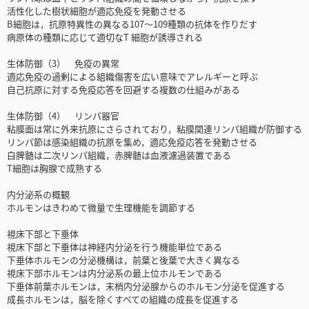
活性化した樹状細胞が適応免疫を発動させる
B細胞は，抗原特異性の異なる107～109種類の抗体を作りだす
病原体の種類に応じて適切なT 細胞が誘導される
生体防御（3） 免疫の異常
適応免疫の過剰による組織傷害を広い意味でアレルギーと呼ぶ
自己抗原に対する免疫応答を回避する複数の仕組みがある
生体防御（4） リンパ器官
粘膜面は常に外来抗原にさらされており，粘膜関連リンパ組織が防御する
リンパ節は感染組織の抗原を集め，適応免疫応答を発動させる
白脾髄は二次リンパ組織，赤脾髄は血液濾過装置である
T細胞は胸腺で成熟する
内分泌系の概観
ホルモンはきわめて微量で生理機能を調節する
視床下部と下垂体
視床下部と下垂体は神経内分泌を行う機能単位である
下垂体ホルモンの分泌機構は，前葉と後葉で大きく異なる
視床下部ホルモンは内分泌系の最上位ホルモンである
下垂体前葉ホルモンは，末梢内分泌腺からのホルモン分泌を促進する
成長ホルモンは，脳を除くすべての組織の成長を促進する