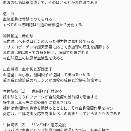
血液の45%は細胞成分で，そのほとんどが赤血球である
造 血
血液細胞は骨髄でつくられる
すべての血液細胞は共通の幹細胞から分化する
物質輸送；赤血球
赤血球はヘモグロビンの入った弾力性に富む袋である
エリスロポエチンは酸素需要に応じて赤血球の産生を調節する
赤血球は約120日で寿命を終え，脾臓で処理される
赤血球膜上の抗原が血液型を決める
止血機構；血小板と凝固因子
血管壁，血小板，凝固因子が協同して出血を止める
凝固系と線溶系のバランスが血栓の成長と溶解を調節する
生体防御（1） 食細胞と自然免疫
好中球とマクロファージが自然免疫の最前線で活躍する
好中球は真っ先に感染局所に動員される
補体は食細胞の貪食を助けるとともに，それ自身殺菌作用を持つ
炎症は，生体防御反応を肉眼レベルの現象としてとらえたものである
生体防御（2） リンパ球と適応免疫
リンパ球は血中とリンパ組織の間を循環しながら，抗原を探す