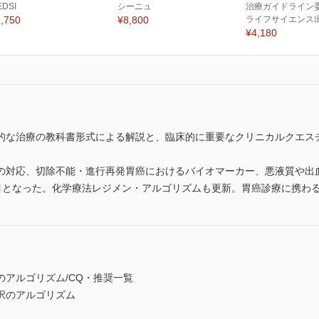
EDSI
シーニュ
治療ガイドライン委
,750
¥8,800
ライフサイエンス
¥4,180
的な治療の教科書形式による解説と、臨床的に重要なクリニカルクエスチ
の対応、切除不能・進行再発胃癌におけるバイオマーカー、悪液質や出
項目となった。化学療法レジメン・アルゴリズムも更新。胃癌診療に携わ
アルゴリズム/CQ・推奨一覧
択のアルゴリズム