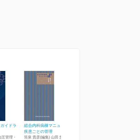
療ガイドラ
総合内科病棟マニュアル
疾患ごとの管理
血圧管理・
筒泉 貴彦(編集) 山田 悠史(編