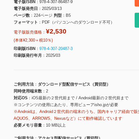
電子版ISBN
978-4-307-86487-9
電子版発売日
2025/03/13
ページ数
224ページ
判型
B5
フォーマット
PDF（パソコンへのダウンロード不可）
¥2,530
電子版販売価格：
(本体¥2,300＋税10％)
印刷版ISBN
978-4-307-20487-3
印刷版発行年月
2025/03
ご利用方法
ダウンロード型配信サービス（買切型）
同時使用端末数
2
対応OS
iOS最新の２世代前まで / Android最新の２世代前まで
※コンテンツの使用にあたり、専用ビューアisho.jpが必要
※Androidは、Android２世代前の端末のうち、国内キャリア経由で販
AQUOS、ARROWS、Nexusなど）にて動作確認しています
必要メモリ容量
10 MB以上
ご利用方法
アクセス型配信サービス（買切型）