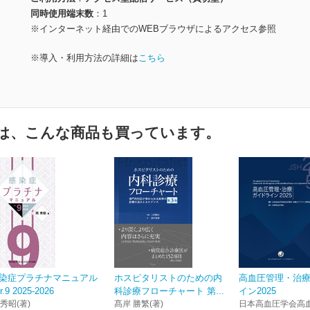
同時使用端末数
1
※インターネット経由でのWEBブラウザによるアクセス参照
※導入・利用方法の詳細は
こちら
は、こんな商品も買っています。
染症プラチナマニュアル
ホスピタリストのための内
高血圧管理・治
r.9 2025-2026
科診療フローチャート 第...
イン2025
 秀昭(著)
髙岸 勝繁(著)
日本高血圧学会高