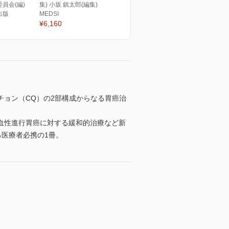
員会(編)
集) 小坂 鎮太郎(編集)
出版
MEDSI
¥6,160
ョン（CQ）の2部構成からなる胃癌治
血性進行胃癌に対する緩和的治療など新
る医療者必携の1冊。