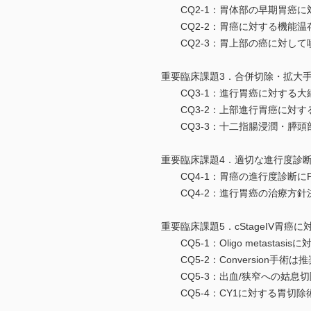
CQ2-1：胃体部の早期胃癌に
CQ2-2：胃癌に対する機能温
CQ2-3：胃上部の癌に対して
重要臨床課題3．合併切除・拡大
CQ3-1：進行胃癌に対する大
CQ3-2：上部進行胃癌に対す
CQ3-3：十二指腸浸潤・膵頭
重要臨床課題4．適切な進行度診
CQ4-1：胃癌の進行度診断にP
CQ4-2：進行胃癌の治療方針
重要臨床課題5．cStageIV胃癌
CQ5-1：Oligo metasta
CQ5-2：Conversion手
CQ5-3：出血/狭窄への姑息
CQ5-4：CY1に対する胃切