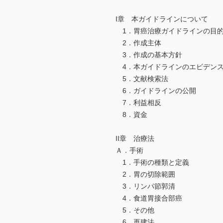
I章 本ガイドラインについて
1．胃癌治療ガイドラインの目的
2．作成主体
3．作成の基本方針
4．本ガイドラインのエビデンス
5．文献検索法
6．ガイドラインの公開
7．利益相反
8．資金
II章 治療法
Ａ．手術
1．手術の種類と定義
2．胃の切除範囲
3．リンパ節郭清
4．食道胃接合部癌
5．その他
6．再建法