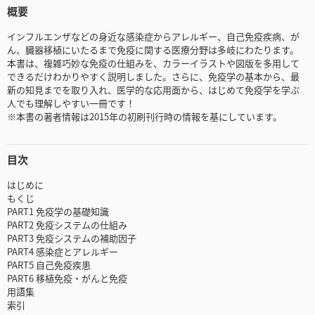
概要
インフルエンザなどの身近な感染症からアレルギー、自己免疫疾病、が
ん、臓器移植にいたるまで免疫に関する医療分野は多岐にわたります。
本書は、複雑巧妙な免疫の仕組みを、カラーイラストや図版を多用して
できるだけわかりやすく説明しました。さらに、免疫学の基本から、最
新の知見までを取り入れ、医学的な応用面から、はじめて免疫学を学ぶ
人でも理解しやすい一冊です！
※本書の著者情報は2015年の初刷刊行時の情報を基にしています。
目次
はじめに
もくじ
PART1 免疫学の基礎知識
PART2 免疫システムの仕組み
PART3 免疫システムの補助因子
PART4 感染症とアレルギー
PART5 自己免疫疾患
PART6 移植免疫・がんと免疫
用語集
索引