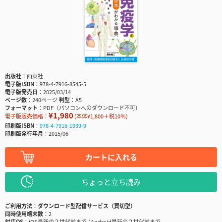
出版社
西東社
電子版ISBN
978-4-7916-8545-5
電子版発売日
2025/03/14
ページ数
240ページ
判型
A5
フォーマット
PDF（パソコンへのダウンロード不可）
¥1,980
電子版販売価格：
(本体¥1,800＋税10％)
印刷版ISBN
978-4-7916-1939-9
印刷版発行年月
2015/06
カートに入れる
ちょっと立ち読み
ご利用方法
ダウンロード型配信サービス（買切型）
同時使用端末数
2
対応OS
iOS最新の２世代前まで / Android最新の２世代前まで