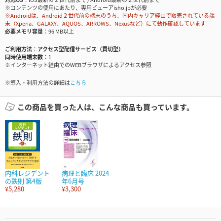
※コンテンツの使用にあたり、専用ビューアisho.jpが必要
※Androidは、Android２世代前の端末のうち、国内キャリア経由で販売されている端
末（Xperia、GALAXY、AQUOS、ARROWS、Nexusなど）にて動作確認しています
必要メモリ容量
96 MB以上
ご利用方法
アクセス型配信サービス（買切型）
同時使用端末数
1
※インターネット経由でのWEBブラウザによるアクセス参照
※導入・利用方法の詳細は
こちら
この商品を買った人は、こんな商品も買っています。
内科レジデント
病理と臨床 2024
の鉄則 第4版
年6月号
¥5,280
¥3,300