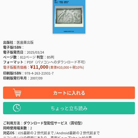
出版社
医歯薬出版
電子版ISBN
電子版発売日
2025/03/24
ページ数
812ページ
判型
B5判
フォーマット
PDF（パソコンへのダウンロード不可）
¥11,000
電子版販売価格：
(本体¥10,000＋税10％)
印刷版ISBN
978-4-263-21931-7
印刷版発行年月
2007/09
カートに入れる
ちょっと立ち読み
ご利用方法
ダウンロード型配信サービス（買切型）
同時使用端末数
2
対応OS
iOS最新の２世代前まで / Android最新の２世代前まで
※コンテンツの使用にあたり、専用ビューアisho.jpが必要