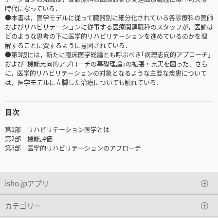
時代になっている．
●本書は，医学モデルに従って臓器別に細分化されている各診療科の医師
およびリハビリテーションに従事する医療関連職種のスタッフが，医師は
どのような思考の下に医学的リハビリテーションを進めているのかを理
解することに資するように意図されている．
●第3版には，新たに臨床医学総論とも呼ぶべき｢病理志向的アプローチ｣
および｢機能志向的アプローチの基礎理論｣の拡張・充実を図った．さら
に，医学的リハビリテーションの対象となるような主要な疾患について
は，医学モデルに立脚した治療についても触れている．
目次
第1部 リハビリテーション医学とは
第2部 機能評価
第3部 医学的リハビリテーションのアプローチ
isho.jpアプリ
カテゴリー