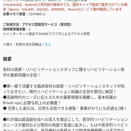
※Androidは、Android２世代前の端末のうち、国内キャリア経由で販売されている端
末（Xperia、GALAXY、AQUOS、ARROWS、Nexusなど）にて動作確認しています
必要メモリ容量
154 MB以上
ご利用方法
アクセス型配信サービス（買切型）
同時使用端末数
1
※インターネット経由でのWEBブラウザによるアクセス参照
※導入・利用方法の詳細は
こちら
概要
各科の医師・リハビリテーションスタッフに贈るリハビリテーション医
学の最新知識の全容！
●第一線で活躍する臨床各科の医師・リハビリテーションスタッフが知
っておきたい，現代リハビリテーション知識の全容を懇切に解説！
●高齢時代のニーズに応えるための最新情報を網羅し，基本知識の
Brush-upに必要な机上の必備書！
● 充実した索引は，日常も活用できる便覧・事典がわりにも好適な1冊！
――――――――――――――――――――――――――――
●わが国は超高齢社会への突入を間近にして，医学的リハビリテーション
のニーズが量的および質的の両面で急速に拡大し，もはや医学的リハビリ
テーションの知識は，各診療科の医師および関連医療職種には不可欠な