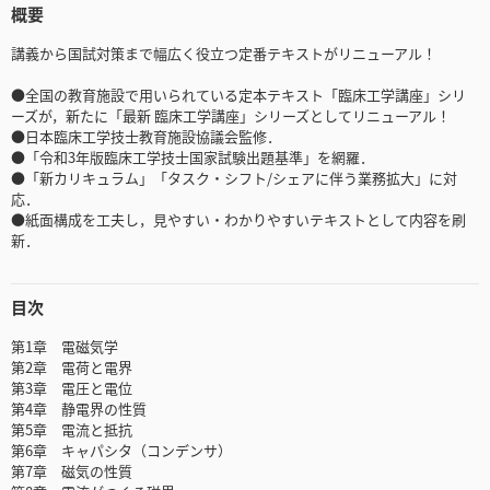
概要
講義から国試対策まで幅広く役立つ定番テキストがリニューアル！
●全国の教育施設で用いられている定本テキスト「臨床工学講座」シリ
ーズが，新たに「最新 臨床工学講座」シリーズとしてリニューアル！
●日本臨床工学技士教育施設協議会監修．
●「令和3年版臨床工学技士国家試験出題基準」を網羅．
●「新カリキュラム」「タスク・シフト/シェアに伴う業務拡大」に対
応．
●紙面構成を工夫し，見やすい・わかりやすいテキストとして内容を刷
新．
目次
第1章 電磁気学
第2章 電荷と電界
第3章 電圧と電位
第4章 静電界の性質
第5章 電流と抵抗
第6章 キャパシタ（コンデンサ）
第7章 磁気の性質