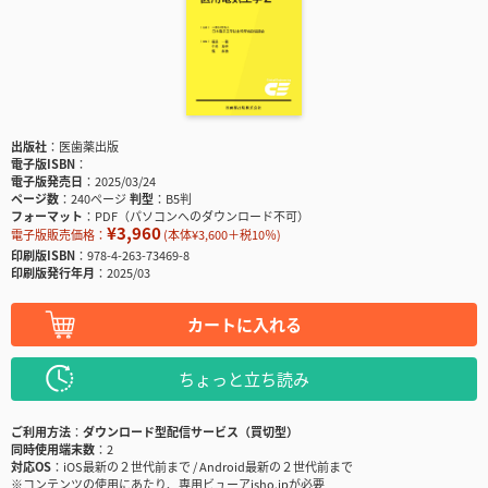
出版社
医歯薬出版
電子版ISBN
電子版発売日
2025/03/24
ページ数
240ページ
判型
B5判
フォーマット
PDF（パソコンへのダウンロード不可）
¥3,960
電子版販売価格：
(本体¥3,600＋税10％)
印刷版ISBN
978-4-263-73469-8
印刷版発行年月
2025/03
カートに入れる
ちょっと立ち読み
ご利用方法
ダウンロード型配信サービス（買切型）
同時使用端末数
2
対応OS
iOS最新の２世代前まで / Android最新の２世代前まで
※コンテンツの使用にあたり、専用ビューアisho.jpが必要