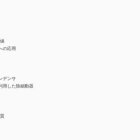
効値
への応用
ンデンサ
利用した除細動器
性質