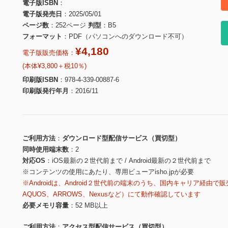
電子版ISBN
電子版発売日
2025/05/01
ページ数
252ページ
判型
B5
フォーマット
PDF（パソコンへのダウンロード不可）
¥4,180
電子版販売価格：
(本体¥3,800＋税10％)
印刷版ISBN
978-4-339-00887-6
印刷版発行年月
2016/11
ご利用方法
ダウンロード型配信サービス（買切型）
同時使用端末数
2
対応OS
iOS最新の２世代前まで / Android最新の２世代前まで
※コンテンツの使用にあたり、専用ビューアisho.jpが必要
※Androidは、Android２世代前の端末のうち、国内キャリア経由で販
AQUOS、ARROWS、Nexusなど）にて動作確認しています
必要メモリ容量
52 MB以上
ご利用方法
アクセス型配信サービス（買切型）