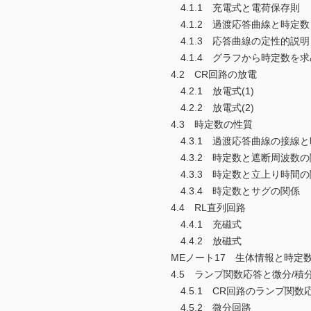
4.1.1 充電式と電荷保存則
4.1.2 過渡応答曲線と時定数
4.1.3 応答曲線の定性的説明
4.1.4 グラフから時定数を求
4.2 CR回路の放電
4.2.1 放電式(1)
4.2.2 放電式(2)
4.3 時定数の性質
4.3.1 過渡応答曲線の接線
4.3.2 時定数と遮断周波数の
4.3.3 時定数と立上り時間の
4.3.4 時定数とサグの関係
4.4 RL直列回路
4.4.1 充磁式
4.4.2 放磁式
MEノート17 生体情報と時定
4.5 ランプ関数応答と微分/積
4.5.1 CR回路のランプ関数
4.5.2 微分回路