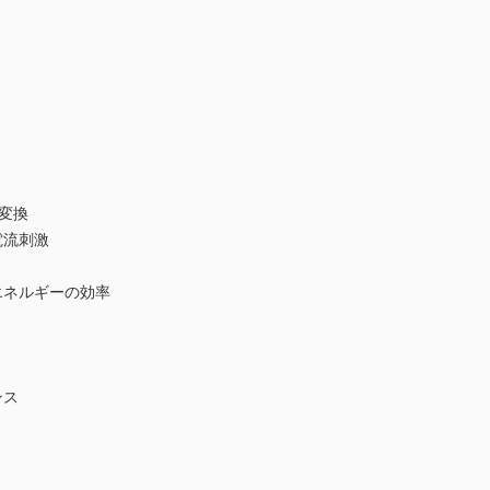
変換
電流刺激
エネルギーの効率
ンス