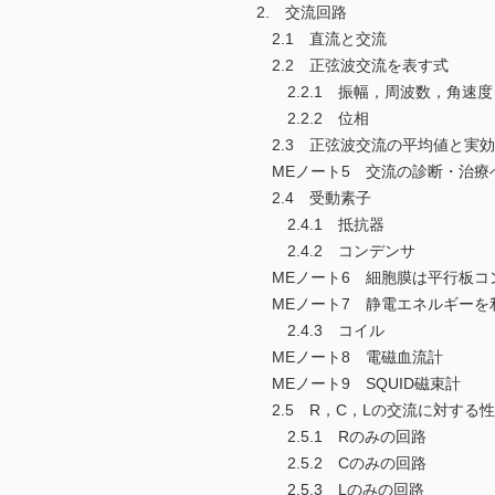
2. 交流回路
2.1 直流と交流
2.2 正弦波交流を表す式
2.2.1 振幅，周波数，角速度
2.2.2 位相
2.3 正弦波交流の平均値と実
MEノート5 交流の診断・治療
2.4 受動素子
2.4.1 抵抗器
2.4.2 コンデンサ
MEノート6 細胞膜は平行板コ
MEノート7 静電エネルギーを
2.4.3 コイル
MEノート8 電磁血流計
MEノート9 SQUID磁束計
2.5 R，C，Lの交流に対する
2.5.1 Rのみの回路
2.5.2 Cのみの回路
2.5.3 Lのみの回路