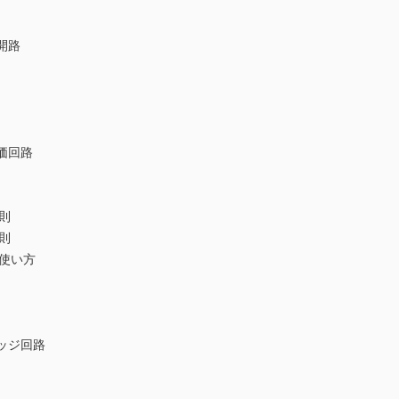
開路
価回路
則
則
使い方
ッジ回路