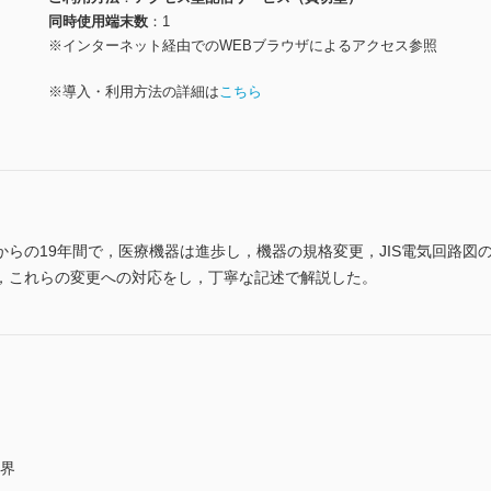
同時使用端末数
1
※インターネット経由でのWEBブラウザによるアクセス参照
※導入・利用方法の詳細は
こちら
らの19年間で，医療機器は進歩し，機器の規格変更，JIS電気回路図
，これらの変更への対応をし，丁寧な記述で解説した。
電界