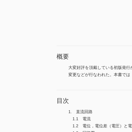
概要
大変好評を頂戴している初版発行か
変更などが行なわれた。本書では
目次
1. 直流回路
1.1 電流
1.2 電位，電位差（電圧）と