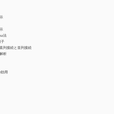
示
示
jω法
因子
の直列接続と並列接続
路解析
の効用