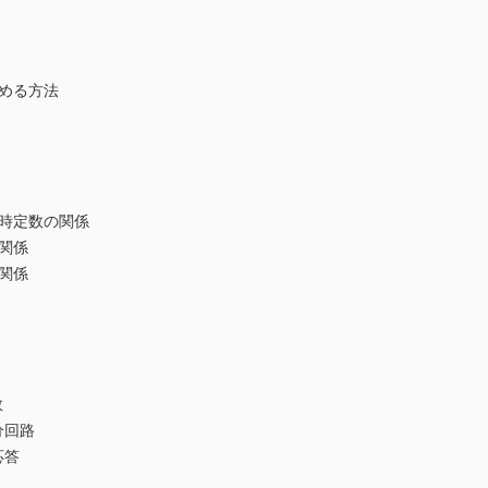
める方法
と時定数の関係
関係
関係
数
分回路
応答