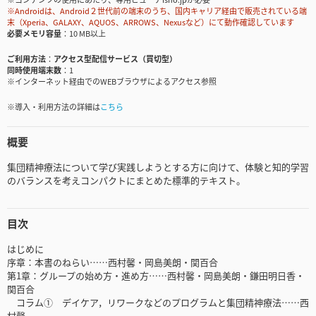
※Androidは、Android２世代前の端末のうち、国内キャリア経由で販売されている端
末（Xperia、GALAXY、AQUOS、ARROWS、Nexusなど）にて動作確認しています
必要メモリ容量
10 MB以上
ご利用方法
アクセス型配信サービス（買切型）
同時使用端末数
1
※インターネット経由でのWEBブラウザによるアクセス参照
※導入・利用方法の詳細は
こちら
概要
集団精神療法について学び実践しようとする方に向けて、体験と知的学習
のバランスを考えコンパクトにまとめた標準的テキスト。
目次
はじめに
序章：本書のねらい……西村馨・岡島美朗・関百合
第1章：グループの始め方・進め方……西村馨・岡島美朗・鎌田明日香・
関百合
コラム① デイケア，リワークなどのプログラムと集団精神療法……西
村馨