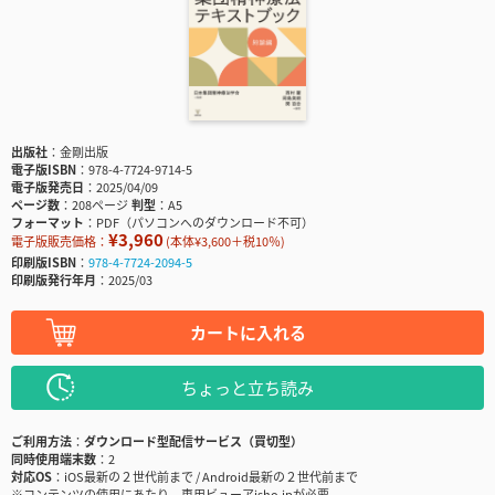
出版社
金剛出版
電子版ISBN
978-4-7724-9714-5
電子版発売日
2025/04/09
ページ数
208ページ
判型
A5
フォーマット
PDF（パソコンへのダウンロード不可）
¥3,960
電子版販売価格：
(本体¥3,600＋税10％)
印刷版ISBN
978-4-7724-2094-5
印刷版発行年月
2025/03
カートに入れる
ちょっと立ち読み
ご利用方法
ダウンロード型配信サービス（買切型）
同時使用端末数
2
対応OS
iOS最新の２世代前まで / Android最新の２世代前まで
※コンテンツの使用にあたり、専用ビューアisho.jpが必要