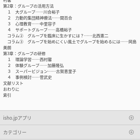
第2章：グループの活用方法
１ 大グループ……川合裕子
２ 力動的集団精神療法……関百合
３ 心理教育……中里容子
４ サポートグループ……高橋裕子
コラム② グループを臨床に生かすには？……北西憲二
コラム③ グループを始めにくい風土でグループを始めるには……岡島
美朗
第3章：グループの研修
１ 理論学習……西村馨
２ 体験グループ……加藤隆弘
３ スーパービジョン……古賀恵里子
４ 事例検討……菅武史
文献リスト
おわりに
索引
isho.jpアプリ
カテゴリー