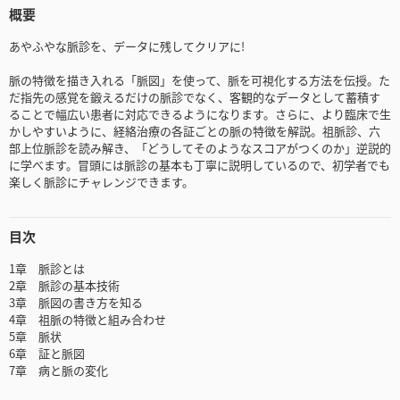
概要
あやふやな脈診を、データに残してクリアに!
脈の特徴を描き入れる「脈図」を使って、脈を可視化する方法を伝授。た
だ指先の感覚を鍛えるだけの脈診でなく、客観的なデータとして蓄積す
ることで幅広い患者に対応できるようになります。さらに、より臨床で生
かしやすいように、経絡治療の各証ごとの脈の特徴を解説。祖脈診、六
部上位脈診を読み解き、「どうしてそのようなスコアがつくのか」逆説的
に学べます。冒頭には脈診の基本も丁寧に説明しているので、初学者でも
楽しく脈診にチャレンジできます。
目次
1章 脈診とは
2章 脈診の基本技術
3章 脈図の書き方を知る
4章 祖脈の特徴と組み合わせ
5章 脈状
6章 証と脈図
7章 病と脈の変化