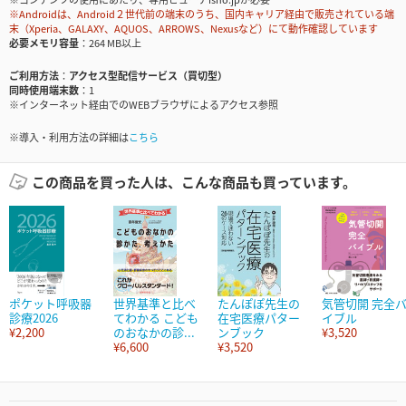
※Androidは、Android２世代前の端末のうち、国内キャリア経由で販売されている端
末（Xperia、GALAXY、AQUOS、ARROWS、Nexusなど）にて動作確認しています
必要メモリ容量
264 MB以上
ご利用方法
アクセス型配信サービス（買切型）
同時使用端末数
1
※インターネット経由でのWEBブラウザによるアクセス参照
※導入・利用方法の詳細は
こちら
この商品を買った人は、こんな商品も買っています。
ポケット呼吸器
世界基準と比べ
たんぽぽ先生の
気管切開 完全
診療2026
てわかる こども
在宅医療パター
イブル
¥2,200
のおなかの診...
ンブック
¥3,520
¥6,600
¥3,520