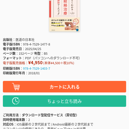
出版社
医道の日本社
電子版ISBN
978-4-7529-1477-8
電子版発売日
2025/04/25
ページ数
152ページ
判型
B5
フォーマット
PDF（パソコンへのダウンロード不可）
¥4,950
電子版販売価格：
(本体¥4,500＋税10％)
印刷版ISBN
978-4-7529-1403-7
印刷版発行年月
2018/01
カートに入れる
ちょっと立ち読み
ご利用方法
ダウンロード型配信サービス（買切型）
同時使用端末数
2
対応OS
iOS最新の２世代前まで / Android最新の２世代前まで
※コンテンツの使用にあたり、専用ビューアisho.jpが必要