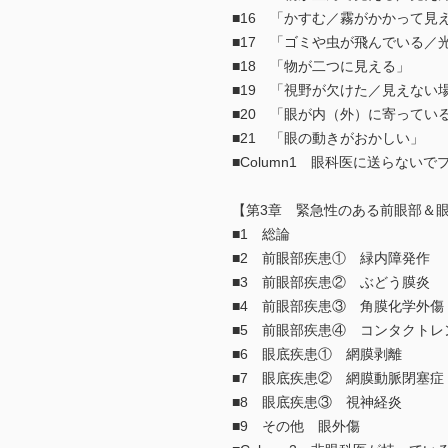
■16 「かすむ／霧がかかって見
■17 「ゴミや虫が飛んでいる／
■18 「物が二つに見える」
■19 「視野が欠けた／見えない
■20 「眼が内（外）に寄ってい
■21 「眼の動きがおかしい」
■Column1 眼科医に送らない
【第3章 緊急性のある前眼部＆
■1 総論
■2 前眼部疾患① 緑内障発作
■3 前眼部疾患② ぶどう膜炎
■4 前眼部疾患③ 角膜化学外傷
■5 前眼部疾患④ コンタクトレ
■6 眼底疾患① 網膜剥離
■7 眼底疾患② 網膜動脈閉塞症
■8 眼底疾患③ 視神経炎
■9 その他 眼外傷