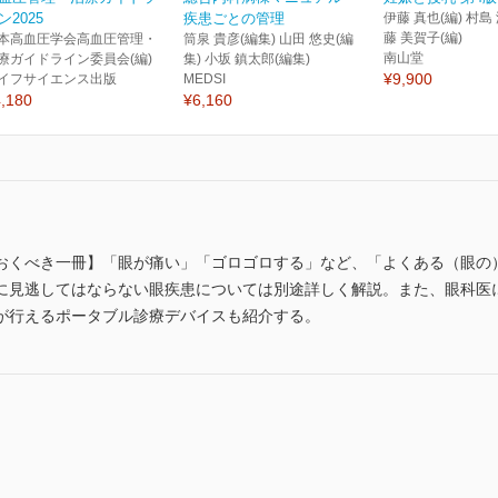
ン2025
疾患ごとの管理
伊藤 真也(編) 村島 
藤 美賀子(編)
本高血圧学会高血圧管理・
筒泉 貴彦(編集) 山田 悠史(編
南山堂
療ガイドライン委員会(編)
集) 小坂 鎮太郎(編集)
¥9,900
イフサイエンス出版
MEDSI
,180
¥6,160
おくべき一冊】「眼が痛い」「ゴロゴロする」など、「よくある（眼の
に見逃してはならない眼疾患については別途詳しく解説。また、眼科医
が行えるポータブル診療デバイスも紹介する。