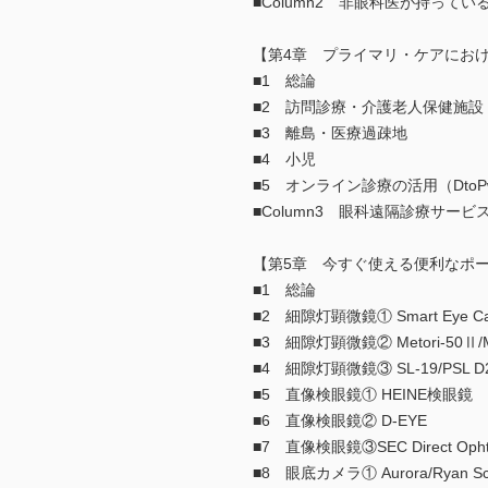
■Column2 非眼科医が持って
【第4章 プライマリ・ケアにお
■1 総論
■2 訪問診療・介護老人保健施設
■3 離島・医療過疎地
■4 小児
■5 オンライン診療の活用（DtoPw
■Column3 眼科遠隔診療サービ
【第5章 今すぐ使える便利なポ
■1 総論
■2 細隙灯顕微鏡① Smart Eye Ca
■3 細隙灯顕微鏡② Metori-50Ⅱ/
■4 細隙灯顕微鏡③ SL-19/PSL D
■5 直像検眼鏡① HEINE検眼鏡
■6 直像検眼鏡② D-EYE
■7 直像検眼鏡③SEC Direct Opht
■8 眼底カメラ① Aurora/Ryan Sc