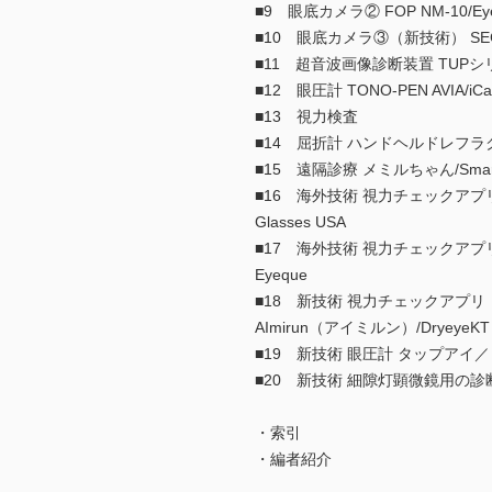
■9 眼底カメラ② FOP NM-10/Ey
■10 眼底カメラ③（新技術） SEC F
■11 超音波画像診断装置 TUPシ
■12 眼圧計 TONO-PEN AVIA/i
■13 視力検査
■14 屈折計 ハンドヘルドレフ
■15 遠隔診療 メミルちゃん/Smart 
■16 海外技術 視力チェックアプ
Glasses USA
■17 海外技術 視力チェックアプ
Eyeque
■18 新技術 視力チェックアプリ
AImirun（アイミルン）/DryeyeKT
■19 新技術 眼圧計 タップアイ
■20 新技術 細隙灯顕微鏡用の
・索引
・編者紹介