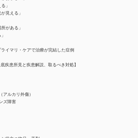
える」
光が見える」
場所がある」
る」
でプライマリ・ケアで治療が完結した症例
眼底疾患所見と疾患解説、取るべき対処】
（アルカリ外傷）
ンズ障害