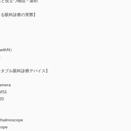
いると役立つ物品・薬剤
ける眼科診療の実際】
ithN）
ス
ータブル眼科診療デバイス】
mera
MS1
20
halmoscope
ope