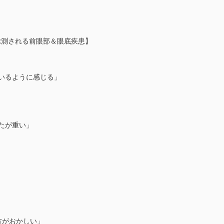
推測される前眼部＆眼底疾患】
ているように感じる」
たが重い」
」
方がおかしい」