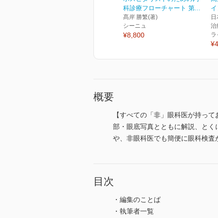
科診療フローチャート 第...
イ
髙岸 勝繁(著)
日
シーニュ
治
¥8,800
ラ
¥4
概要
【すべての「非」眼科医が持って
部・眼底写真とともに解説、とく
や、非眼科医でも簡便に眼科検査
目次
・編集のことば
・執筆者一覧