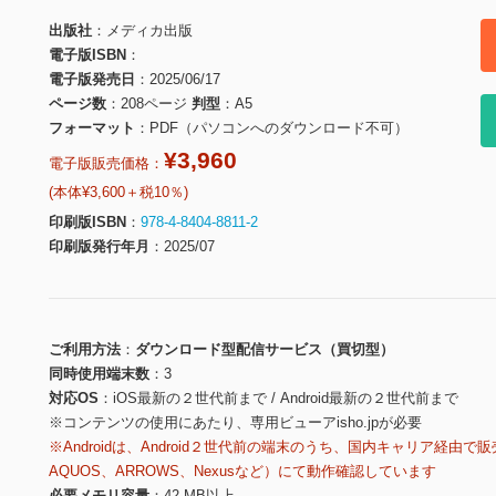
出版社
メディカ出版
電子版ISBN
電子版発売日
2025/06/17
ページ数
208ページ
判型
A5
フォーマット
PDF（パソコンへのダウンロード不可）
¥3,960
電子版販売価格：
(本体¥3,600＋税10％)
印刷版ISBN
978-4-8404-8811-2
印刷版発行年月
2025/07
ご利用方法
ダウンロード型配信サービス（買切型）
同時使用端末数
3
対応OS
iOS最新の２世代前まで / Android最新の２世代前まで
※コンテンツの使用にあたり、専用ビューアisho.jpが必要
※Androidは、Android２世代前の端末のうち、国内キャリア経由で販
AQUOS、ARROWS、Nexusなど）にて動作確認しています
必要メモリ容量
42 MB以上