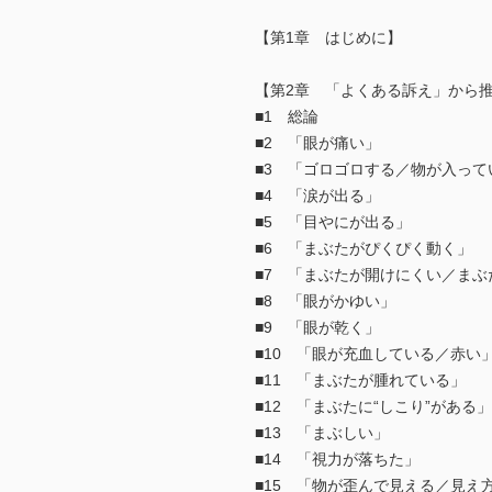
【第1章 はじめに】
【第2章 「よくある訴え」から
■1 総論
■2 「眼が痛い」
■3 「ゴロゴロする／物が入っ
■4 「涙が出る」
■5 「目やにが出る」
■6 「まぶたがぴくぴく動く」
■7 「まぶたが開けにくい／まぶ
■8 「眼がかゆい」
■9 「眼が乾く」
■10 「眼が充血している／赤い
■11 「まぶたが腫れている」
■12 「まぶたに“しこり”がある」
■13 「まぶしい」
■14 「視力が落ちた」
■15 「物が歪んで見える／見え