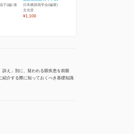
温子(編) 後
日本糖尿病学会(編著)
文光堂
¥1,100
）訴え」別に、疑われる眼疾患を前眼
に紹介する際に知っておくべき基礎知識