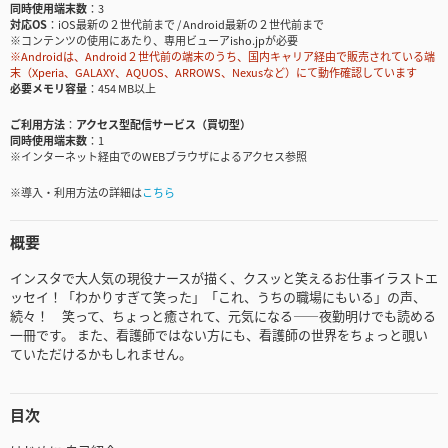
同時使用端末数
3
対応OS
iOS最新の２世代前まで / Android最新の２世代前まで
※コンテンツの使用にあたり、専用ビューアisho.jpが必要
※Androidは、Android２世代前の端末のうち、国内キャリア経由で販売されている端
末（Xperia、GALAXY、AQUOS、ARROWS、Nexusなど）にて動作確認しています
必要メモリ容量
454 MB以上
ご利用方法
アクセス型配信サービス（買切型）
同時使用端末数
1
※インターネット経由でのWEBブラウザによるアクセス参照
※導入・利用方法の詳細は
こちら
概要
インスタで大人気の現役ナースが描く、クスッと笑えるお仕事イラストエ
ッセイ！「わかりすぎて笑った」「これ、うちの職場にもいる」の声、
続々！ 笑って、ちょっと癒されて、元気になる――夜勤明けでも読める
一冊です。 また、看護師ではない方にも、看護師の世界をちょっと覗い
ていただけるかもしれません。
目次