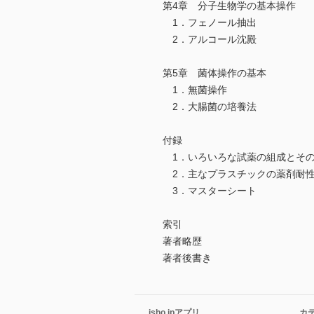
第4章 分子生物学の基本操作
1．フェノール抽出
2．アルコール沈殿
第5章 菌体操作の基本
1．無菌操作
2．大腸菌の培養法
付録
1．いろいろな試薬の組成とそ
2．主なプラスチックの薬剤耐
3．マスターシート
索引
著者略歴
著者後書き
isho.jpアプリ
カ