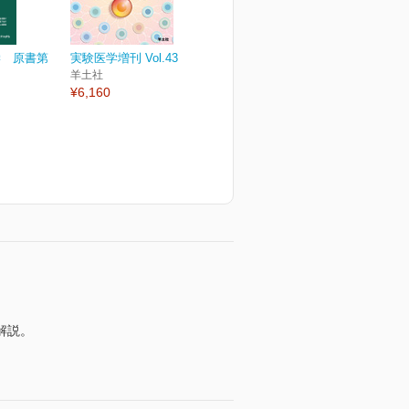
学 原書第
実験医学増刊 Vol.43 No.12
羊土社
¥6,160
解説。