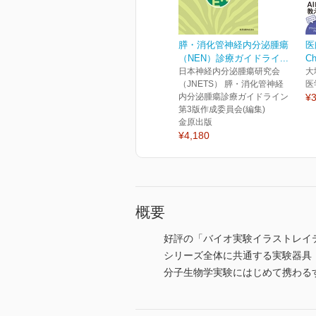
膵・消化管神経内分泌腫瘍
医
（NEN）診療ガイドライ...
C
日本神経内分泌腫瘍研究会
大
（JNETS） 膵・消化管神経
医
内分泌腫瘍診療ガイドライン
¥3
第3版作成委員会(編集)
金原出版
¥4,180
概要
好評の「バイオ実験イラストレイ
シリーズ全体に共通する実験器具
分子生物学実験にはじめて携わる