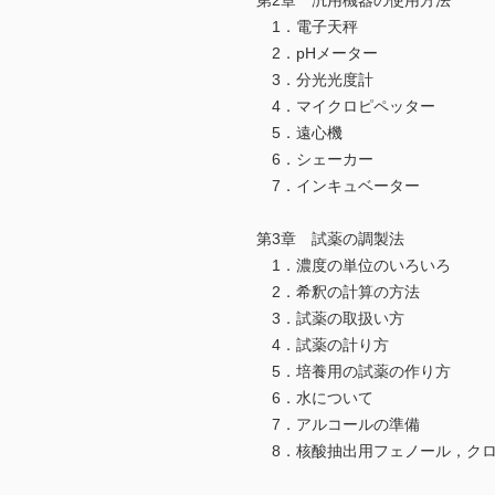
第2章 汎用機器の使用方法
1．電子天秤
2．pHメーター
3．分光光度計
4．マイクロピペッター
5．遠心機
6．シェーカー
7．インキュベーター
第3章 試薬の調製法
1．濃度の単位のいろいろ
2．希釈の計算の方法
3．試薬の取扱い方
4．試薬の計り方
5．培養用の試薬の作り方
6．水について
7．アルコールの準備
8．核酸抽出用フェノール，クロ