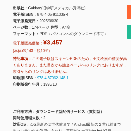
出版社
Gakken(旧学研メディカル秀潤社)
電子版ISBN
978-4-05-911035-4
電子版発売日
2025/06/30
ページ数
174ページ
判型
A4変
フォーマット
PDF（パソコンへのダウンロード不可）
¥3,457
電子版販売価格：
(本体¥3,143＋税10％)
特記事項
この電子版はスキャンPDFのため，全文検索の精度が高
くありません。また目次から該当ページへのリンクはありますが，
索引からのリンクはありません。
印刷版ISBN
978-4-87962-148-1
印刷版発行年月
1995/10
ご利用方法
ダウンロード型配信サービス（買切型）
同時使用端末数
2
対応OS
iOS最新の２世代前まで / Android最新の２世代前まで
※コンテンツの使用にあたり、専用ビューアisho.jpが必要