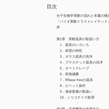
目次
分子生物学実験の流れと本書の構
『バイオ実験イラストレイテッド
序
第1章 実験器具の取扱い方
1．器具のいろいろ
2．材質の特性
3．ガラス器具の洗浄
4．プラスチック器具の洗浄
5．オートクレーブ
6．乾熱滅菌
7．RNase freeの器具
8．ピペット操作
9．液体窒素の取扱い
10．シリコナイズ処理