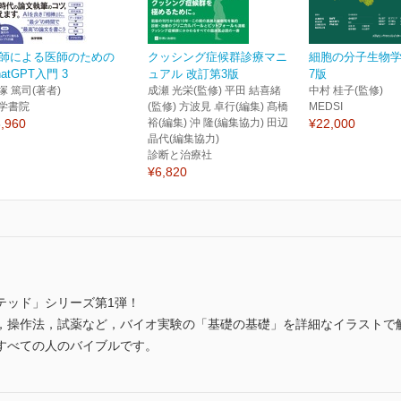
師による医師のための
クッシング症候群診療マニ
細胞の分子生物
hatGPT入門 3
ュアル 改訂第3版
7版
塚 篤司(著者)
成瀬 光栄(監修) 平田 結喜緒
中村 桂子(監修)
学書院
(監修) 方波見 卓行(編集) 髙橋
MEDSI
,960
裕(編集) 沖 隆(編集協力) 田辺
¥22,000
晶代(編集協力)
診断と治療社
¥6,820
テッド」シリーズ第1弾！
，操作法，試薬など，バイオ実験の「基礎の基礎」を詳細なイラストで
すべての人のバイブルです。