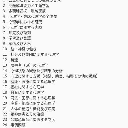
2 問題解決能力と生涯学習
3 多職種連携・地域連携
4 心理学・臨床心理学の全体像
5 心理学における研究
6 心理学に関する実験
7 知覚及び認知
8 学習及び言語
9 感情及び人格
10 脳・神経の働き
11 社会及び集団に関する心理学
12 発達
13 障害者（児）の心理学
14 心理状態の観察及び結果の分析
15 心理に関する支援（相談，助言，指導その他の援助）
16 健康・医療に関する心理学
17 福祉に関する心理学
18 教育に関する心理学
19 司法・犯罪に関する心理学
20 産業・組織に関する心理学
21 人体の構造と機能及び疾病
22 精神疾患とその治療
23 公認心理師に関係する制度
24 事例問題