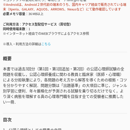
※Androidは、Android２世代前の端末のうち、国内キャリア経由で販売されている端
末（Xperia、GALAXY、AQUOS、ARROWS、Nexusなど）にて動作確認しています
必要メモリ容量
36 MB以上
ご利用方法
アクセス型配信サービス（買切型）
同時使用端末数
1
※インターネット経由でのWEBブラウザによるアクセス参照
※導入・利用方法の詳細は
こちら
概要
本書では過去3回分（第1回・第1回追加・第2回）の公認心理師試験の全
問題を収載し，公認心理師養成に関わる教員と臨床家（医師・心理職）
による分担執筆により，各問題の考え方から解答を導くための根拠・コツ
を分かりやすく解説．問題分類は「出題基準」の大項目に準じ，ジャンル
別学習に便利．年々厳格化が予測される試験を乗り切るだけでなく，よ
り深く病態を理解する真の心理専門職を目指す全ての受験者に推薦した
い一冊．
目次
1 公認心理師としての職責の自覚