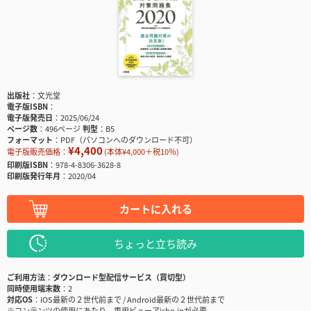
出版社
文光堂
電子版ISBN
電子版発売日
2025/06/24
ページ数
496ページ
判型
B5
フォーマット
PDF（パソコンへのダウンロード不可）
¥4,400
電子版販売価格：
(本体¥4,000＋税10％)
印刷版ISBN
978-4-8306-3628-8
印刷版発行年月
2020/04
カートに入れる
ちょっと立ち読み
ご利用方法
ダウンロード型配信サービス（買切型）
同時使用端末数
2
対応OS
iOS最新の２世代前まで / Android最新の２世代前まで
※コンテンツの使用にあたり、専用ビューアisho.jpが必要