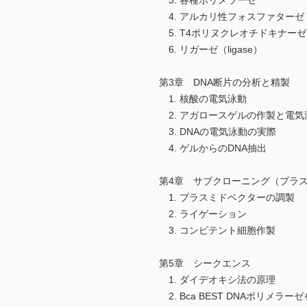
3. 各種ポリメラーゼ
4. アルカリ性フォスファターゼ
5. T4ポリヌクレオチドキナーゼ
6. リガーゼ（ligase）
第3章 DNA断片の分析と精製
1. 核酸の電気泳動
2. アガロースゲルの作製と電気
3. DNAの電気泳動の実際
4. ゲルからのDNA抽出
第4章 サブクローニング（プラ
1. プラスミドベクターの調製
2. ライゲーション
3. コンピテント細胞作製
第5章 シークエンス
1. ダイデオキシ法の原理
2. Bca BEST DNAポリメ