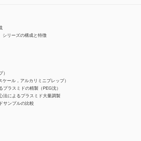
成
』シリーズの構成と特徴
プ）
ールスケール，アルカリミニプレップ）
るプラスミドの精製（PEG沈）
遠心法によるプラスミド大量調製
ドサンプルの比較