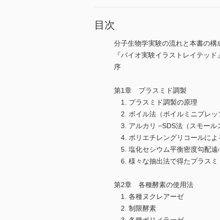
目次
分子生物学実験の流れと本書の構
『バイオ実験イラストレイテッド
序
第1章 プラスミド調製
1. プラスミド調製の原理
2. ボイル法（ボイルミニプレッ
3. アルカリ −SDS法（スモ
4. ポリエチレングリコールによ
5. 塩化セシウム平衡密度勾配
6. 様々な抽出法で得たプラスミ
第2章 各種酵素の使用法
1. 各種ヌクレアーゼ
2. 制限酵素