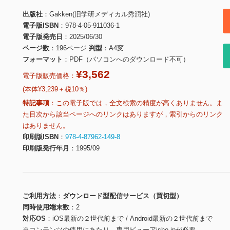
出版社
Gakken(旧学研メディカル秀潤社)
電子版ISBN
978-4-05-911036-1
電子版発売日
2025/06/30
ページ数
196ページ
判型
A4変
フォーマット
PDF（パソコンへのダウンロード不可）
¥3,562
電子版販売価格：
(本体¥3,239＋税10％)
特記事項
この電子版では，全文検索の精度が高くありません。ま
た目次から該当ページへのリンクはありますが，索引からのリンク
はありません。
印刷版ISBN
978-4-87962-149-8
印刷版発行年月
1995/09
ご利用方法
ダウンロード型配信サービス（買切型）
同時使用端末数
2
対応OS
iOS最新の２世代前まで / Android最新の２世代前まで
※コンテンツの使用にあたり、専用ビューアisho.jpが必要