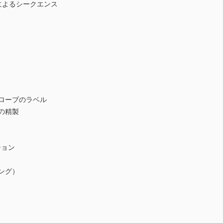
ーによるシークエンス
ローブのラベル
の精製
ション
ング）