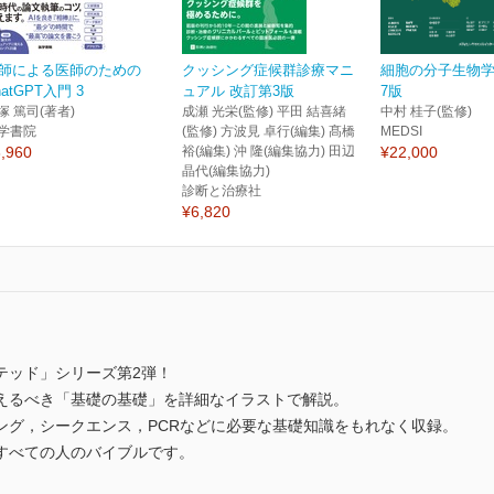
師による医師のための
クッシング症候群診療マニ
細胞の分子生物
hatGPT入門 3
ュアル 改訂第3版
7版
塚 篤司(著者)
成瀬 光栄(監修) 平田 結喜緒
中村 桂子(監修)
学書院
(監修) 方波見 卓行(編集) 髙橋
MEDSI
,960
裕(編集) 沖 隆(編集協力) 田辺
¥22,000
晶代(編集協力)
診断と治療社
¥6,820
テッド」シリーズ第2弾！
えるべき「基礎の基礎」を詳細なイラストで解説。
ング，シークエンス，PCRなどに必要な基礎知識をもれなく収録。
すべての人のバイブルです。