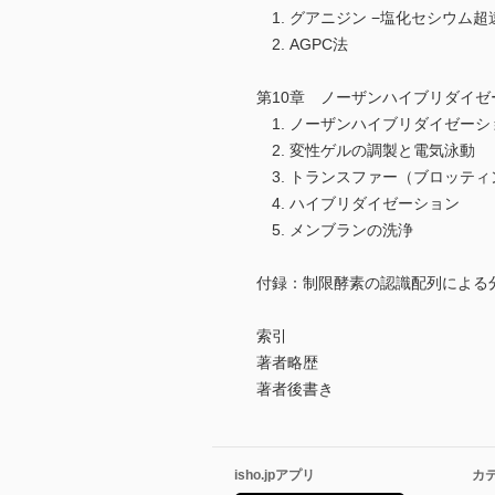
1. グアニジン −塩化セシウム超
2. AGPC法
第10章 ノーザンハイブリダイゼ
1. ノーザンハイブリダイゼーシ
2. 変性ゲルの調製と電気泳動
3. トランスファー（ブロッティ
4. ハイブリダイゼーション
5. メンブランの洗浄
付録：制限酵素の認識配列による
索引
著者略歴
著者後書き
isho.jpアプリ
カ