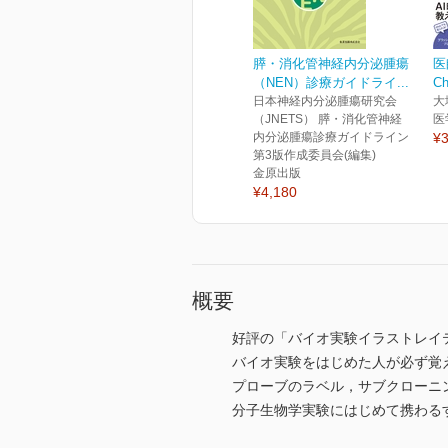
膵・消化管神経内分泌腫瘍
医
（NEN）診療ガイドライ...
C
日本神経内分泌腫瘍研究会
大
（JNETS） 膵・消化管神経
医
内分泌腫瘍診療ガイドライン
¥3
第3版作成委員会(編集)
金原出版
¥4,180
概要
好評の「バイオ実験イラストレイ
バイオ実験をはじめた人が必ず覚
プローブのラベル，サブクローニ
分子生物学実験にはじめて携わる