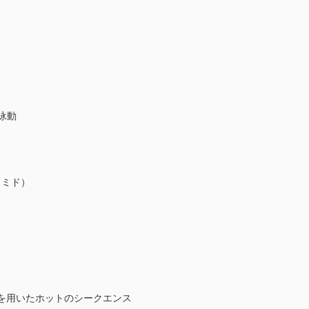
泳動
スミド）
ラーゼを用いたホットのシークエンス