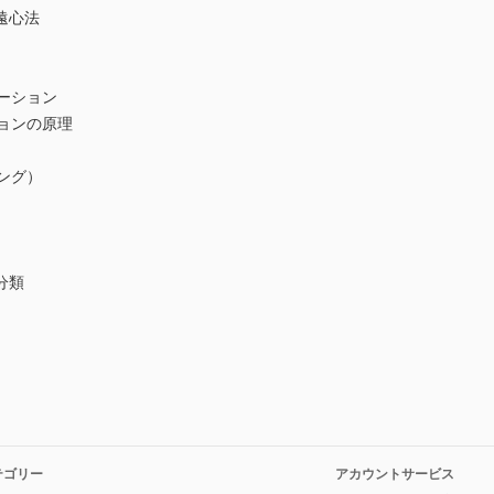
遠心法
ーション
ョンの原理
ング）
分類
テゴリー
アカウントサービス