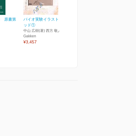
学 原書第
バイオ実験イラストレイテ
ッド①
中山 広樹(著) 西方 敬人(著)
Gakken
¥3,457