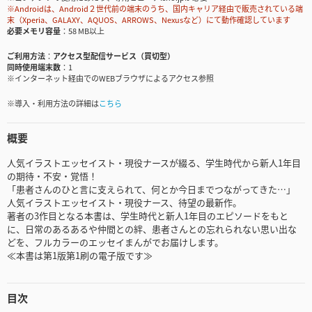
※Androidは、Android２世代前の端末のうち、国内キャリア経由で販売されている端
末（Xperia、GALAXY、AQUOS、ARROWS、Nexusなど）にて動作確認しています
必要メモリ容量
58 MB以上
ご利用方法
アクセス型配信サービス（買切型）
同時使用端末数
1
※インターネット経由でのWEBブラウザによるアクセス参照
※導入・利用方法の詳細は
こちら
概要
人気イラストエッセイスト・現役ナースが綴る、学生時代から新人1年目
の期待・不安・覚悟！
「患者さんのひと言に支えられて、何とか今日までつながってきた…」
人気イラストエッセイスト・現役ナース、待望の最新作。
著者の3作目となる本書は、学生時代と新人1年目のエピソードをもと
に、日常のあるあるや仲間との絆、患者さんとの忘れられない思い出な
どを、フルカラーのエッセイまんがでお届けします。
≪本書は第1版第1刷の電子版です≫
目次