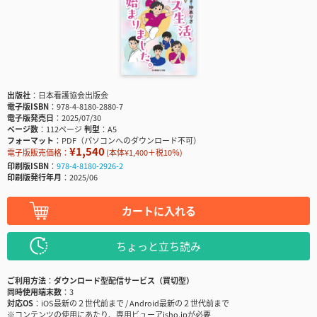
出版社
日本看護協会出版会
電子版ISBN
978-4-8180-2880-7
電子版発売日
2025/07/30
ページ数
112ページ
判型
A5
フォーマット
PDF（パソコンへのダウンロード不可）
¥1,540
電子版販売価格：
(本体¥1,400＋税10％)
印刷版ISBN
978-4-8180-2926-2
印刷版発行年月
2025/06
カートに入れる
ちょっと立ち読み
ご利用方法
ダウンロード型配信サービス（買切型）
同時使用端末数
3
対応OS
iOS最新の２世代前まで / Android最新の２世代前まで
※コンテンツの使用にあたり、専用ビューアisho.jpが必要