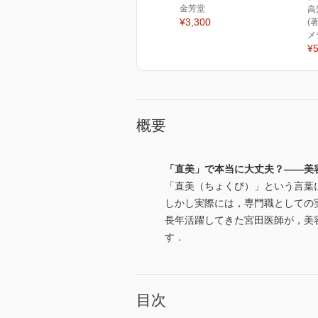
金芳堂
高
¥3,300
(
メ
¥5
概要
「直美」で本当に大丈夫？――美
「直美（ちょくび）」という言葉
しかし実際には，専門職としての
長年活躍してきた宮田医師が，美
す．
目次