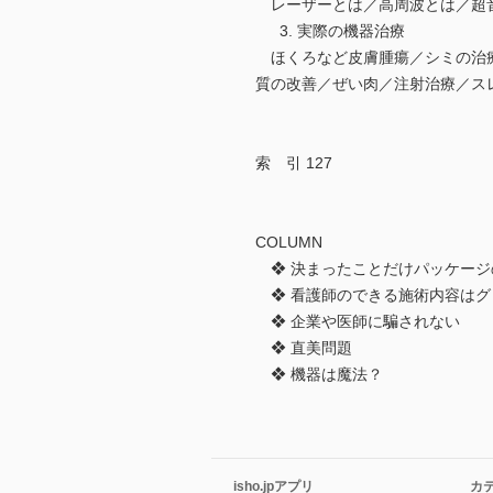
レーザーとは／高周波とは／超
3. 実際の機器治療
ほくろなど皮膚腫瘍／シミの治療
質の改善／ぜい肉／注射治療／ス
索 引 127
COLUMN
❖ 決まったことだけパッケージ
❖ 看護師のできる施術内容はグ
❖ 企業や医師に騙されない
❖ 直美問題
❖ 機器は魔法？
isho.jpアプリ
カ