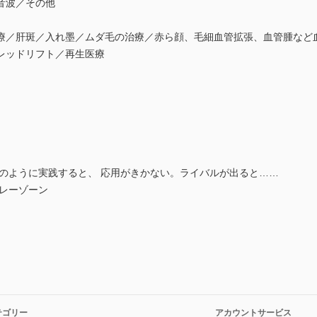
音波／その他
／肝斑／入れ墨／ムダ毛の治療／赤ら顔、毛細血管拡張、血管腫など
レッドリフト／再生医療
のように実践すると、 応用がきかない。ライバルが出ると……
レーゾーン
テゴリー
アカウントサービス