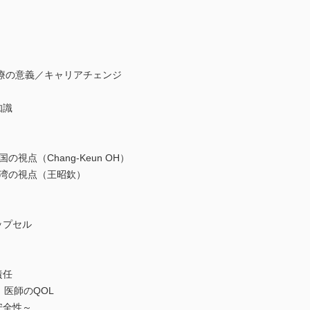
療の意義／キャリアチェンジ
知識
点（Chang-Keun OH）
湾の視点（王昭欽）
ップセル
責任
 医師のQOL
安全性～