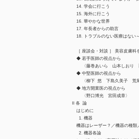
14. 学会に行こう
15. 海外に行こう
16. 華やかな世界
17. 年長者からの助言
18. トラブルのない医療はない
［ 座談会・対談 ］ 美容皮膚科
◆ 若手医師の視点から
〈藤巻あいら 山本しおり 西
◆ 中堅医師の視点から
〈柳下 悠 下島久美子 荒尾
◆ 地方開業医の視点から
〈野口博光 宮田成章〉
II 各 論
はじめに
1. 機器
機器はレーザー？／機器の種類
2. 機器各論