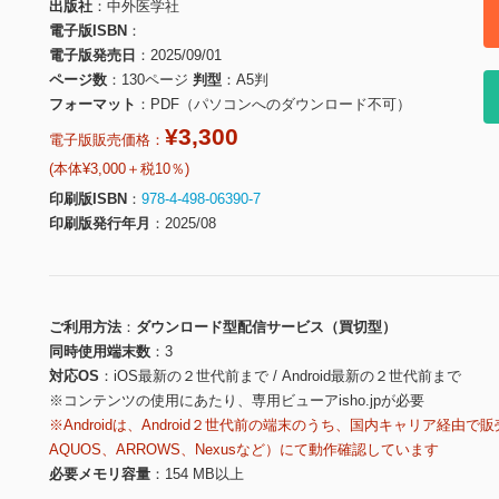
出版社
中外医学社
電子版ISBN
電子版発売日
2025/09/01
ページ数
130ページ
判型
A5判
フォーマット
PDF（パソコンへのダウンロード不可）
¥3,300
電子版販売価格：
(本体¥3,000＋税10％)
印刷版ISBN
978-4-498-06390-7
印刷版発行年月
2025/08
ご利用方法
ダウンロード型配信サービス（買切型）
同時使用端末数
3
対応OS
iOS最新の２世代前まで / Android最新の２世代前まで
※コンテンツの使用にあたり、専用ビューアisho.jpが必要
※Androidは、Android２世代前の端末のうち、国内キャリア経由で販
AQUOS、ARROWS、Nexusなど）にて動作確認しています
必要メモリ容量
154 MB以上