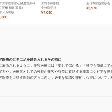
知大学医学部心臓血管外科
大野 博司(著)
全日本病院出版会
著) 渡橋 和政(監修)
中外医学社
¥2,970
ディカ出版
¥7,040
,280
容医療の世界に足を踏み入れるその前に
に象徴されるように，美容医療には「楽して儲かる」「誰でも簡単にで
実力や，医療者としての矜持が集客や収益に直結する非常にシビアな世
容医療を目指す医師の方々に向け，必要な知識や技術，心得について，