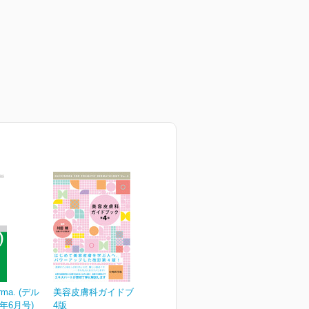
erma. (デル
美容皮膚科ガイドブック 第
26年6月号)
4版