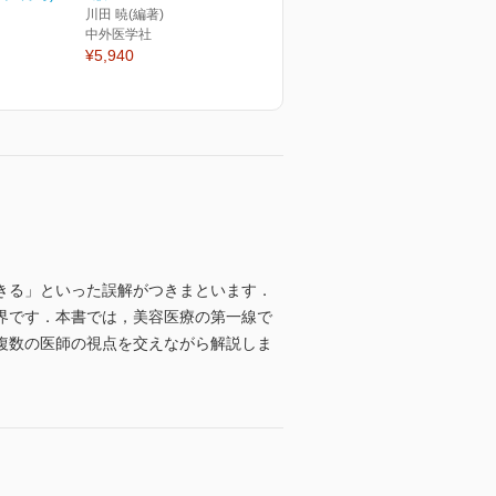
川田 暁(編著)
中外医学社
¥5,940
きる」といった誤解がつきまといます．
界です．本書では，美容医療の第一線で
複数の医師の視点を交えながら解説しま