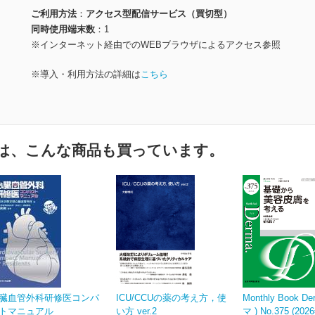
ご利用方法
アクセス型配信サービス（買切型）
同時使用端末数
1
※インターネット経由でのWEBブラウザによるアクセス参照
※導入・利用方法の詳細は
こちら
は、こんな商品も買っています。
臓血管外科研修医コンパ
ICU/CCUの薬の考え方，使
Monthly Book D
トマニュアル
い方 ver.2
マ ) No.375 (20