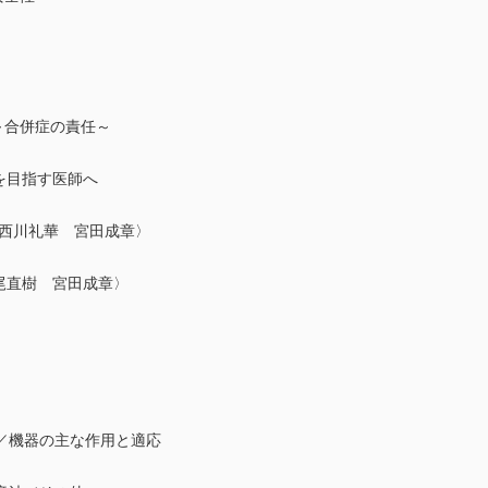
～合併症の責任～
を目指す医師へ
川礼華 宮田成章〉
直樹 宮田成章〉
／機器の主な作用と適応