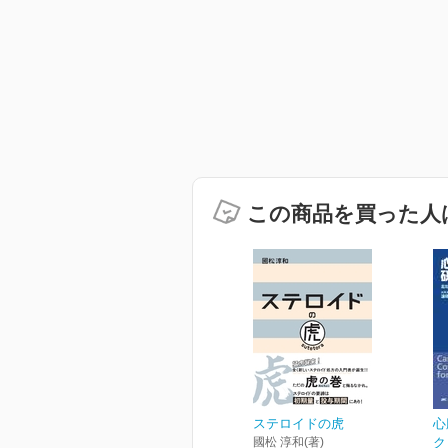
この商品を買った人
ステロイドの虎
心
國松 淳和(著)
ク