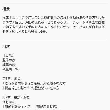
概要
臨床上よく出合う症状ごとに機能評価の流れと運動療法の進め方をわか
りやすく解説．評価の流れが一目でわかるフローチャートや豊富な画像
で初学者も迷わず手順を追える！臨床経験が長いセラピストが自身の判
断を客観視するにも役立つ1冊．
目次
【目次】
監修の序
編集の序
執筆者一覧
第1章 総論
1 これから求められる治療介入戦略の考え方
2 機能障害の診かたと運動療法の進め方
第2章 頚部・胸椎
はじめに
1 頚部を動かすと痛い（頚部屈曲時痛）