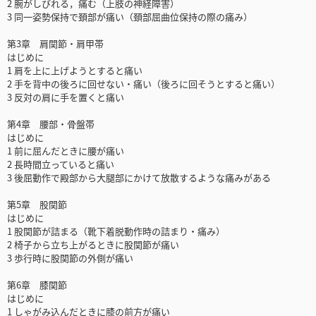
2 腕がしびれる，痛む（上肢の神経障害）
3 同一姿勢保持で頚部が痛い（頚部屈曲位保持の際の痛み）
第3章 肩関節・肩甲帯
はじめに
1 肩を上に上げようとすると痛い
2 手を背中の後ろに回せない・痛い（後ろに回そうとすると痛い）
3 反対の肩に手を置くと痛い
第4章 腰部・骨盤帯
はじめに
1 前に屈んだときに腰が痛い
2 長時間立っていると痛い
3 後屈動作で殿部から大腿部にかけて放散するような痛みがある
第5章 股関節
はじめに
1 股関節が詰まる（靴下着脱動作時の詰まり・痛み）
2 椅子から立ち上がるときに股関節が痛い
3 歩行時に股関節の外側が痛い
第6章 膝関節
はじめに
1 しゃがみ込んだときに膝の前方が痛い