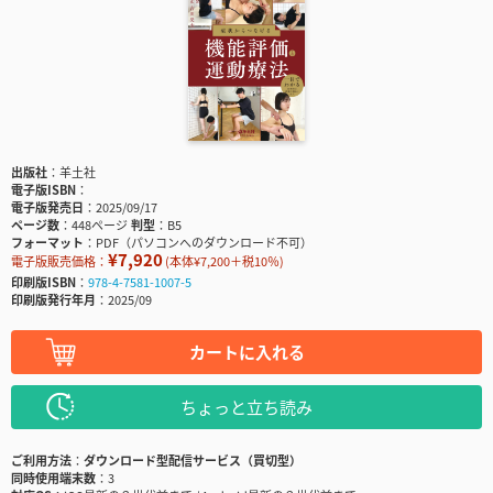
出版社
羊土社
電子版ISBN
電子版発売日
2025/09/17
ページ数
448ページ
判型
B5
フォーマット
PDF（パソコンへのダウンロード不可）
¥7,920
電子版販売価格：
(本体¥7,200＋税10％)
印刷版ISBN
978-4-7581-1007-5
印刷版発行年月
2025/09
カートに入れる
ちょっと立ち読み
ご利用方法
ダウンロード型配信サービス（買切型）
同時使用端末数
3