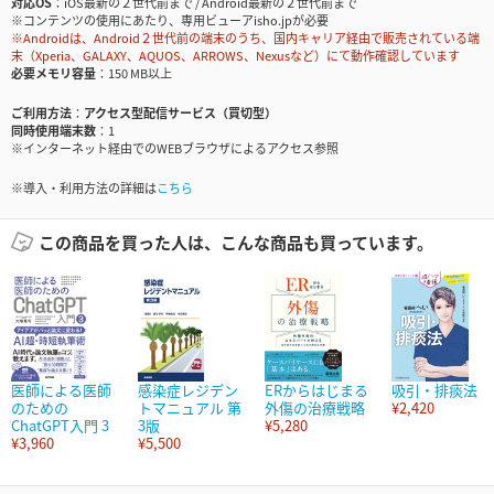
対応OS
iOS最新の２世代前まで / Android最新の２世代前まで
※コンテンツの使用にあたり、専用ビューアisho.jpが必要
※Androidは、Android２世代前の端末のうち、国内キャリア経由で販売されている端
末（Xperia、GALAXY、AQUOS、ARROWS、Nexusなど）にて動作確認しています
必要メモリ容量
150 MB以上
ご利用方法
アクセス型配信サービス（買切型）
同時使用端末数
1
※インターネット経由でのWEBブラウザによるアクセス参照
※導入・利用方法の詳細は
こちら
この商品を買った人は、こんな商品も買っています。
医師による医師
感染症レジデン
ERからはじまる
吸引・排痰法
のための
トマニュアル 第
外傷の治療戦略
¥2,420
ChatGPT入門 3
3版
¥5,280
¥3,960
¥5,500