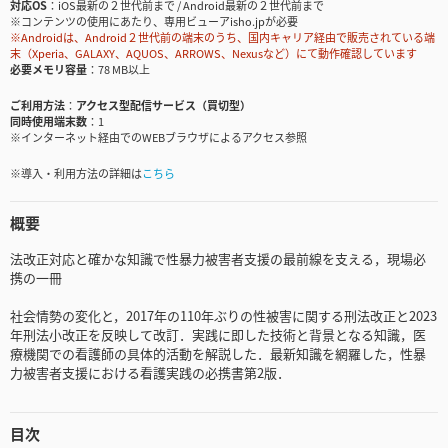
対応OS
iOS最新の２世代前まで / Android最新の２世代前まで
※コンテンツの使用にあたり、専用ビューアisho.jpが必要
※Androidは、Android２世代前の端末のうち、国内キャリア経由で販売されている端
末（Xperia、GALAXY、AQUOS、ARROWS、Nexusなど）にて動作確認しています
必要メモリ容量
78 MB以上
ご利用方法
アクセス型配信サービス（買切型）
同時使用端末数
1
※インターネット経由でのWEBブラウザによるアクセス参照
※導入・利用方法の詳細は
こちら
概要
法改正対応と確かな知識で性暴力被害者支援の最前線を支える，現場必
携の一冊
社会情勢の変化と，2017年の110年ぶりの性被害に関する刑法改正と2023
年刑法小改正を反映して改訂．実践に即した技術と背景となる知識，医
療機関での看護師の具体的活動を解説した．最新知識を網羅した，性暴
力被害者支援における看護実践の必携書第2版．
目次