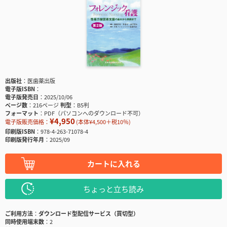
出版社
医歯薬出版
電子版ISBN
電子版発売日
2025/10/06
ページ数
216ページ
判型
B5判
フォーマット
PDF（パソコンへのダウンロード不可）
¥4,950
電子版販売価格：
(本体¥4,500＋税10％)
印刷版ISBN
978-4-263-71078-4
印刷版発行年月
2025/09
カートに入れる
ちょっと立ち読み
ご利用方法
ダウンロード型配信サービス（買切型）
同時使用端末数
2