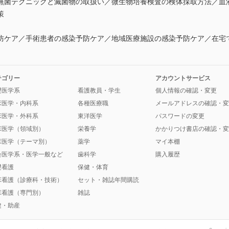
無菌テクニックと滅菌物の取扱い／微生物培養検査の検体採取方法／血
策
防ケア／手術患者の感染予防ケア／地域医療施設の感染予防ケア／在宅
テゴリー
アカウントサービス
礎医学系
看護教員・学生
個人情報の確認・変更
床医学・内科系
各種医療職
メールアドレスの確認・変
床医学・外科系
東洋医学
パスワードの変更
床医学（領域別）
栄養学
かかりつけ書店の確認・変
床医学（テーマ別）
薬学
マイ本棚
会医学系・医学一般など
歯科学
購入履歴
礎看護
保健・体育
床看護（診療科・技術）
セット・雑誌年間購読
床看護（専門別）
雑誌
健・助産