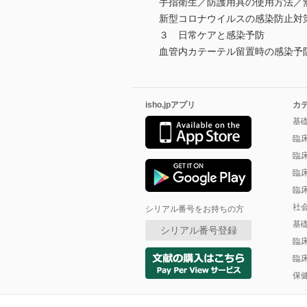
手指衛生／防護用具の使用方法／
新型コロナウイルスの感染防止対
３ 日常ケアと感染予防
血管内カテーテル留置時の感染予
isho.jpアプリ
カ
基
臨
臨
臨
臨
社
シリアル番号をお持ちの方
基
シリアル番号登録
臨
臨
保