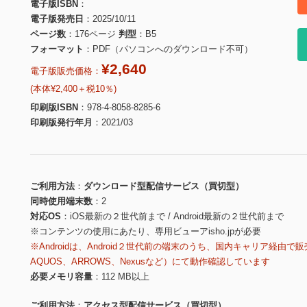
電子版ISBN
電子版発売日
2025/10/11
ページ数
176ページ
判型
B5
フォーマット
PDF（パソコンへのダウンロード不可）
¥2,640
電子版販売価格：
(本体¥2,400＋税10％)
印刷版ISBN
978-4-8058-8285-6
印刷版発行年月
2021/03
ご利用方法
ダウンロード型配信サービス（買切型）
同時使用端末数
2
対応OS
iOS最新の２世代前まで / Android最新の２世代前まで
※コンテンツの使用にあたり、専用ビューアisho.jpが必要
※Androidは、Android２世代前の端末のうち、国内キャリア経由で販
AQUOS、ARROWS、Nexusなど）にて動作確認しています
必要メモリ容量
112 MB以上
ご利用方法
アクセス型配信サービス（買切型）