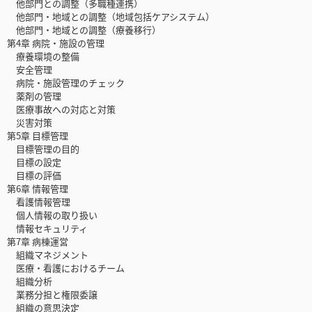
他部門との調整（多職種連携）
他部門・地域との調整（地域包括ケアシステム）
他部門・地域との調整（療養移行）
第4章 病院・施設の管理
療養環境の整備
安全管理
病院・施設管理のチェック
薬剤の管理
医療事故への対応と対策
災害対策
第5章 目標管理
目標管理の目的
目標の設定
目標の評価
第6章 情報管理
看護情報管理
個人情報の取り扱い
情報セキュリティ
第7章 病棟運営
組織マネジメント
医療・看護におけるチーム
組織分析
業務分担と権限委譲
組織の意思決定