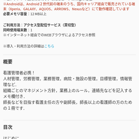
※Androidは、Android２世代前の端末のうち、国内キャリア経由で販売されている端
末（Xperia、GALAXY、AQUOS、ARROWS、Nexusなど）にて動作確認しています
必要メモリ容量
12 MB以上
ご利用方法
アクセス型配信サービス（買切型）
同時使用端末数
1
※インターネット経由でのWEBブラウザによるアクセス参照
※導入・利用方法の詳細は
こちら
概要
看護管理者必携！
人材管理，労務管理，業務管理，病院・施設の管理，目標管理，情報管
理など．
組織ごとのマネジメント方針，業務上のルール，連絡先などを記入する
メモ欄付き．
師長などを目指す看護主任の方や副師長，師長以上の看護師の方のため
の１冊です．
目次
はじめに