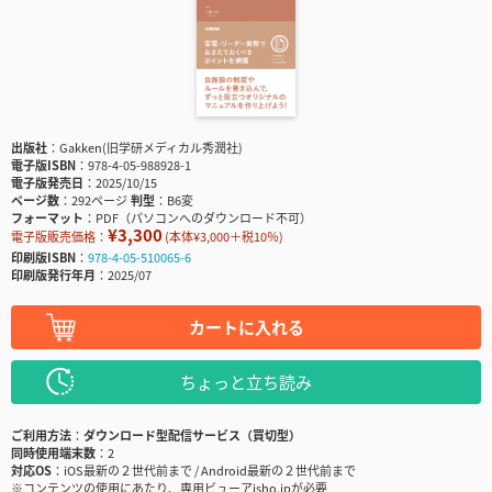
出版社
Gakken(旧学研メディカル秀潤社)
電子版ISBN
978-4-05-988928-1
電子版発売日
2025/10/15
ページ数
292ページ
判型
B6変
フォーマット
PDF（パソコンへのダウンロード不可）
¥3,300
電子版販売価格：
(本体¥3,000＋税10％)
印刷版ISBN
978-4-05-510065-6
印刷版発行年月
2025/07
カートに入れる
ちょっと立ち読み
ご利用方法
ダウンロード型配信サービス（買切型）
同時使用端末数
2
対応OS
iOS最新の２世代前まで / Android最新の２世代前まで
※コンテンツの使用にあたり、専用ビューアisho.jpが必要