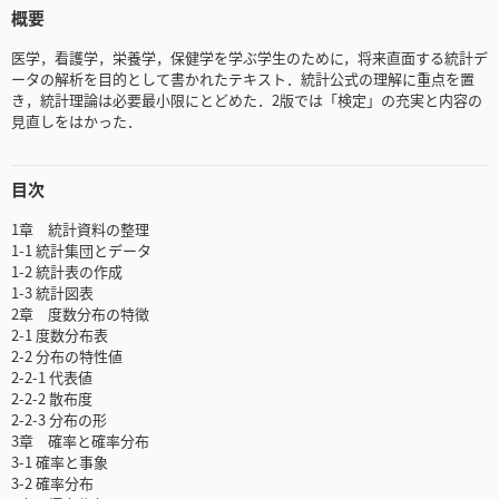
概要
医学，看護学，栄養学，保健学を学ぶ学生のために，将来直面する統計デ
ータの解析を目的として書かれたテキスト．統計公式の理解に重点を置
き，統計理論は必要最小限にとどめた．2版では「検定」の充実と内容の
見直しをはかった．
目次
1章 統計資料の整理
1-1 統計集団とデータ
1-2 統計表の作成
1-3 統計図表
2章 度数分布の特徴
2-1 度数分布表
2-2 分布の特性値
2-2-1 代表値
2-2-2 散布度
2-2-3 分布の形
3章 確率と確率分布
3-1 確率と事象
3-2 確率分布