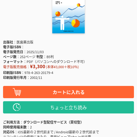
出版社
医歯薬出版
電子版ISBN
電子版発売日
2025/11/03
ページ数
252ページ
判型
B5判
フォーマット
PDF（パソコンへのダウンロード不可）
¥3,300
電子版販売価格：
(本体¥3,000＋税10％)
印刷版ISBN
978-4-263-20179-4
印刷版発行年月
2002/11
カートに入れる
ちょっと立ち読み
ご利用方法
ダウンロード型配信サービス（買切型）
同時使用端末数
2
対応OS
iOS最新の２世代前まで / Android最新の２世代前まで
※コンテンツの使用にあたり、専用ビューアisho.jpが必要