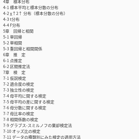
4章 標本分布
4-1 標本平均と標本分散の分布
4-2 χ↑2↑ 分布（標本分散の分布）
4-3 t分布
4-4 F分布
5章 回帰と相関
5-1 単回帰
5-2 単相関
5-3 重回帰と相関関係
6章 推 定
6-1 点推定
6-2 区間推定法
7章 検 定
7-1 仮説検定
7-2 適合度の検定
7-3 独立性の検定
7-4 母平均に関する検定
7-5 母平均の差に関する検定
7-6 母分散に関する検定
7-7 母比率の検定
7-8 相関係数の検定
7-9 グラブス-スミルノフの棄却検定法
7-10 オッズ比の検定
7-11 データの種類別にみた検定の適用方法