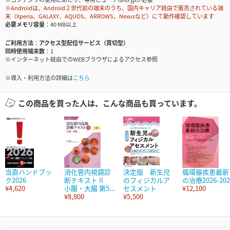
※Androidは、Android２世代前の端末のうち、国内キャリア経由で販売されている端
末（Xperia、GALAXY、AQUOS、ARROWS、Nexusなど）にて動作確認しています
必要メモリ容量
40 MB以上
ご利用方法
アクセス型配信サービス（買切型）
同時使用端末数
1
※インターネット経由でのWEBブラウザによるアクセス参照
※導入・利用方法の詳細は
こちら
この商品を買った人は、こんな商品も買っています。
当直ハンドブッ
消化管内視鏡診
決定版 新生児
循環器疾患最新
ク2026
断テキスト II
のフィジカルア
の治療2026-202
¥4,620
小腸・大腸 第5...
セスメント
¥12,100
¥8,800
¥5,500