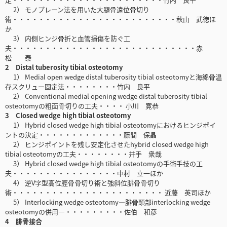
2） モノプレーン法を用いた大腿骨遠位骨切り
術・・・・・・・・・・・・・・・・・・・・・・・・・秋山 武徳ほ
か
3） 内側ヒンジ骨折と血管損傷を防ぐ工
夫・・・・・・・・・・・・・・・・・・・・・・・・・・・・赤
松 泰
2 Distal tuberosity tibial osteotomy
1） Medial open wedge distal tuberosity tibial osteotomyと海綿骨温
存スクリュー固定法・・・・・・・・竹内 良平
2） Conventional medial opening wedge distal tuberosity tibial
osteotomyの粗面骨切りの工夫・・・・ 小川 寛恭
3 Closed wedge high tibial osteotomy
1） Hybrid closed wedge high tibial osteotomyにおけるヒンジポイ
ントの決定・・・・・・・・・・・・・藤間 保晶
2） ヒンジポイントを残し安定化させたhybrid closed wedge high
tibial osteotomyの工夫・・・・・・・・井手 衆哉
3） Hybrid closed wedge high tibial osteotomyの手術手技の工
夫・・・・・・・・・・・・・・・・中村 立一ほか
4） 逆V字型高位脛骨骨切り術と強斜位腓骨骨切り
術・・・・・・・・・・・・・・・・・・・・・・・ 近藤 英司ほか
5） Interlocking wedge osteotomy―腓骨頚部interlocking wedge
osteotomyの併用―・・・・・・・・・佐伯 和彦
4 腓骨接合