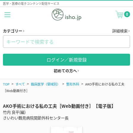
医学・医療の電子コンテンツ配信サービス
0
カテゴリー
詳細検索
ログイン／新規登録
初めての方へ
TOP
すべて
臨床医学（領域別）
整形外科
AKO手術における私の工夫
［Web動画付き］
AKO手術における私の工夫［Web動画付き］【電子版】
竹内 良平(編)
さいわい鶴見病院関節外科センター長