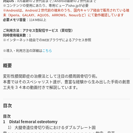
対応OS
iOS最新の２世代前まで / Android最新の２世代前まで
※コンテンツの使用にあたり、専用ビューアisho.jpが必要
※Androidは、Android２世代前の端末のうち、国内キャリア経由で販売されている端
末（Xperia、GALAXY、AQUOS、ARROWS、Nexusなど）にて動作確認しています
必要メモリ容量
114 MB以上
ご利用方法
アクセス型配信サービス（買切型）
同時使用端末数
1
※インターネット経由でのWEBブラウザによるアクセス参照
※導入・利用方法の詳細は
こちら
概要
変形性膝関節症の治療法として注目の膝周囲骨切り術。
本書ではそのスペシャリスト達が、豊富な経験から生み出した手術の創意
工夫を３４本の動画付きで解説しています。
目次
目次
1 Distal femoral osteotomy
1） 大腿骨遠位骨切り術におけるダブルプレート固
定・・・・・・・・・・・・・・・・・・・・・・・竹内 良平