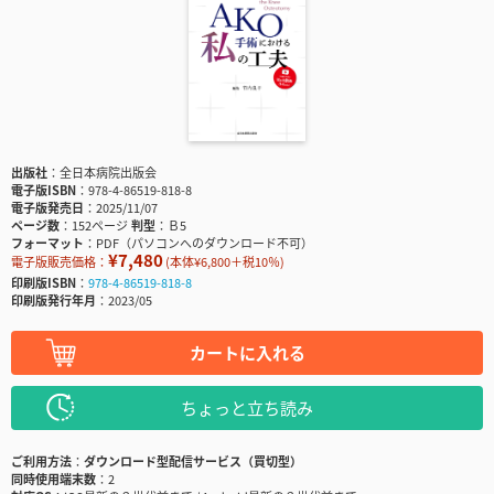
出版社
全日本病院出版会
電子版ISBN
978-4-86519-818-8
電子版発売日
2025/11/07
ページ数
152ページ
判型
Ｂ5
フォーマット
PDF（パソコンへのダウンロード不可）
¥7,480
電子版販売価格：
(本体¥6,800＋税10％)
印刷版ISBN
978-4-86519-818-8
印刷版発行年月
2023/05
カートに入れる
ちょっと立ち読み
ご利用方法
ダウンロード型配信サービス（買切型）
同時使用端末数
2