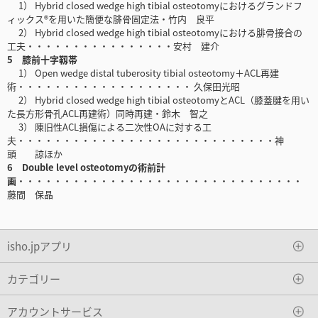
1） Hybrid closed wedge high tibial osteotomyにおけるグランドフ
ィックス®を用いた簡便な腓骨固定法・竹内 良平
2） Hybrid closed wedge high tibial osteotomyにおける腓骨接合の
工夫・・・・・・・・・・・・・・・・安村 建介
5 膝前十字靱帯
1） Open wedge distal tuberosity tibial osteotomy＋ACL再建
術・・・・・・・・・・・・・・・・・・・ 久保田光昭
2） Hybrid closed wedge high tibial osteotomyとACL（膝蓋腱を用い
た長方形骨孔ACL再建術）同時再建・鈴木 智之
3） 陳旧性ACL損傷による二次性OAに対する工
夫・・・・・・・・・・・・・・・・・・・・・・・・・・・・神
頭 諒ほか
6 Double level osteotomyの術前計
画
・・・・・・・・・・・・・・・・・・・・・・・・・・・・・・・
藤間 保晶
isho.jpアプリ
カテゴリー
アカウントサービス