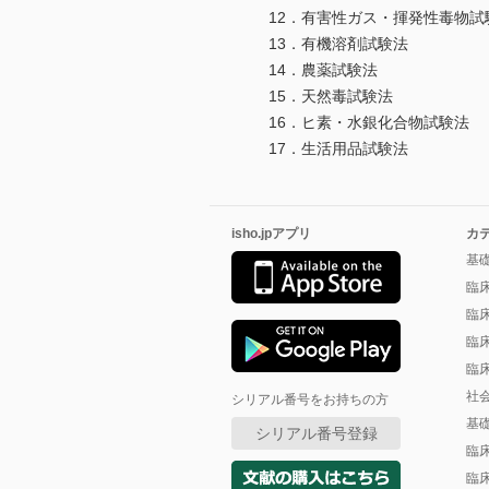
12．有害性ガス・揮発性毒物試
13．有機溶剤試験法
14．農薬試験法
15．天然毒試験法
16．ヒ素・水銀化合物試験法
17．生活用品試験法
isho.jpアプリ
カ
基
臨
臨
臨
臨
社
シリアル番号をお持ちの方
基
シリアル番号登録
臨
臨