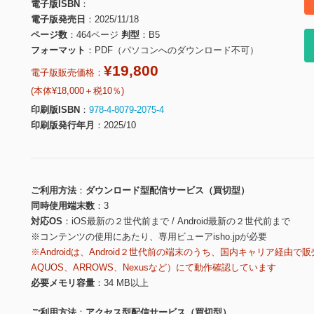
電子版ISBN
電子版発売日
2025/11/18
ページ数
464ページ
判型
B5
フォーマット
PDF（パソコンへのダウンロード不可）
¥19,800
電子版販売価格：
(本体¥18,000＋税10％)
印刷版ISBN
978-4-8079-2075-4
印刷版発行年月
2025/10
ご利用方法
ダウンロード型配信サービス（買切型）
同時使用端末数
3
対応OS
iOS最新の２世代前まで / Android最新の２世代前まで
※コンテンツの使用にあたり、専用ビューアisho.jpが必要
※Androidは、Android２世代前の端末のうち、国内キャリア経由で販
AQUOS、ARROWS、Nexusなど）にて動作確認しています
必要メモリ容量
34 MB以上
ご利用方法
アクセス型配信サービス（買切型）