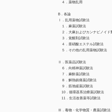
４．薬物乱用
B．各論
Ⅰ．乱用薬物試験法
１．麻薬試験法
２．大麻およびカンナビノイド
３．覚醒剤試験法
４．亜硝酸エステル試験法
５．その他の乱用薬物試験法
Ⅱ．医薬品試験法
６．向精神薬試験法
７．麻酔薬試験法
８．解熱鎮痛薬試験法
９．筋弛緩薬試験法
10．循環器系治療薬試験法
11．生活改善薬等試験法
Ⅲ．毒物・化学物質・農薬試験法