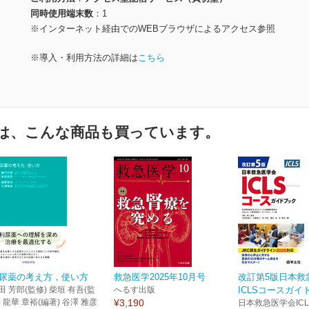
同時使用端末数
1
※インターネット経由でのWEBブラウザによるアクセス参照
※導入・利用方法の詳細は
こちら
は、こんな商品も買っています。
尿薬の考え方，使い方
救急医学2025年10月号
改訂第5版日本救
田 芳郎(監修) 柴垣 有吾(監
へるす出版
ICLSコースガイ
) 龍華 章裕(編著) 谷澤 雅彦
¥3,190
日本救急医学会IC