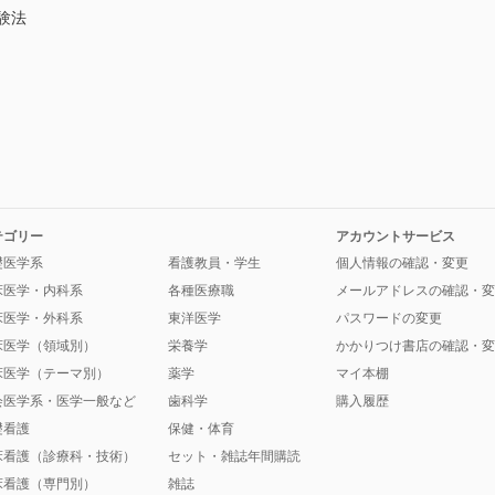
験法
テゴリー
アカウントサービス
礎医学系
看護教員・学生
個人情報の確認・変更
床医学・内科系
各種医療職
メールアドレスの確認・変
床医学・外科系
東洋医学
パスワードの変更
床医学（領域別）
栄養学
かかりつけ書店の確認・変
床医学（テーマ別）
薬学
マイ本棚
会医学系・医学一般など
歯科学
購入履歴
礎看護
保健・体育
床看護（診療科・技術）
セット・雑誌年間購読
床看護（専門別）
雑誌