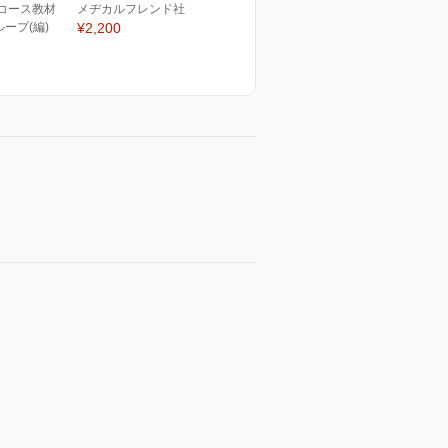
Sコース教材
メヂカルフレンド社
ープ(編)
¥2,200