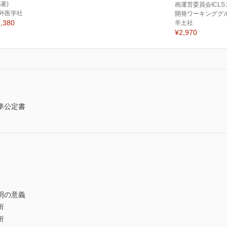
編著)
画運営委員会ICL
外医学社
開発ワーキンググル
,380
羊土社
¥2,970
準公定書
明の意義
析
析