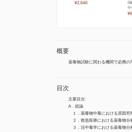
¥2,640
(
中
¥6
概要
薬毒物試験に関わる機関で必携の
目次
主要目次:
A．総論
１．薬毒物中毒における原因究
２．救急医療における薬毒物分
３．法中毒学における薬毒物分