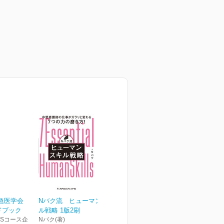
急医学会
Nバク流 ヒューマンスキ
ドブック
ル戦略 1版2刷
LSコース企
Nバク(著)