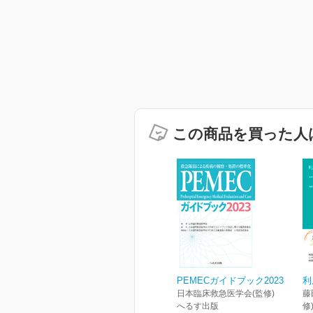
この商品を買った人
PEMECガイドブック2023
利
日本臨床救急医学会(監修)
藤
へるす出版
修