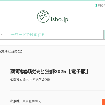
初め
ー
試験法と注解2025
薬毒物試験法と注解2025【電子版】
公益社団法人 日本薬学会(編)
出版社
東京化学同人