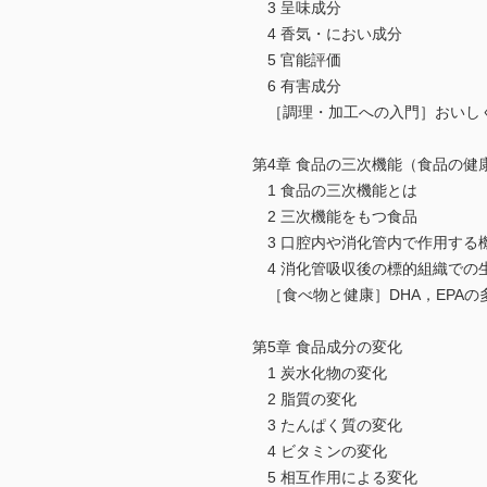
3 呈味成分
4 香気・におい成分
5 官能評価
6 有害成分
［調理・加工への入門］おいし
第4章 食品の三次機能（食品の健
1 食品の三次機能とは
2 三次機能をもつ食品
3 口腔内や消化管内で作用する
4 消化管吸収後の標的組織での
［食べ物と健康］DHA，EPAの
第5章 食品成分の変化
1 炭水化物の変化
2 脂質の変化
3 たんぱく質の変化
4 ビタミンの変化
5 相互作用による変化