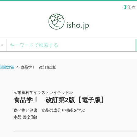
初め
ー
試験対策
食品学Ⅰ 改訂第2版
≪栄養科学イラストレイテッド≫
食品学Ⅰ 改訂第2版【電子版】
食べ物と健康 食品の成分と機能を学ぶ
水品 善之(編)