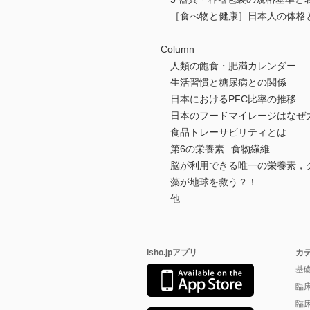
［食べ物と健康］日本人の体格
Column
人類の飽食・肥満カレンダー
生活習慣と糖尿病との関係
日本におけるPFC比率の推移
日本のフードマイレージはなぜ
食品トレーサビリティとは
第6の栄養素─食物繊維
脳が利用できる唯一の栄養素，
藻が地球を救う？！
他
isho.jpアプリ
カ
基
臨
臨