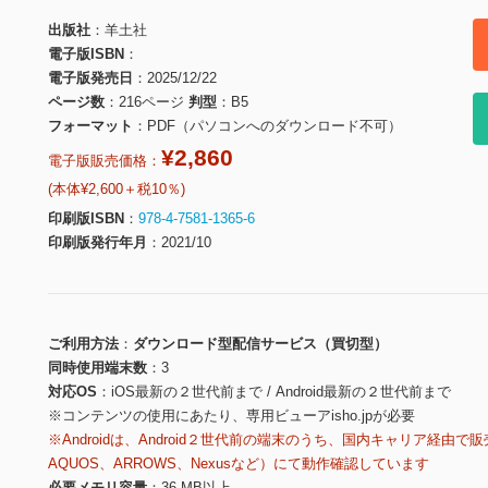
出版社
羊土社
電子版ISBN
電子版発売日
2025/12/22
ページ数
216ページ
判型
B5
フォーマット
PDF（パソコンへのダウンロード不可）
¥2,860
電子版販売価格：
(本体¥2,600＋税10％)
印刷版ISBN
978-4-7581-1365-6
印刷版発行年月
2021/10
ご利用方法
ダウンロード型配信サービス（買切型）
同時使用端末数
3
対応OS
iOS最新の２世代前まで / Android最新の２世代前まで
※コンテンツの使用にあたり、専用ビューアisho.jpが必要
※Androidは、Android２世代前の端末のうち、国内キャリア経由で販
AQUOS、ARROWS、Nexusなど）にて動作確認しています
必要メモリ容量
36 MB以上