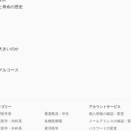
と寿命の歴史
大きいのか
グルコース
テゴリー
アカウントサービス
礎医学系
看護教員・学生
個人情報の確認・変更
床医学・内科系
各種医療職
メールアドレスの確認・変
床医学・外科系
東洋医学
パスワードの変更