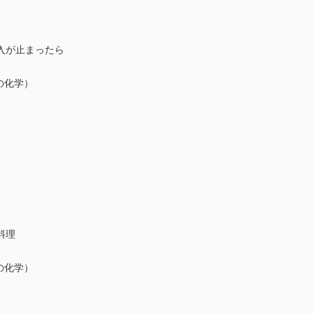
入が止まったら
の化学）
料理
の化学）