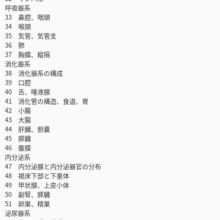
呼吸器系
33 鼻腔、咽頭
34 喉頭
35 気管、気管支
36 肺
37 胸膜、縦隔
消化器系
38 消化器系の構成
39 口腔
40 舌、唾液腺
41 消化管の構造、食道、胃
42 小腸
43 大腸
44 肝臓、胆嚢
45 膵臓
46 腹膜
内分泌系
47 内分泌腺と内分泌器官の分布
48 視床下部と下垂体
49 甲状腺、上皮小体
50 副腎、膵臓
51 卵巣、精巣
泌尿器系