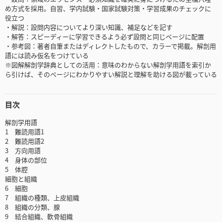
め方式を採用。自習、学内試験・国家試験対策・学習成果のチェックに
役立つ
・解説：設問内容についてより深い知識、補足などを記す
・解答：スピーディーに学習できるよう必ず設問と同じページに配置
・参考図：著者自筆またはディレクトしたもので、カラーで掲載。解剖用
語には読み仮名をつけている
※図解解剖学辞典としての活用：意味のわからない解剖学用語を索引か
ら引けば、そのページにわかりやすい解説と理解を助ける図が載っている
目次
解剖学用語
1 難読用語1
2 難読用語2
3 方向用語
4 身体の部位
5 体腔
細胞と組織
6 細胞
7 組織の種類、上皮組織
8 組織の分類、腺
9 結合組織、軟骨組織