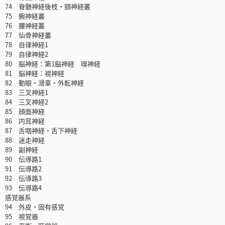
74 脊髄神経後枝・頸神経叢
75 腕神経叢
76 腰神経叢
77 仙骨神経叢
78 自律神経1
79 自律神経2
80 脳神経：第1脳神経 嗅神経
81 脳神経：視神経
82 動眼・滑車・外転神経
83 三叉神経1
84 三叉神経2
85 顔面神経
86 内耳神経
87 舌咽神経・舌下神経
88 迷走神経
89 副神経
90 伝導路1
91 伝導路2
92 伝導路3
93 伝導路4
感覚器系
94 外皮・固有感覚
95 視覚器