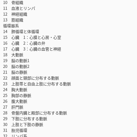
10 骨組織
11 血液とリンパ
12 神経組織
13 筋組織
循環器系
14 肺循環と体循環
15 心臓 1：心膜と心房・心室
16 心臓 2：心臓の弁
17 心臓 3：心臓の血管と神経
18 大動脈
19 脳の動脈1
20 脳の動脈2
21 脳の静脈
22 顔面と頸部に分布する動脈
23 上肢帯と自由上肢に分布する動脈
24 胸大動脈
25 胸部の静脈
26 腹大動脈
27 肝門脈
28 骨盤内臓と殿部に分布する動脈
29 下肢に分布する動脈
30 上肢と下肢の静脈
31 胎児循環
32 リンパ系