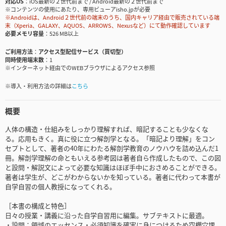
対応OS
iOS最新の２世代前まで / Android最新の２世代前まで
※コンテンツの使用にあたり、専用ビューアisho.jpが必要
※Androidは、Android２世代前の端末のうち、国内キャリア経由で販売されている端
末（Xperia、GALAXY、AQUOS、ARROWS、Nexusなど）にて動作確認しています
必要メモリ容量
526 MB以上
ご利用方法
アクセス型配信サービス（買切型）
同時使用端末数
1
※インターネット経由でのWEBブラウザによるアクセス参照
※導入・利用方法の詳細は
こちら
概要
人体の構造・仕組みをしっかり理解すれば、暗記することも少なくな
る。応用もきく。真に役に立つ解剖学となる。「暗記より理解」をコン
セプトとして、著者の40年にわたる解剖学教育のノウハウを詰め込んだ1
冊。解剖学理解の命ともいえる参考図は著者自ら作成したもので、この図
と設問・解説文によって必要な知識はほぼ手中におさめることができる。
著者は学生が、どこがわからないかを知っている。著者に代わって本書が
自学自習の個人教授になってくれる。
［本書の構成と特色］
日々の授業・講義に沿った自学自習用に編集。サブテキストに最適。
・設問：領域のエッセンス・必須知識を確実に身につけるため空欄穴埋