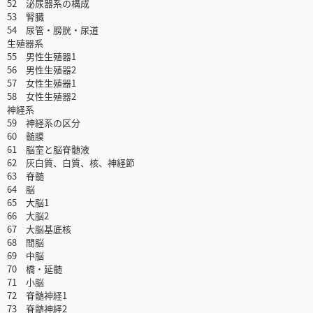
52 泌尿器系の構成
53 腎臓
54 尿管・膀胱・尿道
生殖器系
55 男性生殖器1
56 男性生殖器2
57 女性生殖器1
58 女性生殖器2
神経系
59 神経系の区分
60 髄膜
61 脳室と脳脊髄液
62 灰白質、白質、核、神経節
63 脊髄
64 脳
65 大脳1
66 大脳2
67 大脳基底核
68 間脳
69 中脳
70 橋・延髄
71 小脳
72 脊髄神経1
73 脊髄神経2