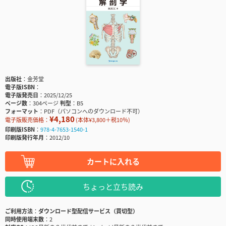
出版社
金芳堂
電子版ISBN
電子版発売日
2025/12/25
ページ数
304ページ
判型
B5
フォーマット
PDF（パソコンへのダウンロード不可）
¥4,180
電子版販売価格：
(本体¥3,800＋税10％)
印刷版ISBN
978-4-7653-1540-1
印刷版発行年月
2012/10
カートに入れる
ちょっと立ち読み
ご利用方法
ダウンロード型配信サービス（買切型）
同時使用端末数
2