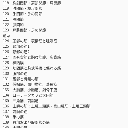
118 胸鎖関節・肩鎖関節・肩関節
119 肘関節・橈尺関節
120 手関節・手の関節
121 股関節
122 膝関節
123 脛腓関節・足の関節
筋系
124 頭部の筋：表情筋と咀嚼筋
125 頸部の筋1
126 頸部の筋2
127 固有背筋と胸腰筋膜、広背筋
128 横隔膜
129 肋間筋と胸式呼吸に係わる筋
130 腹部の筋
131 腹部と骨盤の筋
132 僧帽筋、肩甲挙筋、菱形筋
133 大胸筋、小胸筋、鎖骨下筋
134 ローテータカフと大円筋
135 三角筋、前鋸筋
136 上腕の筋：上腕二頭筋・烏口腕筋・上腕三頭筋
137 前腕の筋
138 手の筋
139 殿部および股関節の筋
140 大腿の筋