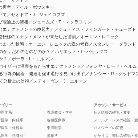
の再考／デイル・ボウスキー
いて／セオドア・J・ジェイコブズ
び理論上の諸相／ジェームズ・T・マクラフリン
（エナクトメントの喚起力）／ジュディス・フィンガート・チューズド
逆転移のエナクトメントが果たした役割／オーエン・レニック
わまった状態：オーエン・レニックの章の考察／スタンレー・グランド
のか，だれのものなのか？／ハリエット・I・バセックス
か？／ポーラ・L・エルマン
ーバイザーに洞察をもたらすエナクトメント／フォンヤ・ロード・ヘルム
ける行為の固着：発達を促す退行を見つけ出す／ナンシー・R・グッドマ
て分析上の信頼／スティーヴン・J・エルマン
テゴリー
アカウントサービス
礎医学系
看護教員・学生
個人情報の確認・変更
床医学・内科系
各種医療職
メールアドレスの確認・変
床医学・外科系
東洋医学
パスワードの変更
床医学（領域別）
栄養学
かかりつけ書店の確認・変