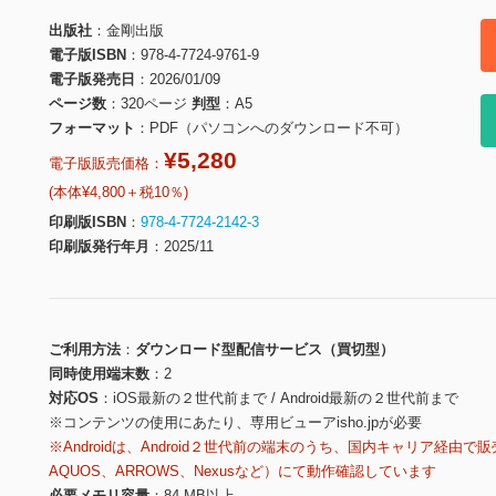
出版社
金剛出版
電子版ISBN
978-4-7724-9761-9
電子版発売日
2026/01/09
ページ数
320ページ
判型
A5
フォーマット
PDF（パソコンへのダウンロード不可）
¥5,280
電子版販売価格：
(本体¥4,800＋税10％)
印刷版ISBN
978-4-7724-2142-3
印刷版発行年月
2025/11
ご利用方法
ダウンロード型配信サービス（買切型）
同時使用端末数
2
対応OS
iOS最新の２世代前まで / Android最新の２世代前まで
※コンテンツの使用にあたり、専用ビューアisho.jpが必要
※Androidは、Android２世代前の端末のうち、国内キャリア経由で販
AQUOS、ARROWS、Nexusなど）にて動作確認しています
必要メモリ容量
84 MB以上