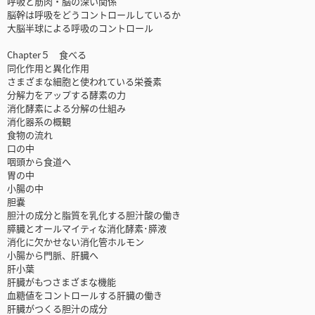
呼吸と筋肉・脳の深い関係
脳幹は呼吸をどうコントロールしているか
大脳半球による呼吸のコントロール
Chapter５ 食べる
同化作用と異化作用
さまざまな細胞と使われている栄養素
分解力をアップする酵素の力
消化酵素による分解の仕組み
消化器系の概観
食物の流れ
口の中
咽頭から食道へ
胃の中
小腸の中
胆嚢
胆汁の成分と脂質を乳化する胆汁酸の働き
膵臓とオールマイティな消化酵素･膵液
消化に欠かせない消化管ホルモン
小腸から門脈、肝臓へ
肝小葉
肝臓がもつさまざまな機能
血糖値をコントロールする肝臓の働き
肝臓がつくる胆汁の成分