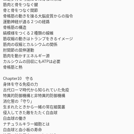
筋肉と骨をつなぐ腱
骨と骨をつなぐ関節
骨格筋の動きを操る大脳皮質からの指令
運動神経が通る２つの経路
骨格筋の構造
縞模様をつくる２種類の線維
筋収縮の動きはトランプをきるイメージ
筋肉の収縮とカルシウムの関係
肘関節の屈伸運動
筋肉を動かすエネルギー源
カルシウムの回収にもATPは必要
骨格筋と熱
Chapter10 守る
身体を守る免疫の力
古代ローマ時代から知られていた免疫
特異的防御機構と非特異的防御機構
消化管の「守り」
生まれたときから一緒の常在細菌叢
侵入してきた敵をたたく白血球
白血球の働き
ナチュラルキラー細胞とは
白血球と血小板の寿命