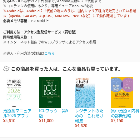
対応OS
iOS最新の２世代前まで / Android最新の２世代前まで
※コンテンツの使用にあたり、専用ビューアisho.jpが必要
※Androidは、Android２世代前の端末のうち、国内キャリア経由で販売されている端
末（Xperia、GALAXY、AQUOS、ARROWS、Nexusなど）にて動作確認しています
必要メモリ容量
198 MB以上
ご利用方法
アクセス型配信サービス（買切型）
同時使用端末数
1
※インターネット経由でのWEBブラウザによるアクセス参照
※導入・利用方法の詳細は
こちら
この商品を買った人は、こんな商品も買っています。
治療薬マニュア
ICUブック 第5
レジデントのた
集中治療×内科
ル2026 アプリ
版
めの これだけ
の診断戦略
¥5,610
¥11,000
輸液
¥7,150
¥4,620