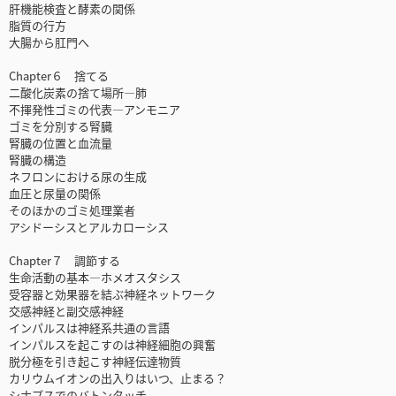
肝機能検査と酵素の関係
脂質の行方
大腸から肛門へ
Chapter６ 捨てる
二酸化炭素の捨て場所—肺
不揮発性ゴミの代表—アンモニア
ゴミを分別する腎臓
腎臓の位置と血流量
腎臓の構造
ネフロンにおける尿の生成
血圧と尿量の関係
そのほかのゴミ処理業者
アシドーシスとアルカローシス
Chapter７ 調節する
生命活動の基本—ホメオスタシス
受容器と効果器を結ぶ神経ネットワーク
交感神経と副交感神経
インパルスは神経系共通の言語
インパルスを起こすのは神経細胞の興奮
脱分極を引き起こす神経伝達物質
カリウムイオンの出入りはいつ、止まる？
シナプスでのバトンタッチ