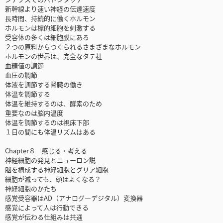
新幹線より速い神経の伝達速度
長時間、持続的に働くホルモン
ホルモンは標的細胞を刺激する
受容体の多くは細胞膜にある
２つの原料からつくられるさまざまなホルモン
ホルモンの世界は、完全なタテ社
血糖値の調節
血圧の調節
体液を調節する腎臓の働き
体温を調節する
体温を維持するのは、酵素のため
重要なのは脳内温度
体温を調節するのは視床下部
１日の間にも体温リズムはある
Chapter８ 感じる・考える
神経細胞の発見とニューロン説
脳を構成する神経細胞とグリア細胞
細胞が減っても、頭はよくなる？
神経細胞のかたち
感覚受容器はAD（アナログ—デジタル）変換器
感覚によって人は行動できる
感覚が伝わる仕組みは共通