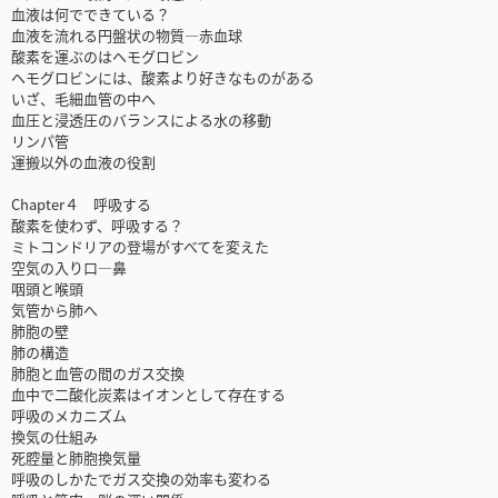
血液は何でできている？
血液を流れる円盤状の物質—赤血球
酸素を運ぶのはヘモグロビン
ヘモグロビンには、酸素より好きなものがある
いざ、毛細血管の中へ
血圧と浸透圧のバランスによる水の移動
リンパ管
運搬以外の血液の役割
Chapter４ 呼吸する
酸素を使わず、呼吸する？
ミトコンドリアの登場がすべてを変えた
空気の入り口—鼻
咽頭と喉頭
気管から肺へ
肺胞の壁
肺の構造
肺胞と血管の間のガス交換
血中で二酸化炭素はイオンとして存在する
呼吸のメカニズム
換気の仕組み
死腔量と肺胞換気量
呼吸のしかたでガス交換の効率も変わる