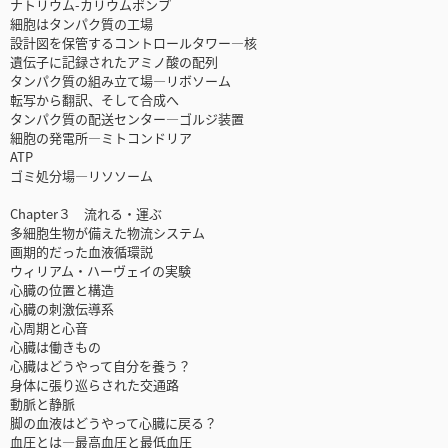
ナトリウム-カリウムポンプ
細胞はタンパク質の工場
設計図を保管するコントロールタワー—核
遺伝子に記録されたアミノ酸の配列
タンパク質の組み立て場—リボソーム
転写から翻訳、そして合成へ
タンパク質の配送センター—ゴルジ装置
細胞の発電所—ミトコンドリア
ATP
ゴミ処分場—リソソーム
Chapter３ 流れる・運ぶ
多細胞生物が備えた物流システム
画期的だった血液循環説
ウィリアム・ハーヴェイの実験
心臓の位置と構造
心臓の刺激伝導系
心周期と心音
心臓は働きもの
心臓はどうやって自分を養う？
身体に張り巡らされた交通路
動脈と静脈
脚の血液はどうやって心臓に戻る？
血圧とは—最高血圧と最低血圧