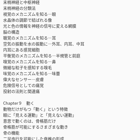
末梢神経と中枢神経
末梢神経の分類法
視覚のメカニズムを知る—眼
水晶体の調節で結ばれる像
光と色の情報を神経の信号に変える網膜
脳の構造
聴覚のメカニズムを知る—耳
空気の振動を水の振動に—外耳、内耳、中耳
内耳にある感覚細胞
平衡覚のメカニズムを知る—半規管と前庭
嗅覚のメカニズムを知る—鼻
微細な粒子を感知する嗅毛
味覚のメカニズムを知る—味蕾
偉大なセンサー—皮膚
危険信号としての痛覚
投射の法則と関連痛
Chapter９ 動く
動物だけがもつ「動く」という特徴
眼に「見える運動」と「見えない運動」
意思で動くのは、骨格筋だけ
骨格筋が可能にするさまざまな動き
骨の機能
二足歩行を可能にした脊椎の形成