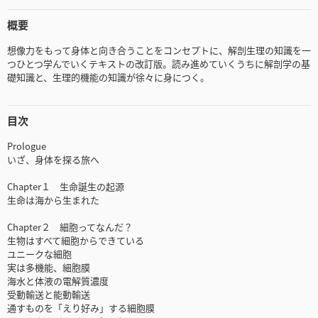
概要
想像力をもって身体と向き合うことをコンセプトに、解剖生理の知識を一
つひとつ学んでいくテキストの改訂版。読み進めていくうちに解剖学の基
礎知識と、生理的機能の知識が徐々に身につく。
目次
Prologue
いざ、身体を探る旅へ
Chapter１ 生命誕生の起源
生命は海から生まれた
Chapter２ 細胞ってなんだ？
生物はすべて細胞からできている
ユニークな細胞
実は多機能、細胞膜
海水と体液の電解質濃度
受動輸送と能動輸送
通すものを「えり好み」する細胞膜