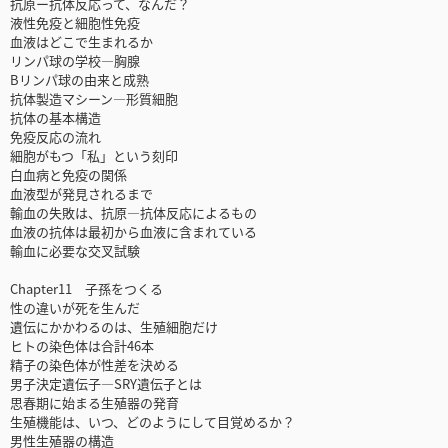
抗原ー抗体反応って、なんだ？
液性免疫と細胞性免疫
血液はどこで生まれるか
リンパ球の学校—胸腺
Bリンパ球の由来と成熟
抗体製造マシーン—形質細胞
抗体の基本構造
免疫反応の流れ
細胞がもつ「私」という刻印
白血病と免疫の関係
血液型が発見されるまで
輸血の失敗は、抗原—抗体反応によるもの
血液の抗体は最初から血液に含まれている
輸血に必要な交叉試験
Chapter11 子孫をつくる
性の違いが死を生んだ
遺伝にかかわるのは、生殖細胞だけ
ヒトの染色体は合計46本
精子の染色体が性差を決める
男子決定遺伝子—SRY遺伝子とは
思春期に始まる生殖器の発育
生殖機能は、いつ、どのようにして目覚めるか？
男性生殖器の構造