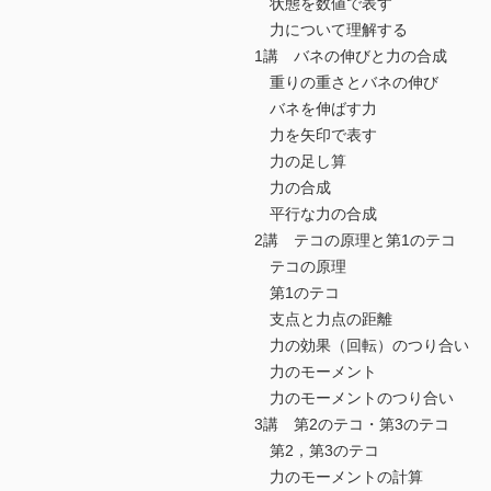
状態を数値で表す
力について理解する
1講 バネの伸びと力の合成
重りの重さとバネの伸び
バネを伸ばす力
力を矢印で表す
力の足し算
力の合成
平行な力の合成
2講 テコの原理と第1のテコ
テコの原理
第1のテコ
支点と力点の距離
力の効果（回転）のつり合い
力のモーメント
力のモーメントのつり合い
3講 第2のテコ・第3のテコ
第2，第3のテコ
力のモーメントの計算