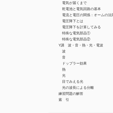
電気が届くまで
乾電池と電気回路の基本
電流と電圧の関係：オームの法
電圧降下とは
電圧降下を計算してみる
特殊な電気部品①
特殊な電気部品②
Y講 波・音・熱・光・電波
波
音
ドップラー効果
熱
光
目でみえる光
光の波長による分離
練習問題の解答
索 引