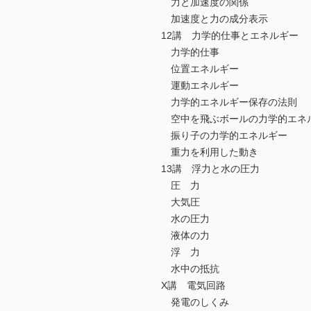
力と加速度の関係
加速度と力の成分表示
12講 力学的仕事とエネルギー
力学的仕事
位置エネルギー
運動エネルギー
力学的エネルギー保存の法則
空中を飛ぶボールの力学的エネ
振り子の力学的エネルギー
重力を利用した動き
13講 浮力と水の圧力
圧 力
大気圧
水の圧力
液体の力
浮 力
水中の抵抗
X講 電気回路
発電のしくみ