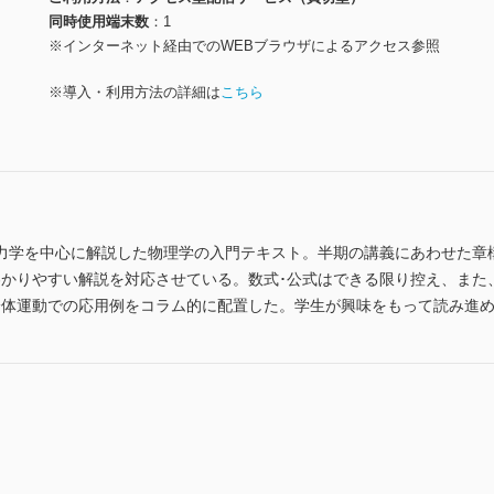
同時使用端末数
1
※インターネット経由でのWEBブラウザによるアクセス参照
※導入・利用方法の詳細は
こちら
力学を中心に解説した物理学の入門テキスト。半期の講義にあわせた章
のわかりやすい解説を対応させている。数式･公式はできる限り控え、ま
身体運動での応用例をコラム的に配置した。学生が興味をもって読み進