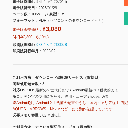
電子版ISBN
978-4-524-20701-5
電子版発売日
2026/01/26
ページ数
168ページ
判型
B5
フォーマット
PDF（パソコンへのダウンロード不可）
¥3,080
電子版販売価格：
(本体¥2,800＋税10％)
印刷版ISBN
978-4-524-26865-8
印刷版発行年月
2022/02
ご利用方法
ダウンロード型配信サービス（買切型）
同時使用端末数
3
対応OS
iOS最新の２世代前まで / Android最新の２世代前まで
※コンテンツの使用にあたり、専用ビューアisho.jpが必要
※Androidは、Android２世代前の端末のうち、国内キャリア経由で販
AQUOS、ARROWS、Nexusなど）にて動作確認しています
必要メモリ容量
82 MB以上
ご利用方法
アクセス型配信サービス（買切型）