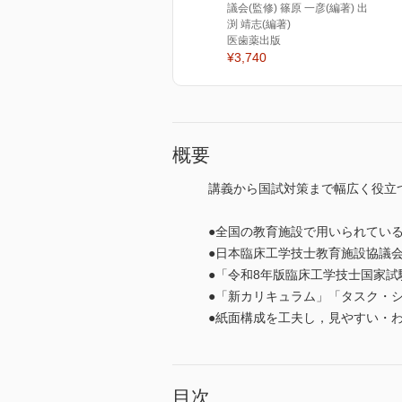
議会(監修) 篠原 一彦(編著) 出
渕 靖志(編著)
医歯薬出版
¥3,740
概要
講義から国試対策まで幅広く役立
●全国の教育施設で用いられてい
●日本臨床工学技士教育施設協議
●「令和8年版臨床工学技士国家
●「新カリキュラム」「タスク・
●紙面構成を工夫し，見やすい・
目次