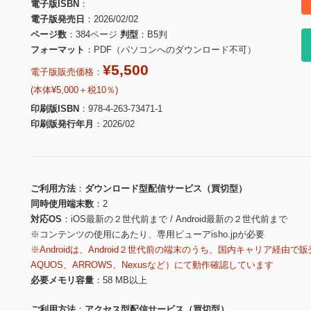
電子版ISBN
電子版発売日
2026/02/02
ページ数
384ページ
判型
B5判
フォーマット
PDF（パソコンへのダウンロード不可）
¥5,500
電子版販売価格：
(本体¥5,000＋税10％)
印刷版ISBN
978-4-263-73471-1
印刷版発行年月
2026/02
ご利用方法
ダウンロード型配信サービス（買切型）
同時使用端末数
2
対応OS
iOS最新の２世代前まで / Android最新の２世代前まで
※コンテンツの使用にあたり、専用ビューアisho.jpが必要
※Androidは、Android２世代前の端末のうち、国内キャリア経由で販
AQUOS、ARROWS、Nexusなど）にて動作確認しています
必要メモリ容量
58 MB以上
ご利用方法
アクセス型配信サービス（買切型）