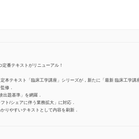
つ定番テキストがリニューアル！
る定本テキスト「臨床工学講座」シリーズが，新たに「最新 臨床工学講
会監修．
試験出題基準」を網羅．
シフト/シェアに伴う業務拡大」に対応．
わかりやすいテキストとして内容を刷新．