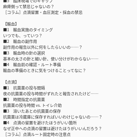
■5 臨床現場でのギャップ
麻痺側って禁忌じゃないの？
［コラム］点滴留置・血圧測定・採血の禁忌
【輸血】
■1 輸血実施のタイミング
いつでも、っていつ？
■2 輸血の副作用
副作用の報告以外に何をしたらいいの……？
■3 輸血時の針の選択
基本の太さの針と細い針、使い分けがわからない……
■4 輸血前の確認・ルート準備
輸血の準備のときに気をつけることってなに？
【点滴】
■1 抗菌薬の投与間隔
夜の抗菌薬の投与時間がずれたと報告されたけど……
■2 時間指定の抗菌薬
抗菌薬の投与時間 vs. トイレ介助
■3 溶いたあとの抗菌薬の保存
抗菌薬は冷蔵庫に保存すればいいわけじゃないの……？
■4 点滴の留置を避けたほうがいい箇所
なぜ正中への点滴の留置は避けたほうがいいんだろう？
［コラム］点滴ルート固定時の注意点