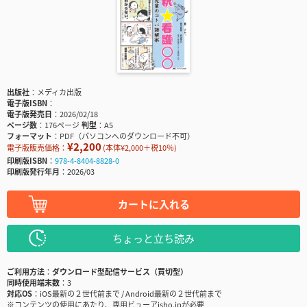
出版社
メディカ出版
電子版ISBN
電子版発売日
2026/02/18
ページ数
176ページ
判型
A5
フォーマット
PDF（パソコンへのダウンロード不可）
¥2,200
電子版販売価格：
(本体¥2,000＋税10％)
印刷版ISBN
978-4-8404-8828-0
印刷版発行年月
2026/03
カートに入れる
ちょっと立ち読み
ご利用方法
ダウンロード型配信サービス（買切型）
同時使用端末数
3
対応OS
iOS最新の２世代前まで / Android最新の２世代前まで
※コンテンツの使用にあたり、専用ビューアisho.jpが必要