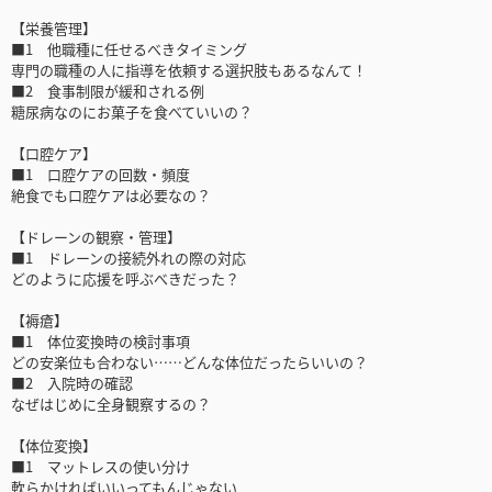
【栄養管理】
■1 他職種に任せるべきタイミング
専門の職種の人に指導を依頼する選択肢もあるなんて！
■2 食事制限が緩和される例
糖尿病なのにお菓子を食べていいの？
【口腔ケア】
■1 口腔ケアの回数・頻度
絶食でも口腔ケアは必要なの？
【ドレーンの観察・管理】
■1 ドレーンの接続外れの際の対応
どのように応援を呼ぶべきだった？
【褥瘡】
■1 体位変換時の検討事項
どの安楽位も合わない……どんな体位だったらいいの？
■2 入院時の確認
なぜはじめに全身観察するの？
【体位変換】
■1 マットレスの使い分け
軟らかければいいってもんじゃない