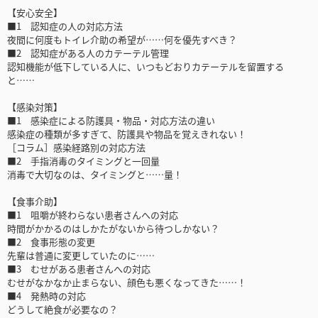
【安心安全】
■1 認知症の人の対応方法
夜間に何度もトイレ介助の希望が……何を優先すべき？
■2 認知症がある人のカテーテル管理
認知機能が低下している人に、いつもどおりカテーテルを留置する
と……
【感染対策】
■1 感染症による防護具・物品・対応方法の違い
感染症の種類が多すぎて、防護具や物品を覚えきれない！
［コラム］感染経路別の対応方法
■2 手指消毒のタイミングと一回量
消毒で大切なのは、タイミングと……量！
【食事介助】
■1 咀嚼が終わらない患者さんへの対応
時間がかかるのはしかたがないから待つしかない？
■2 食事形態の変更
先輩は普通に変更していたのに……
■3 むせがある患者さんへの対応
むせがなかなか止まらない、顔色も悪くなってきた……！
■4 発熱時の対応
どうして絶食が必要なの？