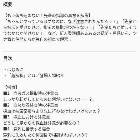
概要
【もう落ち込まない！先輩の指導の真意を解説】
「ちゃんとやっているはずなのに、なぜ注意されたんだろう？」「先輩か
ら指示を受けたけど、指示の根拠がわからない！」「先輩たちが忙しそう
でなかなか聞けない！」など、新人看護師あるあるの疑問・戸惑いを、ツ
ナ看と仲間たちが独自の視点で解釈！
目次
・はじめに
・「超解釈」とは／登場人物紹介
【採血】
■1 血液ガス採取時の注意点
しっかり転がしているのに何がいけないの……？.
■2 血液培養検査時の注意点
採血は抗菌薬投与より先に行わなければいけないの？
■3 採血における注意点
どうして足からの採血は注意が必要なの？
■4 穿刺に苦渋する場合
穿刺に失敗したら何回目で相談すればいいの？