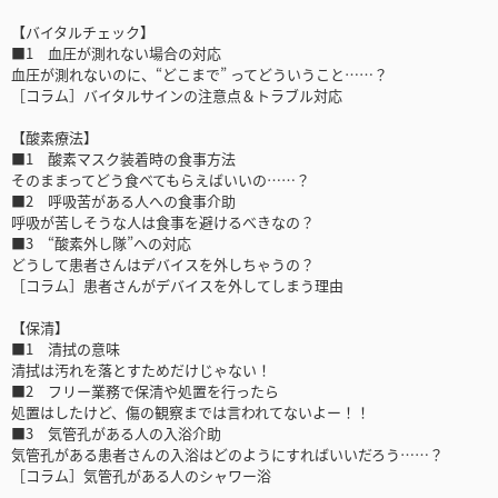
【バイタルチェック】
■1 血圧が測れない場合の対応
血圧が測れないのに、“どこまで” ってどういうこと……？
［コラム］バイタルサインの注意点＆トラブル対応
【酸素療法】
■1 酸素マスク装着時の食事方法
そのままってどう食べてもらえばいいの……？
■2 呼吸苦がある人への食事介助
呼吸が苦しそうな人は食事を避けるべきなの？
■3 “酸素外し隊”への対応
どうして患者さんはデバイスを外しちゃうの？
［コラム］患者さんがデバイスを外してしまう理由
【保清】
■1 清拭の意味
清拭は汚れを落とすためだけじゃない！
■2 フリー業務で保清や処置を行ったら
処置はしたけど、傷の観察までは言われてないよー！！
■3 気管孔がある人の入浴介助
気管孔がある患者さんの入浴はどのようにすればいいだろう……？
［コラム］気管孔がある人のシャワー浴