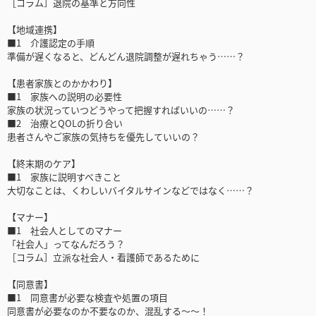
［コラム］退院の基準と方向性
【地域連携】
■1 介護認定の手順
準備が遅くなると、どんどん退院調整が遅れちゃう……？
【患者家族とのかかわり】
■1 家族への説明の必要性
家族の状況っていつどうやって把握すればいいの……？
■2 治療とQOLの折り合い
患者さんやご家族の気持ちを優先していいの？
【終末期のケア】
■1 家族に説明すべきこと
大切なことは、くわしいバイタルサインなどではなく……？
【マナー】
■1 社会人としてのマナー
「社会人」ってなんだろう？
［コラム］立派な社会人・看護師であるために
【同意書】
■1 同意書が必要な検査や処置の項目
同意書が必要なのか不要なのか、混乱する〜〜！