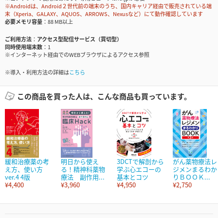
※Androidは、Android２世代前の端末のうち、国内キャリア経由で販売されている端
末（Xperia、GALAXY、AQUOS、ARROWS、Nexusなど）にて動作確認しています
必要メモリ容量
88 MB以上
ご利用方法
アクセス型配信サービス（買切型）
同時使用端末数
1
※インターネット経由でのWEBブラウザによるアクセス参照
※導入・利用方法の詳細は
こちら
この商品を買った人は、こんな商品も買っています。
緩和治療薬の考
明日から使え
3DCTで解剖から
がん薬物療法レ
え方、使い方
る！精神科薬物
学ぶ心エコーの
ジメンまるわか
ver.4 4版
療法 副作用...
基本とコツ
りＢＯＯＫ...
¥4,400
¥3,960
¥4,950
¥2,750