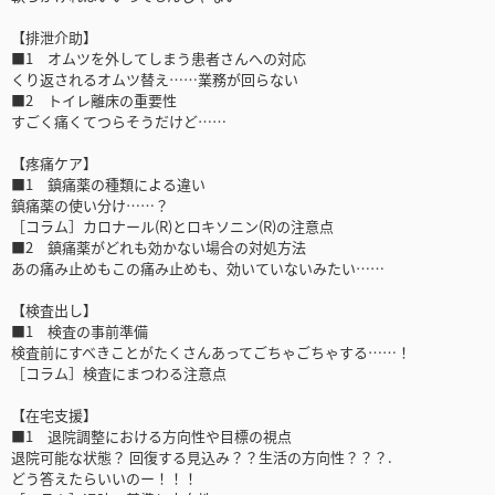
【排泄介助】
■1 オムツを外してしまう患者さんへの対応
くり返されるオムツ替え……業務が回らない
■2 トイレ離床の重要性
すごく痛くてつらそうだけど……
【疼痛ケア】
■1 鎮痛薬の種類による違い
鎮痛薬の使い分け……？
［コラム］カロナール(R)とロキソニン(R)の注意点
■2 鎮痛薬がどれも効かない場合の対処方法
あの痛み止めもこの痛み止めも、効いていないみたい……
【検査出し】
■1 検査の事前準備
検査前にすべきことがたくさんあってごちゃごちゃする……！
［コラム］検査にまつわる注意点
【在宅支援】
■1 退院調整における方向性や目標の視点
退院可能な状態？ 回復する見込み？？生活の方向性？？？.
どう答えたらいいのー！！！