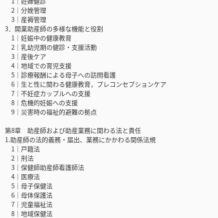
1｜妊婦健診
2｜分娩管理
3｜産褥管理
3．開業助産師の多様な機能と役割
1｜妊娠中の健康教育
2｜乳幼児期の健診・支援活動
3｜産後ケア
4｜地域での育児支援
5｜診療報酬による母子への訪問看護
6｜生と性に関わる健康教育，プレコンセプションケア
7｜不妊症カップルへの支援
8｜危機的妊娠への支援
9｜災害時の福祉的避難の拠点
第8章 助産師および助産業務に関わる法と責任
1.助産師の法的義務・届出、業務にかかわる関係法規
1｜戸籍法
2｜刑法
3｜保健師助産師看護師法
4｜医療法
5｜母子保健法
6｜母体保護法
7｜児童福祉法
8｜地域保健法