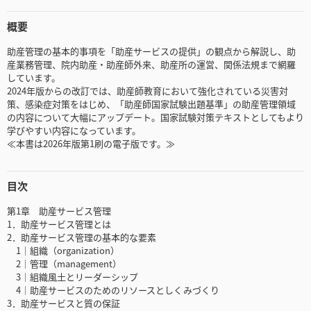
概要
助産管理の基本的事項を「助産サービスの提供」の観点から解説し、助
産業務管理、院内助産・助産師外来、助産所の運営、関係法規まで網羅
しています。
2024年版からの改訂では、助産師教育において強化されている災害対
策、感染症対策をはじめ、「助産師国家試験出題基準」の助産管理領域
の内容について大幅にアップデート。国家試験対策テキストとしてもより
学びやすい内容になっています。
≪本書は2026年版第1刷の電子版です。≫
目次
第1章 助産サービス管理
1．助産サービス管理とは
2．助産サービス管理の基本的な要素
1｜組織（organization）
2｜管理（management）
3｜組織風土とリーダーシップ
4｜助産サービスのためのリソースとしくみづくり
3．助産サービスと質の保証