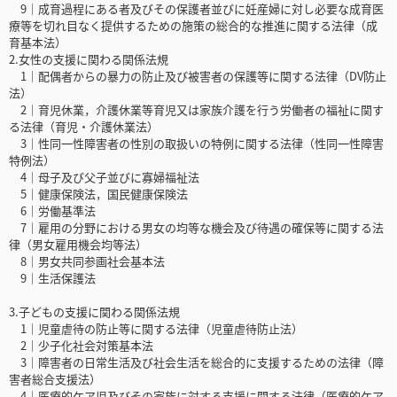
9｜成育過程にある者及びその保護者並びに妊産婦に対し必要な成育医
療等を切れ目なく提供するための施策の総合的な推進に関する法律（成
育基本法）
2.女性の支援に関わる関係法規
1｜配偶者からの暴力の防止及び被害者の保護等に関する法律（DV防止
法）
2｜育児休業，介護休業等育児又は家族介護を行う労働者の福祉に関す
る法律（育児・介護休業法）
3｜性同一性障害者の性別の取扱いの特例に関する法律（性同一性障害
特例法）
4｜母子及び父子並びに寡婦福祉法
5｜健康保険法，国民健康保険法
6｜労働基準法
7｜雇用の分野における男女の均等な機会及び待遇の確保等に関する法
律（男女雇用機会均等法）
8｜男女共同参画社会基本法
9｜生活保護法
3.子どもの支援に関わる関係法規
1｜児童虐待の防止等に関する法律（児童虐待防止法）
2｜少子化社会対策基本法
3｜障害者の日常生活及び社会生活を総合的に支援するための法律（障
害者総合支援法）
4｜医療的ケア児及びその家族に対する支援に関する法律（医療的ケア