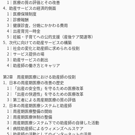
1｜医療の質の評価とその改善
4．助産サービスの経済的側面
1｜医療保険制度
2｜診療報酬
3｜健康診査，分娩にかかわる費用
4｜出産育児一時金
5｜妊娠・子育てへの公的支援（産後ケア関連等）
5．次代に向けての助産サービスの構築
1｜社会の変化と助産師に求められる役割
2｜サービス提供の場
3｜助産サービスの創出
4｜助産師の働き方とキャリア
第2章 周産期医療における助産師の役割
1．日本の周産期医療の改善の歴史
1｜「出産の安全性」を守るための医療改革
2｜「出産の快適性」を守るための医療改革
3｜第三者による周産期医療の質の評価
2．日本の周産期医療システムと助産師
1｜周産期医療整備の開始
2｜周産期医療体制の整備
3｜周産期医療システム下での助産師の自律した活動
4｜病院助産師によるウィメンズヘルスケア
5｜助産師の活動としてのインターネットの活用