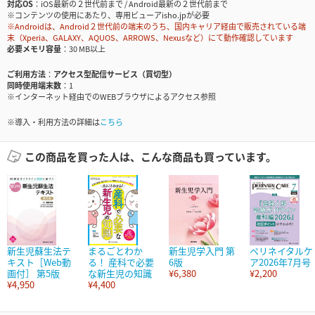
対応OS
iOS最新の２世代前まで / Android最新の２世代前まで
※コンテンツの使用にあたり、専用ビューアisho.jpが必要
※Androidは、Android２世代前の端末のうち、国内キャリア経由で販売されている端
末（Xperia、GALAXY、AQUOS、ARROWS、Nexusなど）にて動作確認しています
必要メモリ容量
30 MB以上
ご利用方法
アクセス型配信サービス（買切型）
同時使用端末数
1
※インターネット経由でのWEBブラウザによるアクセス参照
※導入・利用方法の詳細は
こちら
この商品を買った人は、こんな商品も買っています。
新生児蘇生法テ
まるごとわか
新生児学入門 第
ペリネイタルケ
キスト［Web動
る！ 産科で必要
6版
ア2026年7月号
画付］ 第5版
な新生児の知識
¥6,380
¥2,200
¥4,950
¥4,400