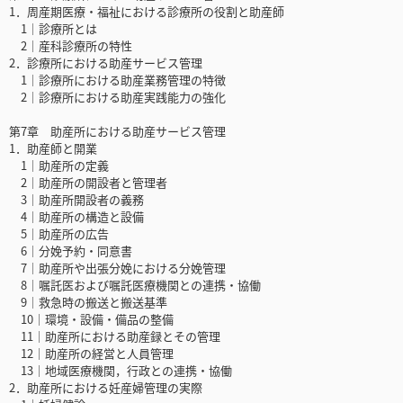
1．周産期医療・福祉における診療所の役割と助産師
1｜診療所とは
2｜産科診療所の特性
2．診療所における助産サービス管理
1｜診療所における助産業務管理の特徴
2｜診療所における助産実践能力の強化
第7章 助産所における助産サービス管理
1．助産師と開業
1｜助産所の定義
2｜助産所の開設者と管理者
3｜助産所開設者の義務
4｜助産所の構造と設備
5｜助産所の広告
6｜分娩予約・同意書
7｜助産所や出張分娩における分娩管理
8｜嘱託医および嘱託医療機関との連携・協働
9｜救急時の搬送と搬送基準
10｜環境・設備・備品の整備
11｜助産所における助産録とその管理
12｜助産所の経営と人員管理
13｜地域医療機関，行政との連携・協働
2．助産所における妊産婦管理の実際