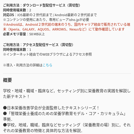
ご利用方法
ダウンロード型配信サービス（買切型）
同時使用端末数
2
対応OS
iOS最新の２世代前まで / Android最新の２世代前まで
※コンテンツの使用にあたり、専用ビューアisho.jpが必要
※Androidは、Android２世代前の端末のうち、国内キャリア経由で販売されている端
末（Xperia、GALAXY、AQUOS、ARROWS、Nexusなど）にて動作確認しています
必要メモリ容量
58 MB以上
ご利用方法
アクセス型配信サービス（買切型）
同時使用端末数
1
※インターネット経由でのWEBブラウザによるアクセス参照
※導入・利用方法の詳細は
こちら
概要
学校・地域・職域・臨床など，セッティング別に栄養教育の実践を解説し
た新テキスト！
●日本栄養改善学会が全面監修したテキストシリーズ！
●「管理栄養士養成のための栄養学教育モデル・コア・カリキュラム」
準拠．
●学校，地域，職域，臨床などセッティング（栄養教育の場）別に，それ
ぞれの栄養教育の特徴と具体的な方法を解説．