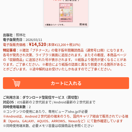
出版社
照林社
電子版発売日
2026/03/11
¥14,520
電子版販売価格：
(本体¥13,200＋税10％)
特記事項
※雑誌「プチナース」の電子版年間購読商品（通常号12冊）になります。
各号が発売され次第、ライブラリ画面に追加されます。 またその都度、本商品ページ
の「収録商品」に追加された号が表示されます。 ※紙版より発売が遅くなることがあ
ります。ご了承ください。 ※都合により紙版の誌面と異なり割愛される箇所があるこ
とがございます。 ※途中解約はお受けいたしかねますのでご了承ください。
カートに入れる
ご利用方法
ダウンロード型配信サービス（買切型）
対応OS
iOS最新の２世代前まで / Android最新の２世代前まで
同時使用端末数
2
※コンテンツの使用にあたり、専用ビューアisho.jpが必要
※Androidは、Android２世代前の端末のうち、国内キャリア経由で販売されている端
末（Xperia、GALAXY、AQUOS、ARROWS、Nexusなど）にて動作確認しています
※同時使用端末数、必要メモリ容量は収録商品を参照ください